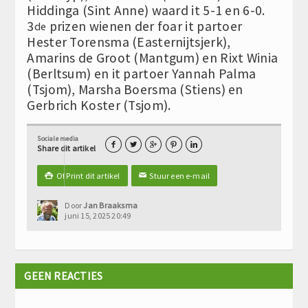
Hiddinga (Sint Anne) waard it 5-1 en 6-0.
3
prizen wienen der foar it partoer
de
Hester Torensma (Easternijtsjerk),
Amarins de Groot (Mantgum) en Rixt Winia
(Berltsum) en it partoer Yannah Palma
(Tsjom), Marsha Boersma (Stiens) en
Gerbrich Koster (Tsjom).
Sociale media





Share dit artikel
Of Print dit artikel
Stuur een e-mail

✉
Door
Jan Braaksma
juni 15, 2025 20:49
GEEN REACTIES