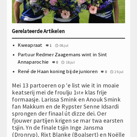
Gerelateerde Artikelen
Kweapraat
1
08.jul
Partuur Redmer Zaagemans wint in Sint
Annaparochie
0
18.jul
René de Haan koning bij de junioren
0
29.jul
Mei 13 partoeren op ‘e list wie it in moaie
keatserij mei de froulju 1
klas frije
ste
formaasje. Larissa Smink en Anouk Smink
fan Makkum en de Rypster Senne Idsardi
sprongen der finaal út dizze dei. Oer
fjouwer partijen krigen se mar twa earsten
tsjin. Yn de finale tsjin Inge Jansma
(Dronryp), Rixt Blanke (Boalsert) en Noëlle