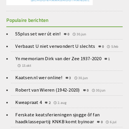
Populaire berichten
55plus set wer út ein!
0
30.jun
Verbaast U niet verwondert U slechts
0
5.feb
Yn memoriam Dirk van der Zee 1937-2020
1
13.okt
Kaatsen.nl wer online!
3
30.jun
Robert van Wieren (1942-2020)
0
30.jun
Kweapraat 4
2
2.aug
Ferskate keatsferieningen sjogge ôf fan
haadklassepartij: KNKB komt byinoar
0
6.jul