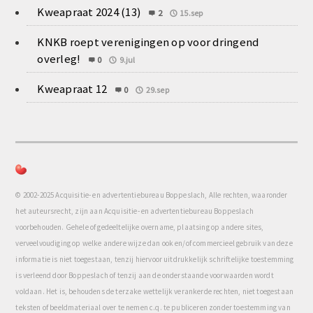
Kweapraat 2024 (13)
2
15.sep
KNKB roept verenigingen op voor dringend
overleg!
0
9.jul
Kweapraat 12
0
29.sep
© 2002-2025 Acquisitie- en advertentiebureau Boppeslach, Alle rechten, waaronder
het auteursrecht, zijn aan Acquisitie- en advertentiebureau Boppeslach
voorbehouden. Gehele of gedeeltelijke overname, plaatsing op andere sites,
verveelvoudiging op welke andere wijze dan ook en/of commercieel gebruik van deze
informatie is niet toegestaan, tenzij hiervoor uitdrukkelijk schriftelijke toestemming
is verleend door Boppeslach of tenzij aan de onderstaande voorwaarden wordt
voldaan. Het is, behoudens de terzake wettelijk verankerde rechten, niet toegestaan
teksten of beeldmateriaal over te nemen c.q. te publiceren zonder toestemming van