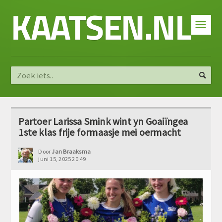
KAATSEN.NL
☰
Partoer Larissa Smink wint yn Goaiïngea
1ste klas frije formaasje mei oermacht
Door
Jan Braaksma
juni 15, 2025 20:49