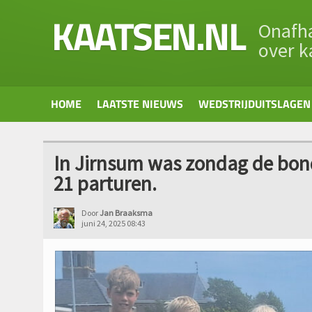
KAATSEN.NL
Onafha
over k
HOME
LAATSTE NIEUWS
WEDSTRIJDUITSLAGEN
In Jirnsum was zondag de bond
21 parturen.
Door
Jan Braaksma
juni 24, 2025 08:43