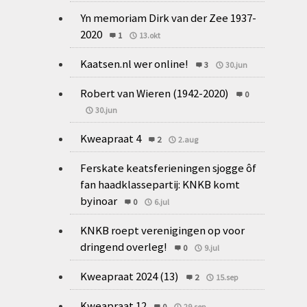
Yn memoriam Dirk van der Zee 1937-
2020
1
13.okt
Kaatsen.nl wer online!
3
30.jun
Robert van Wieren (1942-2020)
0
30.jun
Kweapraat 4
2
2.aug
Ferskate keatsferieningen sjogge ôf
fan haadklassepartij: KNKB komt
byinoar
0
6.jul
KNKB roept verenigingen op voor
dringend overleg!
0
9.jul
Kweapraat 2024 (13)
2
15.sep
Kweapraat 12
0
29.sep