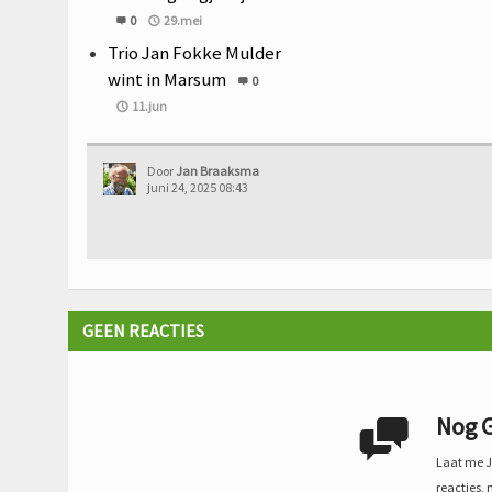
0
29.mei
Trio Jan Fokke Mulder
wint in Marsum
0
11.jun
Door
Jan Braaksma
juni 24, 2025 08:43
GEEN REACTIES
Nog G

Laat me Je
reacties, 