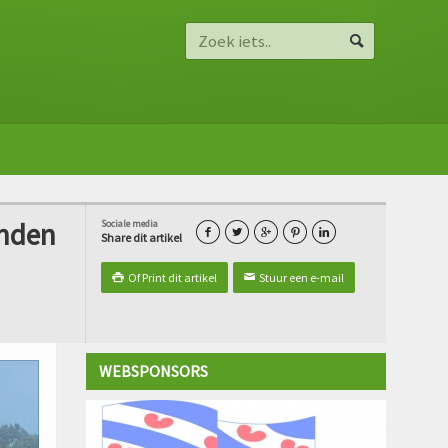
onden
Sociale media





Share dit artikel
Of Print dit artikel
Stuur een e-mail

✉
WEBSPONSORS