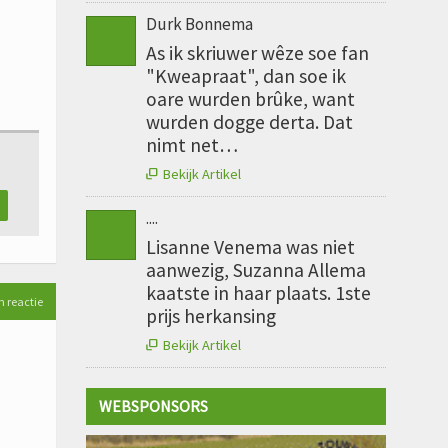
Durk Bonnema
As ik skriuwer wêze soe fan
"Kweapraat", dan soe ik
oare wurden brûke, want
wurden dogge derta. Dat
nimt net…
Bekijk Artikel

....
Lisanne Venema was niet
aanwezig, Suzanna Allema
kaatste in haar plaats. 1ste
n reactie
prijs herkansing
Bekijk Artikel

WEBSPONSORS