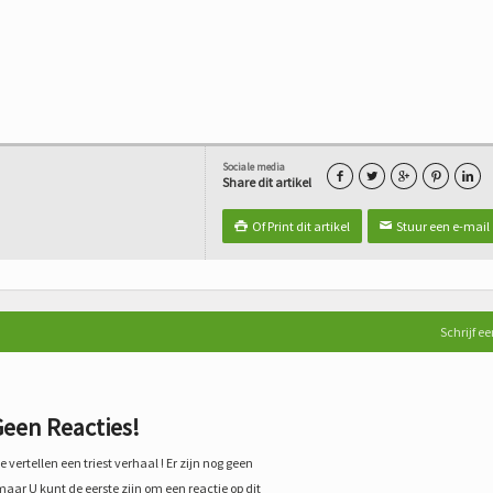
Sociale media





Share dit artikel
Of Print dit artikel
Stuur een e-mail

✉
Schrijf ee
een Reacties!
 vertellen een triest verhaal ! Er zijn nog geen
maar U kunt de eerste zijn om een reactie op dit