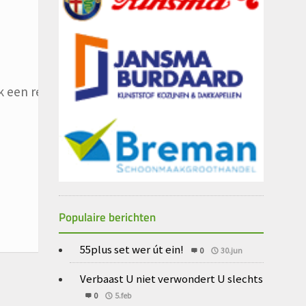
 een reactie plaats.
Populaire berichten
55plus set wer út ein!
0
30.jun
Verbaast U niet verwondert U slechts
0
5.feb