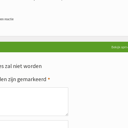
een reactie
Bekijk opm
s zal niet worden
den zijn gemarkeerd
*