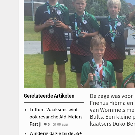
De zege was voor k
Gerelateerde Artikelen
Frienus Hibma en 
Lollum-Waaksens wint
van Wommels met d
Bults. Een kleine 
ook revanche Ald-Meiers
kaatsers Duko Be
Partij
0
06.aug
Winderig dagje bij de 55+