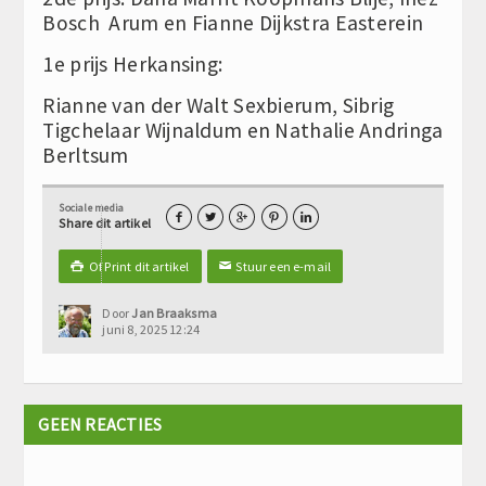
Bosch Arum en Fianne Dijkstra Easterein
1e prijs Herkansing:
Rianne van der Walt Sexbierum, Sibrig
Tigchelaar Wijnaldum en Nathalie Andringa
Berltsum
Sociale media





Share dit artikel
Of Print dit artikel
Stuur een e-mail

✉
Door
Jan Braaksma
juni 8, 2025 12:24
GEEN REACTIES