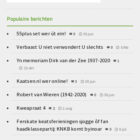
Populaire berichten
55plus set wer út ein!
0
30.jun
Verbaast U niet verwondert U slechts
0
5.feb
Yn memoriam Dirk van der Zee 1937-2020
1
13.okt
Kaatsen.nl wer online!
3
30.jun
Robert van Wieren (1942-2020)
0
30.jun
Kweapraat 4
2
2.aug
Ferskate keatsferieningen sjogge ôf fan
haadklassepartij: KNKB komt byinoar
0
6.jul