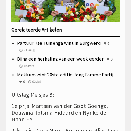
Gerelateerde Artikelen
Partuur Ilse Tuinenga wint in Burgwerd
0
21.aug
Bijna een herhaling van een week eerder
0
03.mrt
Makkum wint 20ste editie Jong Famme Partij
0
02.jul
Uitslag Meisjes B:
1e prijs: Martsen van der Goot Goênga,
Douwina Tolsma Hidaard en Nynke de
Haan Ee
2de prijs: Dana Marrit Koopmans Blije, Inez