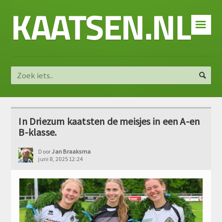
KAATSEN.NL
☰
In Driezum kaatsten de meisjes in een A-en
B-klasse.
Door
Jan Braaksma
juni 8, 2025 12:24