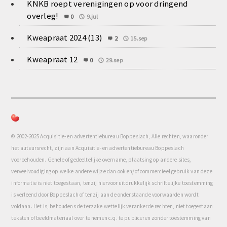
KNKB roept verenigingen op voor dringend
overleg!
0
9.jul
Kweapraat 2024 (13)
2
15.sep
Kweapraat 12
0
29.sep
© 2002-2025 Acquisitie- en advertentiebureau Boppeslach, Alle rechten, waaronder
het auteursrecht, zijn aan Acquisitie- en advertentiebureau Boppeslach
voorbehouden. Gehele of gedeeltelijke overname, plaatsing op andere sites,
verveelvoudiging op welke andere wijze dan ook en/of commercieel gebruik van deze
informatie is niet toegestaan, tenzij hiervoor uitdrukkelijk schriftelijke toestemming
is verleend door Boppeslach of tenzij aan de onderstaande voorwaarden wordt
voldaan. Het is, behoudens de terzake wettelijk verankerde rechten, niet toegestaan
teksten of beeldmateriaal over te nemen c.q. te publiceren zonder toestemming van