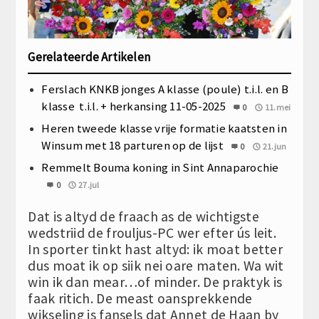
Gerelateerde Artikelen
Ferslach KNKB jonges A klasse (poule) t.i.l. en B
klasse t.i.l. + herkansing 11-05-2025
0
11.mei
Heren tweede klasse vrije formatie kaatsten in
Winsum met 18 parturen op de lijst
0
21.jun
Remmelt Bouma koning in Sint Annaparochie
0
27.jul
Dat is altyd de fraach as de wichtigste
wedstriid de frouljus-PC wer efter ús leit.
In sporter tinkt hast altyd: ik moat better
dus moat ik op siik nei oare maten. Wa wit
win ik dan mear…of minder. De praktyk is
faak ritich. De meast oansprekkende
wikseling is fansels dat Annet de Haan by