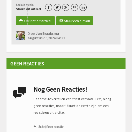
Sociale media





Share dit artikel
Of Print dit artikel
Stuur een e-mail

✉
Door
Jan Braaksma
augustus 27, 2024 04:39
GEEN REACTIES
Nog Geen Reacties!

Laat me Je vertellen een triest verhaal ! Er zijn nog
geen reacties, maar U kunt de eerste zijn om een
reactie op dit artikel.
Schrijf een reactie
