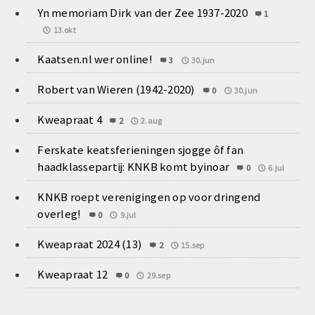
Yn memoriam Dirk van der Zee 1937-2020
1
13.okt
Kaatsen.nl wer online!
3
30.jun
Robert van Wieren (1942-2020)
0
30.jun
Kweapraat 4
2
2.aug
Ferskate keatsferieningen sjogge ôf fan
haadklassepartij: KNKB komt byinoar
0
6.jul
KNKB roept verenigingen op voor dringend
overleg!
0
9.jul
Kweapraat 2024 (13)
2
15.sep
Kweapraat 12
0
29.sep