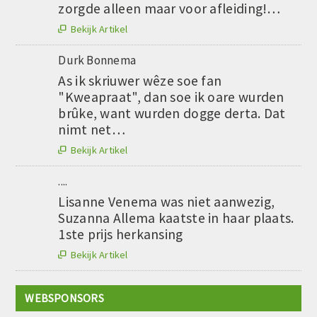
zorgde alleen maar voor afleiding!…
Bekijk Artikel

Durk Bonnema
As ik skriuwer wêze soe fan
"Kweapraat", dan soe ik oare wurden
brûke, want wurden dogge derta. Dat
nimt net…
Bekijk Artikel

....
Lisanne Venema was niet aanwezig,
Suzanna Allema kaatste in haar plaats.
1ste prijs herkansing
Bekijk Artikel

WEBSPONSORS