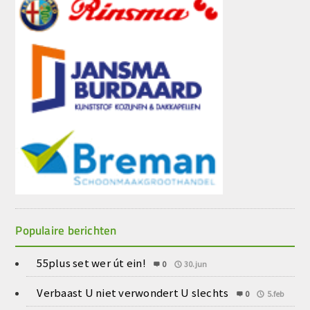
Populaire berichten
55plus set wer út ein!
0
30.jun
Verbaast U niet verwondert U slechts
0
5.feb