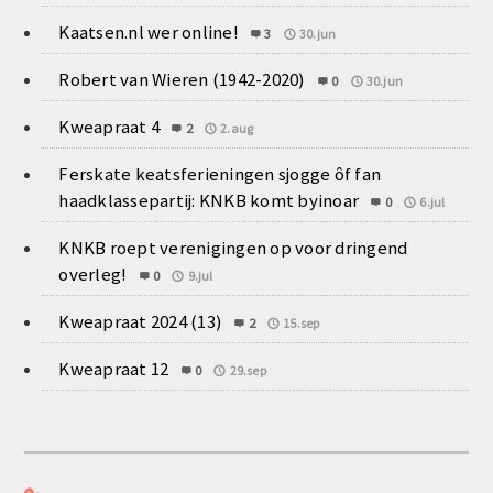
Kaatsen.nl wer online!
3
30.jun
Robert van Wieren (1942-2020)
0
30.jun
Kweapraat 4
2
2.aug
Ferskate keatsferieningen sjogge ôf fan
haadklassepartij: KNKB komt byinoar
0
6.jul
KNKB roept verenigingen op voor dringend
overleg!
0
9.jul
Kweapraat 2024 (13)
2
15.sep
Kweapraat 12
0
29.sep