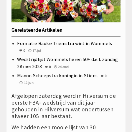
Gerelateerde Artikelen
Formatie Bauke Triemstra wint in Wommels
0
17.jul
Wedstrijdlijst Wommels heren 50+ d.e.l. zondag
28 mei 2023
0
24.mei
Manon Scheepstra koningin in Stiens
0
12.jun
Afgelopen zaterdag werd in Hilversum de
eerste FBA- wedstrijd van dit jaar
gehouden in Hilversum wat ondertussen
alweer 105 jaar bestaat.
We hadden een mooie lijst van 30