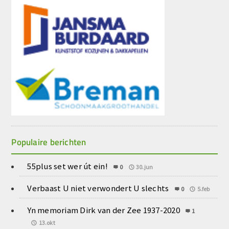
Populaire berichten
55plus set wer út ein!
0
30.jun
Verbaast U niet verwondert U slechts
0
5.feb
Yn memoriam Dirk van der Zee 1937-2020
1
13.okt