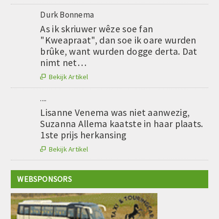
Durk Bonnema
As ik skriuwer wêze soe fan
"Kweapraat", dan soe ik oare wurden
brûke, want wurden dogge derta. Dat
nimt net…
Bekijk Artikel

....
Lisanne Venema was niet aanwezig,
Suzanna Allema kaatste in haar plaats.
1ste prijs herkansing
Bekijk Artikel

WEBSPONSORS