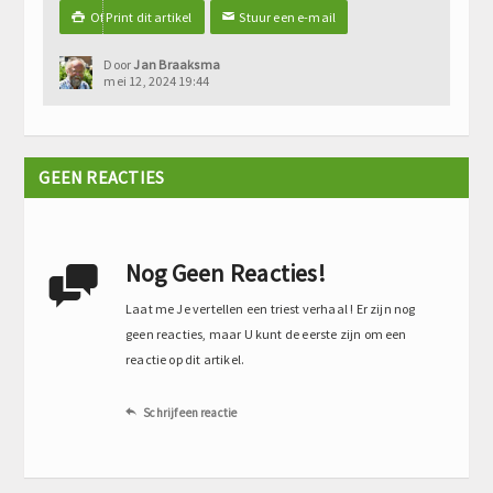
Of Print dit artikel
Stuur een e-mail

✉
Door
Jan Braaksma
mei 12, 2024 19:44
GEEN REACTIES
Nog Geen Reacties!

Laat me Je vertellen een triest verhaal ! Er zijn nog
geen reacties, maar U kunt de eerste zijn om een
reactie op dit artikel.
Schrijf een reactie
