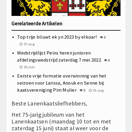
Gerelateerde Artikelen
Top trije bliuwt ek yn 2023 by elkoar!
0
07.aug
Wedstrijdlijst Peins heren junioren
afdelingswedstrijd zaterdag 7 mei 2022
0
03.mei
Eerste vrije formatie overwinning van het
seizoen voor Larissa, Anouk en Senne bij
kaatsvereniging Pim Mulier
0
03.aug
Beste Lanenkaatsliefhebbers,
Het 75-jarig jubileum van het
Lanenkaatsen (maandag 10 tot en met
zaterdag 15 juni) staat al weer voor de