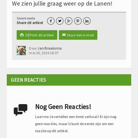
We zien jullie graag weer op de Lanen!
Sociale media





Share dit artikel
Of Print dit artikel
Stuur een e-mail

✉
Door
Jan Braaksma
mei 26, 2024 18:37
GEEN REACTIES
Nog Geen Reacties!

Laat me Je vertellen een triest verhaal ! Er zijn nog
geen reacties, maar U kunt de eerste zijn om een
reactie op dit artikel.