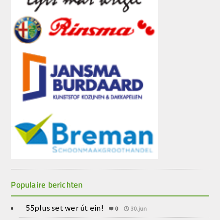
Populaire berichten
55plus set wer út ein!
0
30.jun