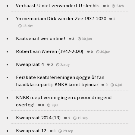
Verbaast U niet verwondert U slechts
0
5.feb
Yn memoriam Dirk van der Zee 1937-2020
1
13.okt
Kaatsen.nl wer online!
3
30.jun
Robert van Wieren (1942-2020)
0
30.jun
Kweapraat 4
2
2.aug
Ferskate keatsferieningen sjogge ôf fan
haadklassepartij: KNKB komt byinoar
0
6.jul
KNKB roept verenigingen op voor dringend
overleg!
0
9.jul
Kweapraat 2024 (13)
2
15.sep
Kweapraat 12
0
29.sep