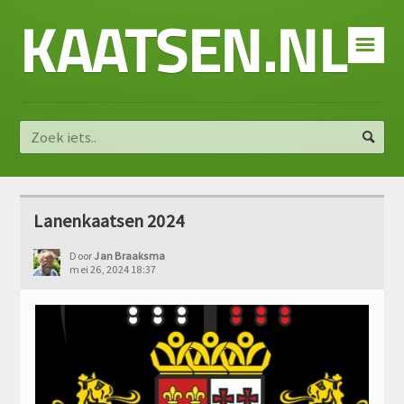
KAATSEN.NL
☰
Lanenkaatsen 2024
Door
Jan Braaksma
mei 26, 2024 18:37