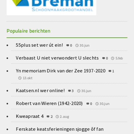
Populaire berichten
55plus set wer út ein!
0
30.jun
Verbaast U niet verwondert U slechts
0
5.feb
Yn memoriam Dirk van der Zee 1937-2020
1
13.okt
Kaatsen.nl wer online!
3
30.jun
Robert van Wieren (1942-2020)
0
30.jun
Kweapraat 4
2
2.aug
Ferskate keatsferieningen sjogge ôf fan