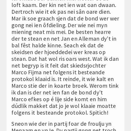
loft kaam. Der kin net ien wat oan dwaan.
Dertroch wie it ek pas nei sân oare dien.
Mar ik soe graach sjen dat de bond wer wer
gong nei ien ôfdieling. Der wie nei myn
miening neat mis mei. De besten hearre
der te stean en net Jan en Alleman dy’t in
bal fêst halde kinne. Seach ek dat de
skeidsen der hjoeddedei wer kreas op
stean. Dat hat wol ris oars west. Wat ik dan
net begryp is it feit dat skiedsrjochter
Marco Fijma net folgens it besteande
protokol klaaid is. It reinde, it wie kalt en
Marco stie der in koarte broek. Werom tink
ik dan is der net ien fan de bond dy’t
Marco efkes op é lije side komt en him
dúdlik makket dat jo je wol klaaie moatte
folgens it besteande protokol. Spitich!
Sneon wie der in partij foar de froulju yn
Menaam en yn Ie. Dy partij gong net troch