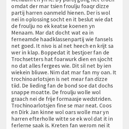
omdat der mar tsien froulju foaqr dizze
partij harren oanmeld hienen. Der is wol
nei in oplossing socht en it beslut wie dat
de froulju no ek keatse koenen yn
Menaam. Mar dat docht wat ea in
ferneamde haadklassenpartij wie fansels
net goed. It nivo is al net heech en krijt sa
wer in klap. Boppedat it bestjoer fan de
Trochsetters hat foarwurk dien en sjocht
no dat alles fergees wie. Dit sil net by ien
wiekein bliuwe. Nim dat mar fan my oan. It
trochinoarlotsjen is net mear fan dizze
tiid. De lieding fan de bond soe dat dochs
snappe moatte. De froulju wolle wol
graach nei de frije formaasje wedstriden.
Trochinoarlotsjen fine se mar neat. Coos
en Dirk Jan kinne wol oars wolle mar yn
harren efterholle witte se ek wol dat it in
ferlerne saak is. Kreten fan werom nei it