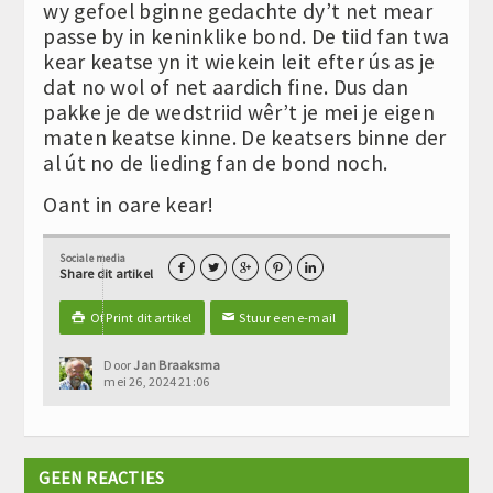
wy gefoel bginne gedachte dy’t net mear
passe by in keninklike bond. De tiid fan twa
kear keatse yn it wiekein leit efter ús as je
dat no wol of net aardich fine. Dus dan
pakke je de wedstriid wêr’t je mei je eigen
maten keatse kinne. De keatsers binne der
al út no de lieding fan de bond noch.
Oant in oare kear!
Sociale media





Share dit artikel
Of Print dit artikel
Stuur een e-mail

✉
Door
Jan Braaksma
mei 26, 2024 21:06
GEEN REACTIES