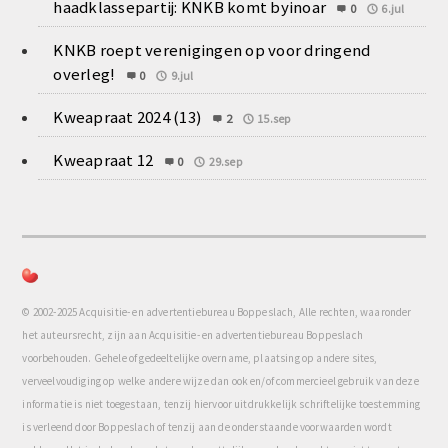
haadklassepartij: KNKB komt byinoar
0
6.jul
KNKB roept verenigingen op voor dringend
overleg!
0
9.jul
Kweapraat 2024 (13)
2
15.sep
Kweapraat 12
0
29.sep
© 2002-2025 Acquisitie- en advertentiebureau Boppeslach, Alle rechten, waaronder
het auteursrecht, zijn aan Acquisitie- en advertentiebureau Boppeslach
voorbehouden. Gehele of gedeeltelijke overname, plaatsing op andere sites,
verveelvoudiging op welke andere wijze dan ook en/of commercieel gebruik van deze
informatie is niet toegestaan, tenzij hiervoor uitdrukkelijk schriftelijke toestemming
is verleend door Boppeslach of tenzij aan de onderstaande voorwaarden wordt