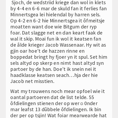
Sjoch, de wedstriid kriege dan wol in klets
by 4-4 en 6-6 mar de skuld fan it ferlies fan
Minnertsgea lei hielendal by harren sels.
Op 4-2 en 6-2 hie Minnertsgea it ôfmeitsje
moatten want doe wie Bitgum der ryp
foar. Dat slagge net en dan keart faak de
wal it skip. Moai fun ik wol it keatsen fan
de âlde krieger Jacob Wassenaar. Hy wit as
gjin oar hoe’t de hazzen rinne en
boppedat bringt hy fjoer yn it spul. Set him
sels altyd op skerp en nimt hast altyd syn
partoer by de han. Doe’t ik snein nei it
haadklasse keatsen seach…hja der hie
Jacob net misstien.
Wat my trouwens noch mear opfoel wie it
oantal partoeren dat de list telde. 55
ôfdielingen stienen der op wer☼0nder
mar leafst 13 dûbbele ôfdielingen. Ik bin
der per op tsjin! Wat foiar mearwearde hat