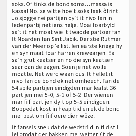
soks. Of tinks de bond soms…massa is
kassa! No, se witte hoe’t soks faak ôfrint.
Jo sjogge nei partijen dy’t it nivo fan in
ledenpartij net iens helje. Moai foarbyld
sa’t it net moat wie it twadde partoer fan
It Noarden fan Sint Jabik. Der stie Rutmer
van der Meer op ‘e list. Ien earste kriege hy
en syn maat foar harren krewearjen. Ea
sa’n grut keatser en no die syn keatsen
sear oan de eagen. Soen je net wolle
moatte. Net werd waan dus. It hellet it
nivo fan de bond ek net omheech. Fan de
54 spile partijen eindigden mar leafst 36
partijen mei 5-0, 5-1 of 5-2. Der wienen
mar fiif partijen dy’t op 5-5 eindigden.
Boppedat kost in heap tiid en ek de bond
mei best om fiif oere dien wêze.
It fansels sneu dat de wedstriid in tiid stil
lei omdat der bakken mei wetter ٤t de