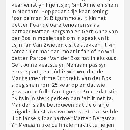
kear winst yn Frjentsjer, Sint Anne en snein
in Menaam. Boppedat trije kear kening
foar de man út Bitgummole. It kin net
better. Foar de oare tenoaren sa as
partoer Marten Bergsma en Gert-Anne van
der Bos in moaie taak om in speak yn it
tsjin fan Van Zwieten c.s. te stekken. It kin
samar hjer mar dan moat it fan of no wol
better. Partoer Van der Bos hat in ekskuus.
Gert-Anne keatste yn Menaam pas syn
earste partij en dúdlik wie wol dat de
Mantgumer ritme ûntbrekt. Van der Bos
sloeg snein rom 25 kear op en dat wie
gewoan te folle fan it goeie. Boppedat stie
hy tsjin in sterk perk en dan falt it net ta.
Mar der is alle betrouwen dat de oranje
brigade der straks wol wer stiet. Dat selfde
jildt fansels foar partoer Marten Bergsma.
Yn Menaam like de finale maklik te heljen