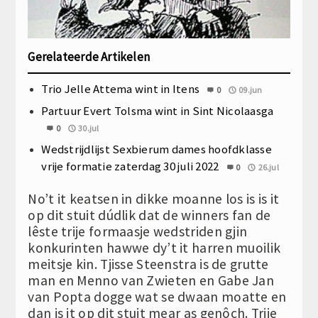
Gerelateerde Artikelen
Trio Jelle Attema wint in Itens
0
09.jun
Partuur Evert Tolsma wint in Sint Nicolaasga
0
30.jul
Wedstrijdlijst Sexbierum dames hoofdklasse
vrije formatie zaterdag 30 juli 2022
0
26.jul
No’t it keatsen in dikke moanne los is is it
op dit stuit dúdlik dat de winners fan de
lêste trije formaasje wedstriden gjin
konkurinten hawwe dy’t it harren muoilik
meitsje kin. Tjisse Steenstra is de grutte
man en Menno van Zwieten en Gabe Jan
van Popta dogge wat se dwaan moatte en
dan is it op dit stuit mear as genôch. Trije