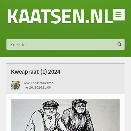
KAATSEN.NL
☰
Kweapraat (1) 2024
Door
Jan Braaksma
mei 26, 2024 21:06