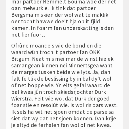
mar partoer Remmelt Bouma woe der net
oan meiwurkje. Ik tink dat partoer
Bergsma miskien der wol wat te maklik
oer tocht hawwe doe’t hja op it fjild
kamen. In foarm fan ûnderskatting is dan
net fier fuort.
Ofrûne moandeis wie de bond en die
waard wûn troch it partoer fan OKK
Bitgum. Neat mis mei mar de winst hie ek
samar gean kinnen nei Minnertsgea want
de marges tusken beide wie lyts. Ja, dan
falt feitlik de beslissing by in bal dy’t wol
of net boppe wie. Yn elts gefal waard de
bal kwea jûn troch skiedsrjochter Durk
Wierstra. Feit wie wol dat Durk der goed
foar stie en resolút wie. Is wol ris oars west.
Ik sels ha wit net sjoen omdat de parse sa
siet dat wy dat net sjoen koenen. Dan krije
je altyd de ferhalen fan wol of net kwea.