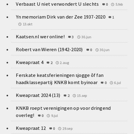
Verbaast U niet verwondert U slechts
0
5.feb
Yn memoriam Dirk van der Zee 1937-2020
1
13.okt
Kaatsen.nl wer online!
3
30.jun
Robert van Wieren (1942-2020)
0
30.jun
Kweapraat 4
2
2.aug
Ferskate keatsferieningen sjogge ôf fan
haadklassepartij: KNKB komt byinoar
0
6.jul
Kweapraat 2024 (13)
2
15.sep
KNKB roept verenigingen op voor dringend
overleg!
0
9.jul
Kweapraat 12
0
29.sep