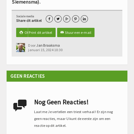
Siemensma).
Sociale media





Share dit artikel
Of Print dit artikel
Stuur een e-mail

✉
Door
Jan Braaksma
januari 15, 2024 10:30
GEEN REACTIES
Nog Geen Reacties!

Laat me Je vertellen een triest verhaal ! Er zijn nog
geen reacties, maar U kunt de eerste zijn om een
reactie op dit artikel.