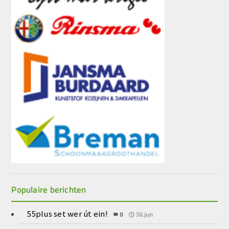
Populaire berichten
55plus set wer út ein!
0
30.jun