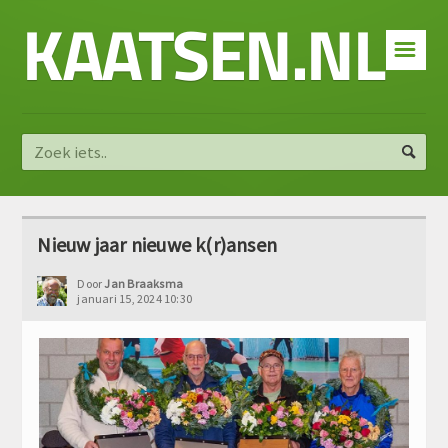
KAATSEN.NL
☰
Nieuw jaar nieuwe k(r)ansen
Door
Jan Braaksma
januari 15, 2024 10:30