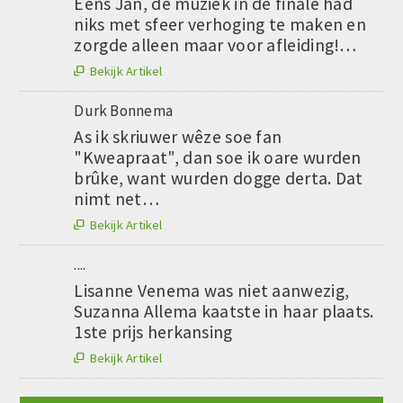
Eens Jan, de muziek in de finale had
niks met sfeer verhoging te maken en
zorgde alleen maar voor afleiding!…
Bekijk Artikel

Durk Bonnema
As ik skriuwer wêze soe fan
"Kweapraat", dan soe ik oare wurden
brûke, want wurden dogge derta. Dat
nimt net…
Bekijk Artikel

....
Lisanne Venema was niet aanwezig,
Suzanna Allema kaatste in haar plaats.
1ste prijs herkansing
Bekijk Artikel
