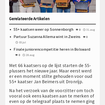
Gerelateerde Artikelen
55+ kaatsen weer op Sonnenborgh
0
31.aug
Partuur Suzanna Allema wint in Zweins
0
03.jul
Finale juniorencompetitie heren in Bolsward
0
28.aug
Met 66 kaatsers op de lijst starten de 55-
plussers het nieuwe jaar. Maar eerst werd
er een moment stilte gehouden voor oud
55+ kaatser Jan Beimers uit Dronrijp.
Na het verzoek van de voorzitter om toch
vooral ook eens kaatsen aan te merken of
even op de telegraaf plaats te nemen ging