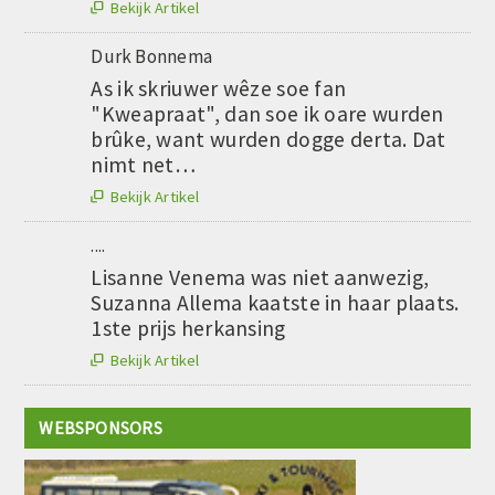
Bekijk Artikel

Durk Bonnema
As ik skriuwer wêze soe fan
"Kweapraat", dan soe ik oare wurden
brûke, want wurden dogge derta. Dat
nimt net…
Bekijk Artikel

....
Lisanne Venema was niet aanwezig,
Suzanna Allema kaatste in haar plaats.
1ste prijs herkansing
Bekijk Artikel

WEBSPONSORS