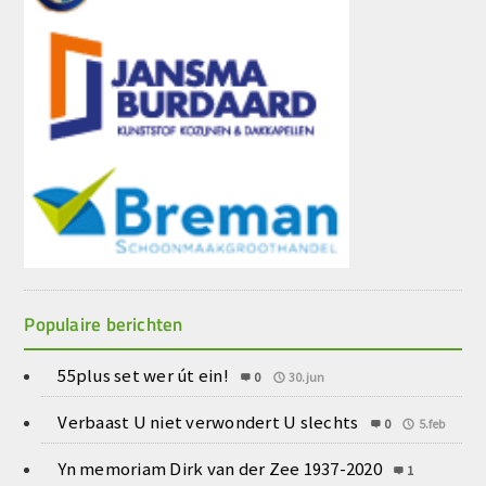
Populaire berichten
55plus set wer út ein!
0
30.jun
Verbaast U niet verwondert U slechts
0
5.feb
Yn memoriam Dirk van der Zee 1937-2020
1