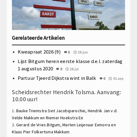
Gerelateerde Artikelen
Kweapraat 2026 (9)
0
28.jun
Lijst Bitgum heren eerste klasse d.e.l. zaterdag
1 augustus 2020
0
28.jul
Partuur Tjeerd Dijkstra wint in Balk
0
01.sep
Scheidsrechter Hendrik Tolsma. Aanvang:
10.00 uur!
1.
Bauke Triemstra
Sint Jacobiparochie,
Hendrik Jan v.d.
Velde
Makkum en
Riemer Hoekstra
Ee
2.
Gerard de Vries
Bitgum,
Marten Leijenaar
Exmorra en
Klaas Pier Folkertsma
Makkum