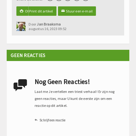
Of Print dit artikel
Stuur een e-mail

✉
Door
Jan Braaksma
augustus 16, 2023 09:52
GEEN REACTIES
Nog Geen Reacties!

Laat me Je vertellen een triest verhaal ! Er zijn nog
geen reacties, maar U kunt de eerste zijn om een
reactie op dit artikel.
Schrijf een reactie
