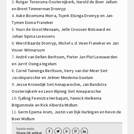
3.
Rutger Torensma
Oosternijkerk,
Harold de Boer
Jellum
en
Brent Timmerman
Dronryp
4.
Auke Boomsma
Morra,
Tsjerk Elsinga
Dronryp en
Jan-
Tymen Eisma
Franeker
5.
Youri de Groot
Menaam,
Jelle Cnossen
Bolsward en
Johan Sipma
Lioessens
6.
Wierd Baarda
Dronryp,
Michel v.d. Veen
Franeker en
Jari
Visser
Witmarsum
7.
André van Dellen
Berltsum,
Pieter Jan Plat
Leeuwarden
en
Jurrit Osinga
Ingelum
8.
Corné Tuinenga
Berltsum,
Verry van der Meer
Sint
Jacobiparochie en
Jelmer Miedema
Goutum
9.
Jesse Kroondijk
Sint Annaparochie,
Jan Bandstra
Oosternijkerk en
Leon Wijning
Sint Annaparochie
10.
Tjalling Feenstra
Herbaijum,
Yannick Hielkema
Bitgummole en
Rick Alberda
Midlum
11.
Germ Epema
Arum,
Justin van Dijk
Harlingen en
Kevin de
Boer
Midlum
Sociale media





Share dit artikel