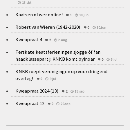
13.okt
Kaatsen.nl wer online!
3
30.jun
Robert van Wieren (1942-2020)
0
30.jun
Kweapraat 4
2
2.aug
Ferskate keatsferieningen sjogge ôf fan
haadklassepartij: KNKB komt byinoar
0
6.jul
KNKB roept verenigingen op voor dringend
overleg!
0
9.jul
Kweapraat 2024 (13)
2
15.sep
Kweapraat 12
0
29.sep