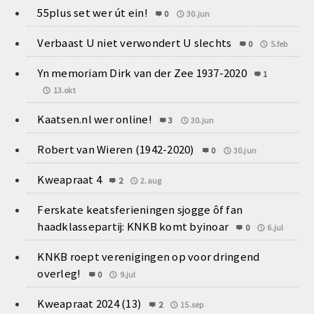
55plus set wer út ein!
0
30.jun
Verbaast U niet verwondert U slechts
0
5.feb
Yn memoriam Dirk van der Zee 1937-2020
1
13.okt
Kaatsen.nl wer online!
3
30.jun
Robert van Wieren (1942-2020)
0
30.jun
Kweapraat 4
2
2.aug
Ferskate keatsferieningen sjogge ôf fan
haadklassepartij: KNKB komt byinoar
0
6.jul
KNKB roept verenigingen op voor dringend
overleg!
0
9.jul
Kweapraat 2024 (13)
2
15.sep