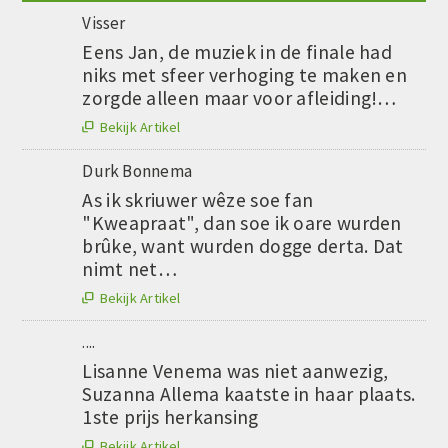
Visser
Eens Jan, de muziek in de finale had
niks met sfeer verhoging te maken en
zorgde alleen maar voor afleiding!…
Bekijk Artikel

Durk Bonnema
As ik skriuwer wêze soe fan
"Kweapraat", dan soe ik oare wurden
brûke, want wurden dogge derta. Dat
nimt net…
Bekijk Artikel

....
Lisanne Venema was niet aanwezig,
Suzanna Allema kaatste in haar plaats.
1ste prijs herkansing
Bekijk Artikel
