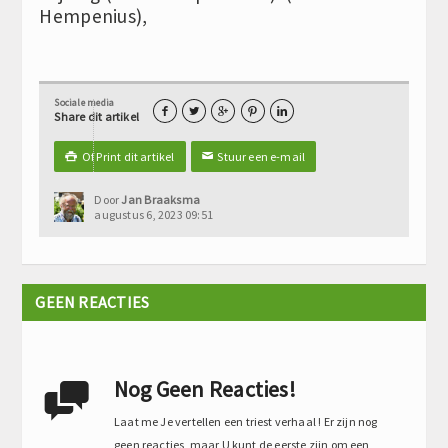
Hempenius),
Sociale media





Share dit artikel
Of Print dit artikel
Stuur een e-mail

✉
Door
Jan Braaksma
augustus 6, 2023 09:51
GEEN REACTIES
Nog Geen Reacties!

Laat me Je vertellen een triest verhaal ! Er zijn nog
geen reacties, maar U kunt de eerste zijn om een