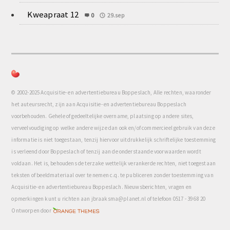
Kweapraat 12
0
29.sep
© 2002-2025 Acquisitie- en advertentiebureau Boppeslach, Alle rechten, waaronder
het auteursrecht, zijn aan Acquisitie- en advertentiebureau Boppeslach
voorbehouden. Gehele of gedeeltelijke overname, plaatsing op andere sites,
verveelvoudiging op welke andere wijze dan ook en/of commercieel gebruik van deze
informatie is niet toegestaan, tenzij hiervoor uitdrukkelijk schriftelijke toestemming
is verleend door Boppeslach of tenzij aan de onderstaande voorwaarden wordt
voldaan. Het is, behoudens de terzake wettelijk verankerde rechten, niet toegestaan
teksten of beeldmateriaal over te nemen c.q. te publiceren zonder toestemming van
Acquisitie- en advertentiebureau Boppeslach. Nieuwsberichten, vragen en
opmerkingen kunt u richten aan jbraaksma@planet.nl of telefoon 0517 - 39 68 20
com
Ontworpen door