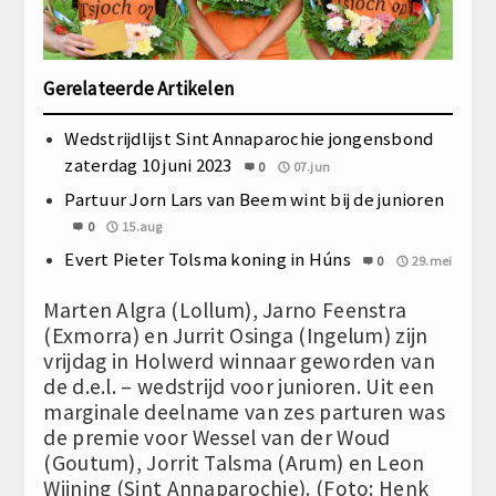
Gerelateerde Artikelen
Wedstrijdlijst Sint Annaparochie jongensbond
zaterdag 10 juni 2023
0
07.jun
Partuur Jorn Lars van Beem wint bij de junioren
0
15.aug
Evert Pieter Tolsma koning in Húns
0
29.mei
Marten Algra (Lollum), Jarno Feenstra
(Exmorra) en Jurrit Osinga (Ingelum) zijn
vrijdag in Holwerd winnaar geworden van
de d.e.l. – wedstrijd voor junioren. Uit een
marginale deelname van zes parturen was
de premie voor Wessel van der Woud
(Goutum), Jorrit Talsma (Arum) en Leon
Wijning (Sint Annaparochie). (Foto: Henk