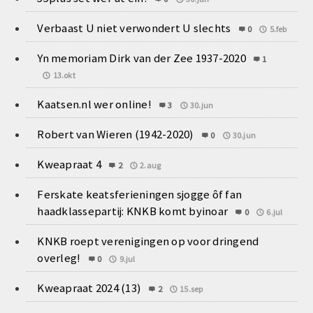
Verbaast U niet verwondert U slechts
0
5.feb
Yn memoriam Dirk van der Zee 1937-2020
1
13.okt
Kaatsen.nl wer online!
3
30.jun
Robert van Wieren (1942-2020)
0
30.jun
Kweapraat 4
2
2.aug
Ferskate keatsferieningen sjogge ôf fan
haadklassepartij: KNKB komt byinoar
0
6.jul
KNKB roept verenigingen op voor dringend
overleg!
0
9.jul
Kweapraat 2024 (13)
2
15.sep