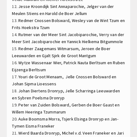
12.
Jesse Kroondijk
Sint Annaparochie,
Jelger van der
Meulen
Stiens en
Harold de Boer
Jellum
13.
Redmer Cnossen
Bolsward,
Wesley van de Wint
Tzum en
Frits Hoekstra
Tzum
14.
Rutmer van der Meer
Sint Jacobiparochie,
Verry van der
Meer
Sint Jacobiparochie en
Yannick Hielkema
Bitgummole
15.
Redmer Zaagemans
Witmarsum,
Jeroen de Boer
Leeuwarden en
Gjalt Sjirk de Groot
Mantgum
16.
Wytze Wassenaar
Wier,
Patrick Nauta
Berltsum en
Ruben
Eijzenga
Berltsum
17.
Youri de Groot
Menaam,
Jelle Cnossen
Bolsward en
Johan Sipma
Lioessens
18.
Johan Diertens
Dronryp,
Jelle Scharringa
Leeuwarden
en
Sybren Poelsma
Dronryp
19.
Peter van Zuiden
Bolsward,
Gerben de Boer
Gaast en
Willem Heeringa
Tzummarum
20.
Auke Boomsma
Morra,
Tsjerk Elsinga
Dronryp en
Jan-
Tymen Eisma
Franeker
21.
Wierd Baarda
Dronryp,
Michel v.d. Veen
Franeker en
Jari