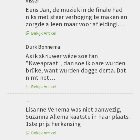
Visser
Eens Jan, de muziek in de finale had
niks met sfeer verhoging te maken en
zorgde alleen maar voor afleiding!…
Bekijk Artikel

Durk Bonnema
As ik skriuwer wêze soe fan
"Kweapraat", dan soe ik oare wurden
brûke, want wurden dogge derta. Dat
nimt net…
Bekijk Artikel

....
Lisanne Venema was niet aanwezig,
Suzanna Allema kaatste in haar plaats.
1ste prijs herkansing
Bekijk Artikel
