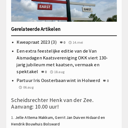
Gerelateerde Artikelen
Kweapraat 2023 (3)
0
14.mei
Een extra feestelijke editie van de Van
Aismadagen Kaatsvereniging OKK viert 130-
jarig jubileum met kaatsen, vermaak en
spektakel
0
18.aug
Partuur Iris Oosterbaan wint in Holwerd
0
06.aug
Scheidsrechter Henk van der Zee.
Aanvang: 10.00 uur!
1.
Jelle Attema
Makkum,
Gerrit Jan Duiven
Hidaard en
Hendrik Bouwhuis
Bolsward