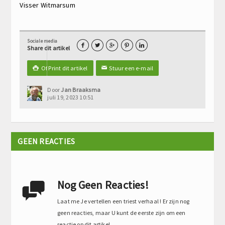
Visser
Witmarsum
Sociale media





Share dit artikel
Of Print dit artikel
Stuur een e-mail

✉
Door
Jan Braaksma
juli 19, 2023 10:51
GEEN REACTIES
Nog Geen Reacties!

Laat me Je vertellen een triest verhaal ! Er zijn nog
geen reacties, maar U kunt de eerste zijn om een
reactie op dit artikel.