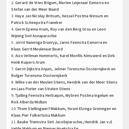
2.
Gerard de Vries
Bitgum,
Marten Leijenaar
Exmorra en
Stefan van der Meer
Baard
3.
Haye Jan Nicolay
Britsum,
Hessel Postma
Winsum en
P
atrick Scheepstra
Franeker
4.
Germ Epema
Arum,
Roy van den Berg
Grou en
Leon
Wijning
Sint Annaparochie
5.
Jorrit Nanninga
Dronryp,
Jarno Feenstra
Exmorra en
Klaas Gerrit Meulenaar
Baard
6.
Aizo Veltman
Hommerts,
Karel Monfils
Kimswerd en
Dirk-
Henk Kuipers
Arum
7.
Gerrit Dijkstra
Anjum,
Jelmer Torensma
Oosternijkerk en
Rutger Torensma
Oosternijkerk
8.
Wilke van der Meulen
Stiens,
Hendrik van der Meer
Stiens
en
Laas Pieter van Straten
Stiens
9.
Tjalling Feenstra
Herbaijum,
Wybren Postma
Ingelum en
Rick Alberda
Midlum
10.
Thom Stellingwerf
Makkum,
Yoram Elzinga
Groningen en
Klaas Pier Folkertsma
Makkum
11.
Bauke Triemstra
Sint Jacobiparochie,
Hendrik Jan v.d.
Velde
Makkum en
Riemer Hoekstra
Ee