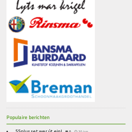
Populaire berichten
55plus set wer út ein!
0
30.jun