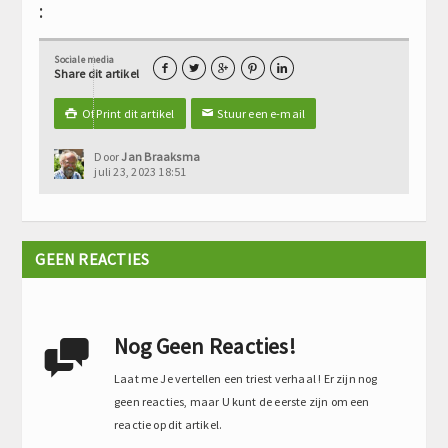
:
Sociale media





Share dit artikel
Of Print dit artikel
Stuur een e-mail

✉
Door
Jan Braaksma
juli 23, 2023 18:51
GEEN REACTIES
Nog Geen Reacties!

Laat me Je vertellen een triest verhaal ! Er zijn nog
geen reacties, maar U kunt de eerste zijn om een
reactie op dit artikel.