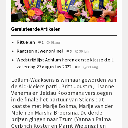
Gerelateerde Artikelen
Rituelen
1
03.apr
Kaatsen.nl wer online!
3
30.jun
Wedstrijdlijst Achlum heren eerste klasse d.e.l.
zaterdag 27 augustus 2022
0
23.aug
Lollum-Waaksens is winnaar geworden van
de Ald-Meiers partij. Britt Joustra, Lisanne
Venema en Jeldau Koopmans versloegen
in de finale het partuur van Stiens dat
kaatste met Marije Bokma, Marije van der
Molen en Marsha Broersma. De derde
prijzen gingen naar Tzum (Yannah Palma,
Gerbrich Koster en Marrit Wielenga) en