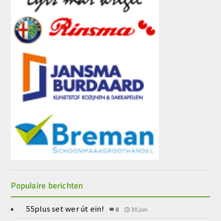
Populaire berichten
55plus set wer út ein!
0
30.jun