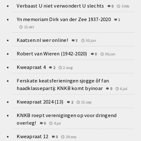
Verbaast U niet verwondert U slechts
0
5.feb
Yn memoriam Dirk van der Zee 1937-2020
1
13.okt
Kaatsen.nl wer online!
3
30.jun
Robert van Wieren (1942-2020)
0
30.jun
Kweapraat 4
2
2.aug
Ferskate keatsferieningen sjogge ôf fan
haadklassepartij: KNKB komt byinoar
0
6.jul
Kweapraat 2024 (13)
2
15.sep
KNKB roept verenigingen op voor dringend
overleg!
0
9.jul
Kweapraat 12
0
29.sep