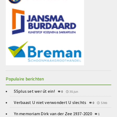
Populaire berichten
55plus set wer út ein!
0
30.jun
Verbaast U niet verwondert U slechts
0
5.feb
Yn memoriam Dirk van der Zee 1937-2020
1