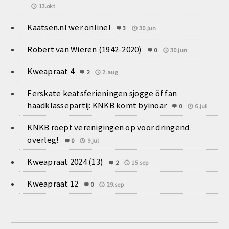
13.okt
Kaatsen.nl wer online!
3
30.jun
Robert van Wieren (1942-2020)
0
30.jun
Kweapraat 4
2
2.aug
Ferskate keatsferieningen sjogge ôf fan
haadklassepartij: KNKB komt byinoar
0
6.jul
KNKB roept verenigingen op voor dringend
overleg!
0
9.jul
Kweapraat 2024 (13)
2
15.sep
Kweapraat 12
0
29.sep