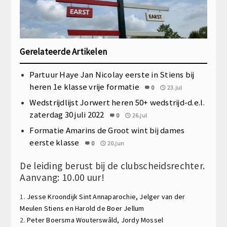
Gerelateerde Artikelen
Partuur Haye Jan Nicolay eerste in Stiens bij
heren 1e klasse vrije formatie
0
23.jul
Wedstrijdlijst Jorwert heren 50+ wedstrijd-d.e.l.
zaterdag 30 juli 2022
0
26.jul
Formatie Amarins de Groot wint bij dames
eerste klasse
0
20.jun
De leiding berust bij de clubscheidsrechter.
Aanvang: 10.00 uur!
1.
Jesse Kroondijk
Sint Annaparochie,
Jelger van der
Meulen
Stiens en
Harold de Boer
Jellum
2.
Peter Boersma Wouterswâld,
Jordy Mossel