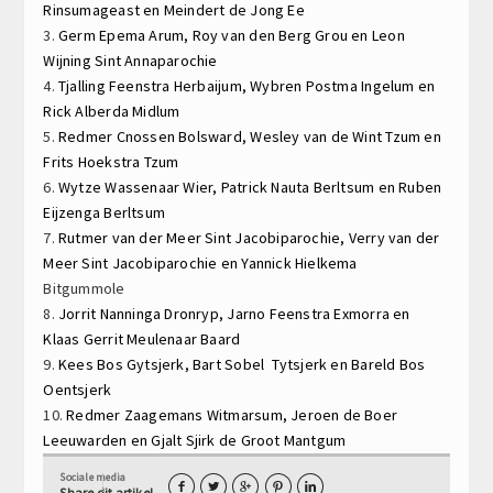
Rinsumageast en
Meindert de Jong
Ee
3.
Germ Epema
Arum,
Roy van den Berg
Grou en
Leon
Wijning
Sint Annaparochie
4.
Tjalling Feenstra
Herbaijum,
Wybren Postma
Ingelum en
Rick Alberda
Midlum
5.
Redmer Cnossen
Bolsward,
Wesley van de Wint
Tzum en
Frits Hoekstra
Tzum
6.
Wytze Wassenaar
Wier,
Patrick Nauta
Berltsum en
Ruben
Eijzenga
Berltsum
7.
Rutmer van der Meer
Sint Jacobiparochie,
Verry van der
Meer
Sint Jacobiparochie en
Yannick Hielkema
Bitgummole
8.
Jorrit Nanninga
Dronryp,
Jarno Feenstra
Exmorra en
Klaas Gerrit Meulenaar
Baard
9.
Kees Bos
Gytsjerk,
Bart Sobel
Tytsjerk en
Bareld Bos
Oentsjerk
10.
Redmer Zaagemans
Witmarsum,
Jeroen de Boer
Leeuwarden en
Gjalt Sjirk de Groot
Mantgum
Sociale media





Share dit artikel