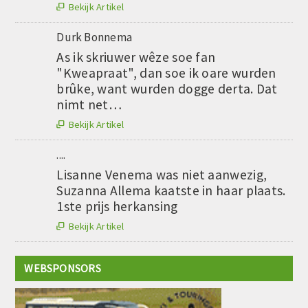
Bekijk Artikel

Durk Bonnema
As ik skriuwer wêze soe fan
"Kweapraat", dan soe ik oare wurden
brûke, want wurden dogge derta. Dat
nimt net…
Bekijk Artikel

....
Lisanne Venema was niet aanwezig,
Suzanna Allema kaatste in haar plaats.
1ste prijs herkansing
Bekijk Artikel

WEBSPONSORS