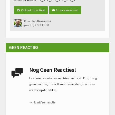
Of Print dit artikel
Stuur een e-mail

✉
Door
Jan Braaksma
juni 28, 2023 11:00
GEEN REACTIES
Nog Geen Reacties!

Laat me Je vertellen een triest verhaal ! Er zijn nog
geen reacties, maar U kunt de eerste zijn om een
reactie op dit artikel.
Schrijf een reactie
