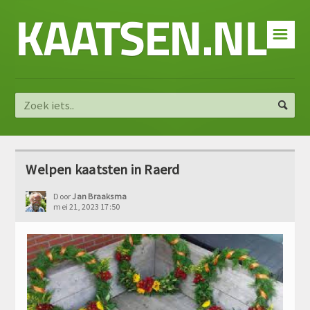
KAATSEN.NL
☰
Welpen kaatsten in Raerd
Door
Jan Braaksma
mei 21, 2023 17:50