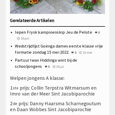
Gerelateerde Artikelen
Iepen Frysk kampioenskip Jeu de Pelote
0
20.jun
Wedstrijdlijst Goënga dames eerste klasse vrije
formatie zondag 15 mei 2022
0
10.mei
Partuur Iwan Hiddinga wint bij de
schooljongens
0
25.jul
Welpen jongens A klasse:
1
prijs: Collin Terpstra Witmarsum en
ste
Imro van der Meer Sint Jacobiparochie
2
prijs: Danny Haarsma Scharnegoutum
de
en Daan Wobbes Sint Jacobiparochie