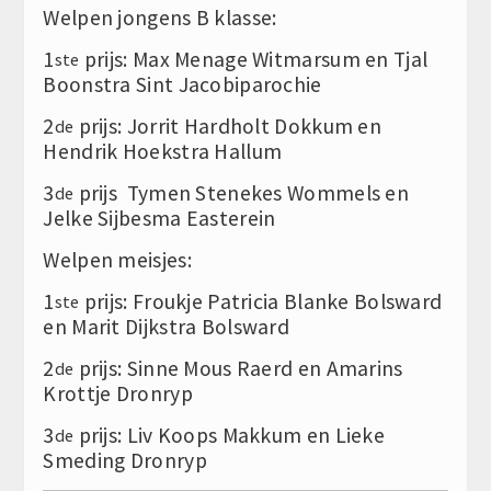
Welpen jongens B klasse:
1
prijs: Max Menage Witmarsum en Tjal
ste
Boonstra Sint Jacobiparochie
2
prijs: Jorrit Hardholt Dokkum en
de
Hendrik Hoekstra Hallum
3
prijs Tymen Stenekes Wommels en
de
Jelke Sijbesma Easterein
Welpen meisjes:
1
prijs: Froukje Patricia Blanke Bolsward
ste
en Marit Dijkstra Bolsward
2
prijs: Sinne Mous Raerd en Amarins
de
Krottje Dronryp
3
prijs: Liv Koops Makkum en Lieke
de
Smeding Dronryp