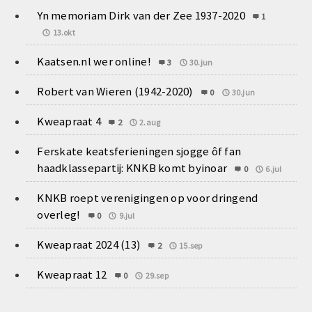
Yn memoriam Dirk van der Zee 1937-2020
1
13.okt
Kaatsen.nl wer online!
3
30.jun
Robert van Wieren (1942-2020)
0
30.jun
Kweapraat 4
2
2.aug
Ferskate keatsferieningen sjogge ôf fan
haadklassepartij: KNKB komt byinoar
0
6.jul
KNKB roept verenigingen op voor dringend
overleg!
0
9.jul
Kweapraat 2024 (13)
2
15.sep
Kweapraat 12
0
29.sep