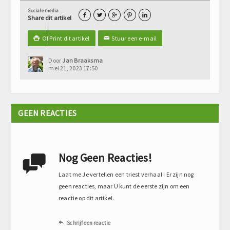
Sociale media





Share dit artikel
Of Print dit artikel
Stuur een e-mail

✉
Door
Jan Braaksma
mei 21, 2023 17:50
GEEN REACTIES
Nog Geen Reacties!

Laat me Je vertellen een triest verhaal ! Er zijn nog
geen reacties, maar U kunt de eerste zijn om een
reactie op dit artikel.
Schrijf een reactie
