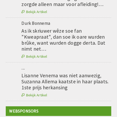
zorgde alleen maar voor afleiding!…
Bekijk Artikel

Durk Bonnema
As ik skriuwer wêze soe fan
"Kweapraat", dan soe ik oare wurden
brûke, want wurden dogge derta. Dat
nimt net…
Bekijk Artikel

....
Lisanne Venema was niet aanwezig,
Suzanna Allema kaatste in haar plaats.
1ste prijs herkansing
Bekijk Artikel

WEBSPONSORS