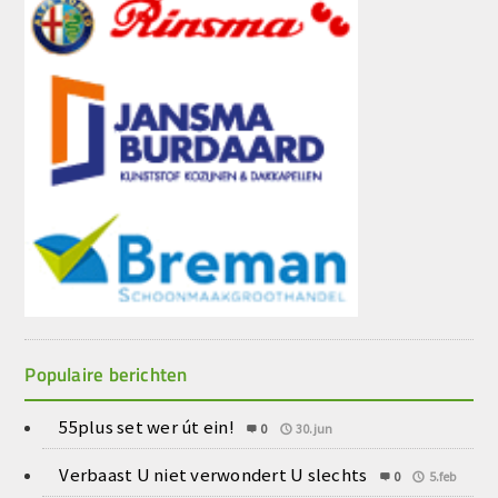
Populaire berichten
55plus set wer út ein!
0
30.jun
Verbaast U niet verwondert U slechts
0
5.feb