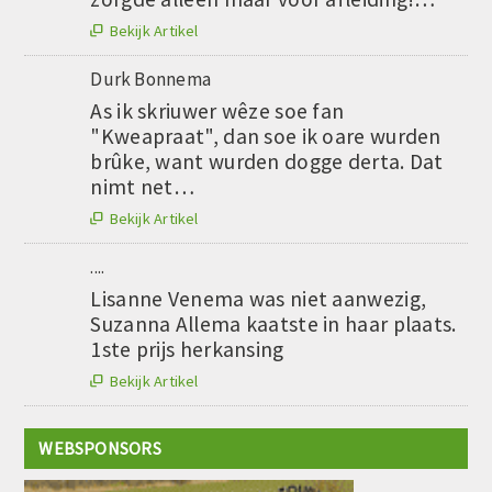
Bekijk Artikel

Durk Bonnema
As ik skriuwer wêze soe fan
"Kweapraat", dan soe ik oare wurden
brûke, want wurden dogge derta. Dat
nimt net…
Bekijk Artikel

....
Lisanne Venema was niet aanwezig,
Suzanna Allema kaatste in haar plaats.
1ste prijs herkansing
Bekijk Artikel

WEBSPONSORS