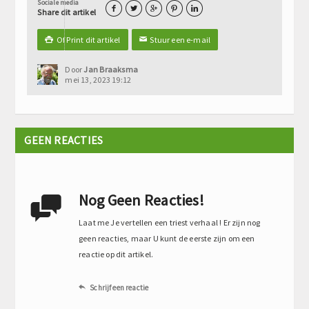
Sociale media





Share dit artikel
Of Print dit artikel
Stuur een e-mail

✉
Door
Jan Braaksma
mei 13, 2023 19:12
GEEN REACTIES
Nog Geen Reacties!

Laat me Je vertellen een triest verhaal ! Er zijn nog
geen reacties, maar U kunt de eerste zijn om een
reactie op dit artikel.
Schrijf een reactie
