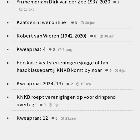
Yn memoriam Dirk van der Zee 1937-2020
1
13.okt
Kaatsen.nl wer online!
3
30.jun
Robert van Wieren (1942-2020)
0
30.jun
Kweapraat 4
2
2.aug
Ferskate keatsferieningen sjogge ôf fan
haadklassepartij: KNKB komt byinoar
0
6.jul
Kweapraat 2024 (13)
2
15.sep
KNKB roept verenigingen op voor dringend
overleg!
0
9.jul
Kweapraat 12
0
29.sep