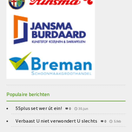
Populaire berichten
55plus set wer út ein!
0
30.jun
Verbaast U niet verwondert U slechts
0
5.feb