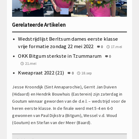
Gerelateerde Artikelen
Wedstrijdlijst Berltsum dames eerste klasse
vrije formatie zondag 22 mei 2022
0
17.mei
OKK Bitgum sterkste in Tzummarum
0
21.mei
Kweapraat 2022 (21)
0
18.sep
Jesse Kroondijk (Sint Annaparochie), Gerrit Jan Duiven
(Hidaard) en Hendrik Bouwhuis (Easterein) zijn zaterdag in
Goutum winnaar geworden van de d.e.l. – wedstrijd voor de
heren eerste klasse. In de finale werd met 5-4 en 6-0
gewonnen van Paul Dijkstra (Bitgum), Wessel v.d. Woud
(Goutum) en Stefan van der Meer (Baard).