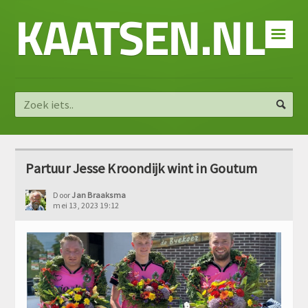
KAATSEN.NL
☰
Partuur Jesse Kroondijk wint in Goutum
Door
Jan Braaksma
mei 13, 2023 19:12