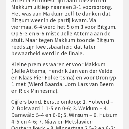
Attema en moest lijdzaam toezien dat
Makkum uitliep naar een 3-1 voorsprong.
Het was aan Makkum zelf te danken dat
Bitgum weer in de partij kwam. Via
viermaal 6-4 werd het 5 om 3 voor Bitgum.
Op 5-3 en 6-6 miste Jelle Attema aan de
stuit. Maar tegen Makkum toonde Bitgum
reeds zijn kwetsbaarheid dat later
bewaarheid werd in de finale.
Kleine premies waren er voor Makkum
(Jelle Attema, Hendrik Jan van der Velde
en Klaas Pier Folkertsma) en voor Dronryp
1 met (Wierd Baarda, Jorn Lars van Beem
en Rick Minnesma).
Cijfers bond. Eerste omloop: 1. Holwerd –
2. Bolsward 1 1-5 en 0-6; 3. Weidum – 4.
Damwâld 5-4 en 6-6; 5. Winsum – 6. Huizum
4-5 en 4-6; 7. Niawier-Metslawier-
Oosternijkerk – 8. Minnertsga 2 5-2 en 6-2;