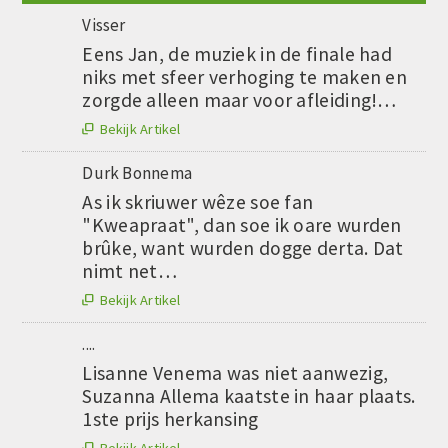
Visser
Eens Jan, de muziek in de finale had
niks met sfeer verhoging te maken en
zorgde alleen maar voor afleiding!…
Bekijk Artikel

Durk Bonnema
As ik skriuwer wêze soe fan
"Kweapraat", dan soe ik oare wurden
brûke, want wurden dogge derta. Dat
nimt net…
Bekijk Artikel

....
Lisanne Venema was niet aanwezig,
Suzanna Allema kaatste in haar plaats.
1ste prijs herkansing
Bekijk Artikel
