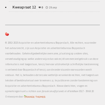
Kweapraat 12
0
29.sep
© 2002-2025 Acquisitie- en advertentiebureau Boppeslach, Alle rechten, waaronder
het auteursrecht, zijn aan Acquisitie- en advertentiebureau Boppeslach
voorbehouden. Gehele of gedeeltelijke overname, plaatsing op andere sites,
verveelvoudiging op welke andere wijze dan ook en/of commercieel gebruik van deze
informatie is niet toegestaan, tenzij hiervoor uitdrukkelijk schriftelijke toestemming
is verleend door Boppeslach of tenzij aan de onderstaande voorwaarden wordt
voldaan. Het is, behoudens de terzake wettelijk verankerde rechten, niet toegestaan
teksten of beeldmateriaal over te nemen c.q. te publiceren zonder toestemming van
Acquisitie- en advertentiebureau Boppeslach. Nieuwsberichten, vragen en
opmerkingen kunt u richten aan jbraaksma@planet.nl of telefoon 0517 - 39 68 20
com
Ontworpen door