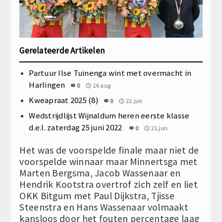
Gerelateerde Artikelen
Partuur Ilse Tuinenga wint met overmacht in
Harlingen
0
14.aug
Kweapraat 2025 (8)
0
22.jun
Wedstrijdlijst Wijnaldum heren eerste klasse
d.e.l. zaterdag 25 juni 2022
0
21.jun
Het was de voorspelde finale maar niet de
voorspelde winnaar maar Minnertsga met
Marten Bergsma, Jacob Wassenaar en
Hendrik Kootstra overtrof zich zelf en liet
OKK Bitgum met Paul Dijkstra, Tjisse
Steenstra en Hans Wassenaar volmaakt
kansloos door het fouten percentage laag