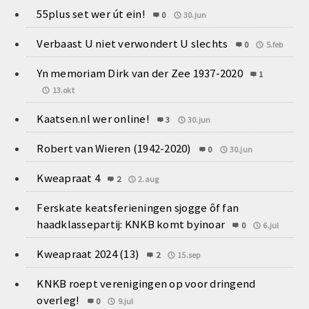
55plus set wer út ein!
0
30.jun
Verbaast U niet verwondert U slechts
0
5.feb
Yn memoriam Dirk van der Zee 1937-2020
1
13.okt
Kaatsen.nl wer online!
3
30.jun
Robert van Wieren (1942-2020)
0
30.jun
Kweapraat 4
2
2.aug
Ferskate keatsferieningen sjogge ôf fan
haadklassepartij: KNKB komt byinoar
0
6.jul
Kweapraat 2024 (13)
2
15.sep
KNKB roept verenigingen op voor dringend
overleg!
0
9.jul