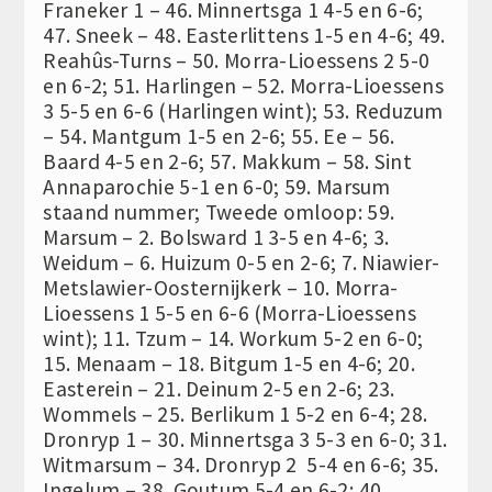
Franeker 1 – 46. Minnertsga 1 4-5 en 6-6;
47. Sneek – 48. Easterlittens 1-5 en 4-6; 49.
Reahûs-Turns – 50. Morra-Lioessens 2 5-0
en 6-2; 51. Harlingen – 52. Morra-Lioessens
3 5-5 en 6-6 (Harlingen wint); 53. Reduzum
– 54. Mantgum 1-5 en 2-6; 55. Ee – 56.
Baard 4-5 en 2-6; 57. Makkum – 58. Sint
Annaparochie 5-1 en 6-0; 59. Marsum
staand nummer; Tweede omloop: 59.
Marsum – 2. Bolsward 1 3-5 en 4-6; 3.
Weidum – 6. Huizum 0-5 en 2-6; 7. Niawier-
Metslawier-Oosternijkerk – 10. Morra-
Lioessens 1 5-5 en 6-6 (Morra-Lioessens
wint); 11. Tzum – 14. Workum 5-2 en 6-0;
15. Menaam – 18. Bitgum 1-5 en 4-6; 20.
Easterein – 21. Deinum 2-5 en 2-6; 23.
Wommels – 25. Berlikum 1 5-2 en 6-4; 28.
Dronryp 1 – 30. Minnertsga 3 5-3 en 6-0; 31.
Witmarsum – 34. Dronryp 2 5-4 en 6-6; 35.
Ingelum – 38. Goutum 5-4 en 6-2; 40.