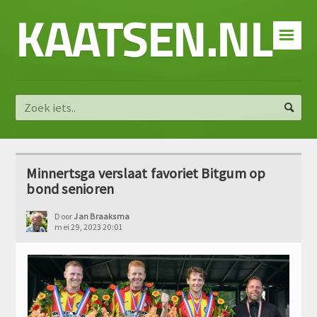
KAATSEN.NL
☰
Minnertsga verslaat favoriet Bitgum op
bond senioren
Door
Jan Braaksma
mei 29, 2023 20:01