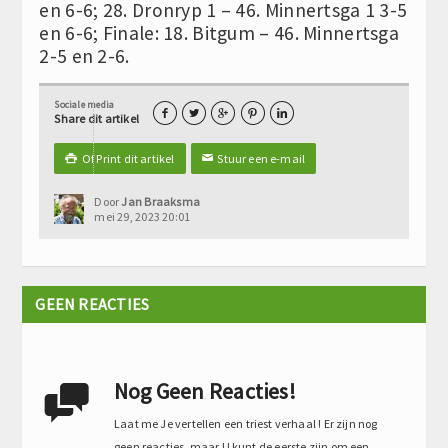
en 6-6; 28. Dronryp 1 – 46. Minnertsga 1 3-5
en 6-6; Finale: 18. Bitgum – 46. Minnertsga
2-5 en 2-6.
Sociale media





Share dit artikel
Of Print dit artikel
Stuur een e-mail

✉
Door
Jan Braaksma
mei 29, 2023 20:01
GEEN REACTIES
Nog Geen Reacties!

Laat me Je vertellen een triest verhaal ! Er zijn nog
geen reacties, maar U kunt de eerste zijn om een