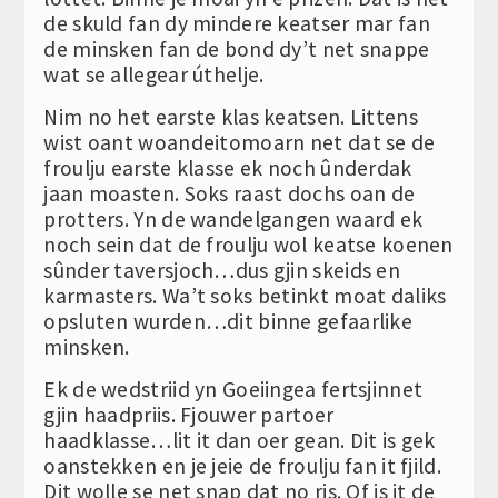
de skuld fan dy mindere keatser mar fan
de minsken fan de bond dy’t net snappe
wat se allegear úthelje.
Nim no het earste klas keatsen. Littens
wist oant woandeitomoarn net dat se de
froulju earste klasse ek noch ûnderdak
jaan moasten. Soks raast dochs oan de
protters. Yn de wandelgangen waard ek
noch sein dat de froulju wol keatse koenen
sûnder taversjoch…dus gjin skeids en
karmasters. Wa’t soks betinkt moat daliks
opsluten wurden…dit binne gefaarlike
minsken.
Ek de wedstriid yn Goeiingea fertsjinnet
gjin haadpriis. Fjouwer partoer
haadklasse…lit it dan oer gean. Dit is gek
oanstekken en je jeie de froulju fan it fjild.
Dit wolle se net snap dat no ris. Of is it de