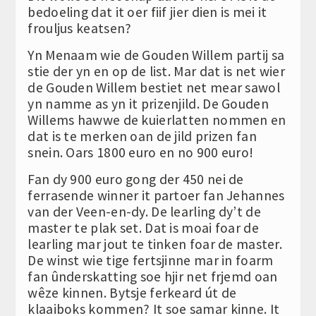
bedoeling dat it oer fiif jier dien is mei it
frouljus keatsen?
Yn Menaam wie de Gouden Willem partij sa
stie der yn en op de list. Mar dat is net wier
de Gouden Willem bestiet net mear sawol
yn namme as yn it prizenjild. De Gouden
Willems hawwe de kuierlatten nommen en
dat is te merken oan de jild prizen fan
snein. Oars 1800 euro en no 900 euro!
Fan dy 900 euro gong der 450 nei de
ferrasende winner it partoer fan Jehannes
van der Veen-en-dy. De learling dy’t de
master te plak set. Dat is moai foar de
learling mar jout te tinken foar de master.
De winst wie tige fertsjinne mar in foarm
fan ûnderskatting soe hjir net frjemd oan
wêze kinnen. Bytsje ferkeard út de
klaaiboks kommen? It soe samar kinne. It