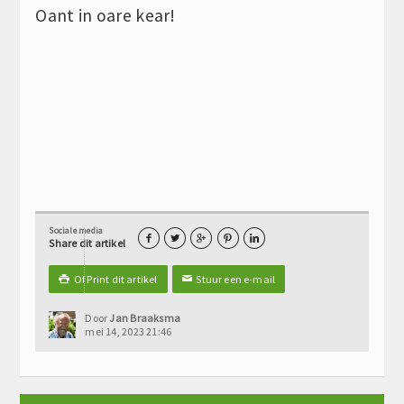
Oant in oare kear!
Sociale media





Share dit artikel
Of Print dit artikel
Stuur een e-mail

✉
Door
Jan Braaksma
mei 14, 2023 21:46