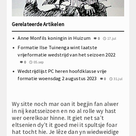
Gerelateerde Artikelen
Anne Monfils koningin in Huizum
0
17.jul
Formatie Ilse Tuinenga wint laatste
vrijeformatie wedstrijd van het seizoen 2022
0
05.sep
Wedstrijdlijst PC heren hoofdklasse vrije
formatie woensdag 2 augustus 2023
0
31.jul
Wy sitte noch mar oan it begjin fan alwer
in nij keatsseizoen en no al rolle wy hast
wer oerelkoar hinne. It giet net sa’t
eltsenien dy’t it goed mei it spultsje foar
hat tocht hie. Je lêze dan yn wiedweidige