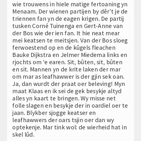
wie trouwens in hiele matige fertoaning yn
Menaam. Der wienen partijen by dêr’t je de
triennen fan yn de eagen krigen. De partij
tusken Corné Tuinenga en Gert-Anne van
der Bos wie der ien fan. It hie neat mear
mei keatsen te meitsjen. Van der Bos sloeg
ferwoestend op en de kûgels fleachen
Bauke Dijkstra en Jelmer Miedema links en
rjochts om ‘e earen. Sit, bûten, sit, bûten
en sit. Mannen yn de krite laken der mar
om mar as leafhawwer is der gjin sek oan.
Ja, dan wurdt der praat oer beleving! Myn
maat Klaas en ik sei de gek besykje altyd
alles yn kaart te bringen. Wy misse net
folle slagen en besykje der in oardiel oer te
jaan. Blykber sjogge keatser en
leafhawwers der oars tsjin oer dan wy
optekenje. Mar tink wol: de wierheid hat in
skel lûd.