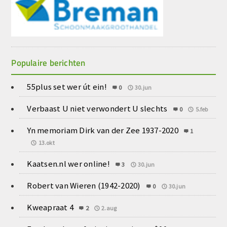
Populaire berichten
55plus set wer út ein!
0
30.jun
Verbaast U niet verwondert U slechts
0
5.feb
Yn memoriam Dirk van der Zee 1937-2020
1
13.okt
Kaatsen.nl wer online!
3
30.jun
Robert van Wieren (1942-2020)
0
30.jun
Kweapraat 4
2
2.aug