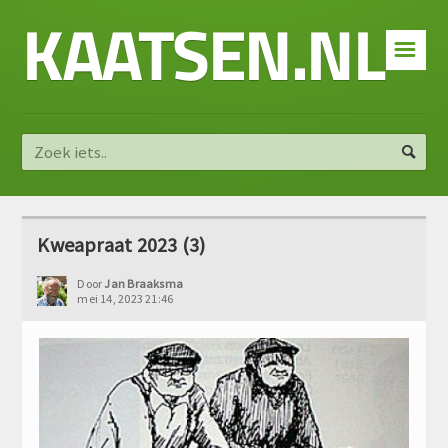
KAATSEN.NL
☰
Kweapraat 2023 (3)
Door
Jan Braaksma
mei 14, 2023 21:46