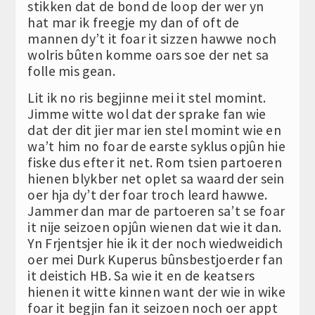
stikken dat de bond de loop der wer yn
hat mar ik freegje my dan of oft de
mannen dy’t it foar it sizzen hawwe noch
wolris bûten komme oars soe der net sa
folle mis gean.
Lit ik no ris begjinne mei it stel momint.
Jimme witte wol dat der sprake fan wie
dat der dit jier mar ien stel momint wie en
wa’t him no foar de earste syklus opjûn hie
fiske dus efter it net. Rom tsien partoeren
hienen blykber net oplet sa waard der sein
oer hja dy’t der foar troch leard hawwe.
Jammer dan mar de partoeren sa’t se foar
it nije seizoen opjûn wienen dat wie it dan.
Yn Frjentsjer hie ik it der noch wiedweidich
oer mei Durk Kuperus bûnsbestjoerder fan
it deistich HB. Sa wie it en de keatsers
hienen it witte kinnen want der wie in wike
foar it begjin fan it seizoen noch oer appt