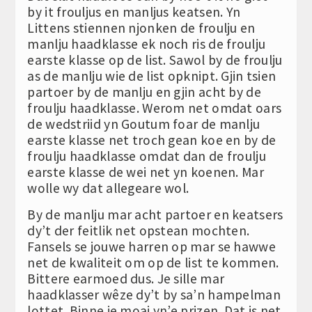
by it frouljus en manljus keatsen. Yn
Littens stiennen njonken de froulju en
manlju haadklasse ek noch ris de froulju
earste klasse op de list. Sawol by de froulju
as de manlju wie de list opknipt. Gjin tsien
partoer by de manlju en gjin acht by de
froulju haadklasse. Werom net omdat oars
de wedstriid yn Goutum foar de manlju
earste klasse net troch gean koe en by de
froulju haadklasse omdat dan de froulju
earste klasse de wei net yn koenen. Mar
wolle wy dat allegeare wol.
By de manlju mar acht partoer en keatsers
dy’t der feitlik net opstean mochten.
Fansels se jouwe harren op mar se hawwe
net de kwaliteit om op de list te kommen.
Bittere earmoed dus. Je sille mar
haadklasser wêze dy’t by sa’n hampelman
lottet. Binne je moai yn’e prizen. Dat is net