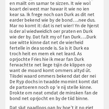
en mailt om samar te sizzen. It wie wol
koart dei west mar hawar it wie no ien
kear sa. Ik frege noch oan Durk as dit net
earder bekend wie by de bond….nee dus.
Mar no komt it: dat is net wier! Yn de hjerst
is der al wiedweidich oer praten en Durk
wie der by. Dat falt my of fan Durk….Durk
soe witte kinne dat net de wierheid
fertelle in dea sonde is. Sa is it Durk ea
troch heit en mem ek net leard. As
oprjochte Fries hie ik mear fan Durk
ferwachtte net liege tsjin de klippen op
want de moard komt ommers altyd út.
Tiisdei waard ommers bekend dat der nei
De Ryp dochs in twadde momint komt dat
de partoeren noch op ‘e nij stelle kinne.
Drokte om neat omdat de minsken fan de
bond net oprjocht en by de tiid binne.
Dat slut naadloos oan by hoe’t it no giet