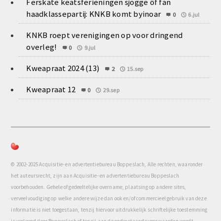
Ferskate keatsferieningen sjogge ôf fan
haadklassepartij: KNKB komt byinoar
0
6.jul
KNKB roept verenigingen op voor dringend
overleg!
0
9.jul
Kweapraat 2024 (13)
2
15.sep
Kweapraat 12
0
29.sep
© 2002-2025 Acquisitie- en advertentiebureau Boppeslach, Alle rechten, waaronder
het auteursrecht, zijn aan Acquisitie- en advertentiebureau Boppeslach
voorbehouden. Gehele of gedeeltelijke overname, plaatsing op andere sites,
verveelvoudiging op welke andere wijze dan ook en/of commercieel gebruik van deze
informatie is niet toegestaan, tenzij hiervoor uitdrukkelijk schriftelijke toestemming
is verleend door Boppeslach of tenzij aan de onderstaande voorwaarden wordt