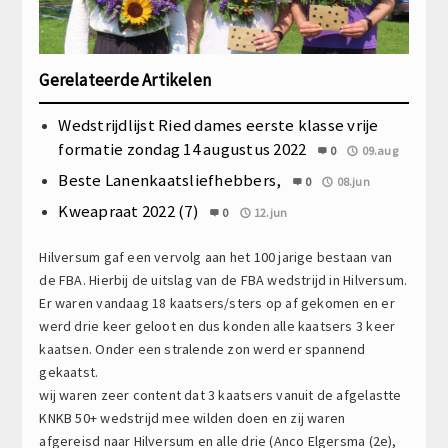
Gerelateerde Artikelen
Wedstrijdlijst Ried dames eerste klasse vrije
formatie zondag 14 augustus 2022
0
09.aug
Beste Lanenkaatsliefhebbers,
0
08.jun
Kweapraat 2022 (7)
0
12.jun
Hilversum gaf een vervolg aan het 100 jarige bestaan van
de FBA. Hierbij de uitslag van de FBA wedstrijd in Hilversum.
Er waren vandaag 18 kaatsers/sters op af gekomen en er
werd drie keer geloot en dus konden alle kaatsers 3 keer
kaatsen. Onder een stralende zon werd er spannend
gekaatst.
wij waren zeer content dat 3 kaatsers vanuit de afgelastte
KNKB 50+ wedstrijd mee wilden doen en zij waren
afgereisd naar Hilversum en alle drie (Anco Elgersma (2e),