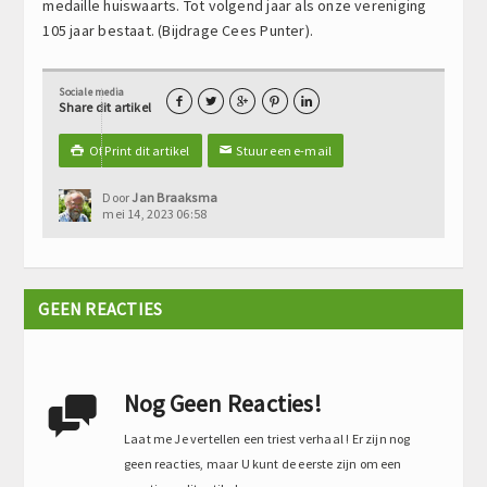
medaille huiswaarts. Tot volgend jaar als onze vereniging
105 jaar bestaat. (Bijdrage Cees Punter).
Sociale media





Share dit artikel
Of Print dit artikel
Stuur een e-mail

✉
Door
Jan Braaksma
mei 14, 2023 06:58
GEEN REACTIES
Nog Geen Reacties!

Laat me Je vertellen een triest verhaal ! Er zijn nog
geen reacties, maar U kunt de eerste zijn om een