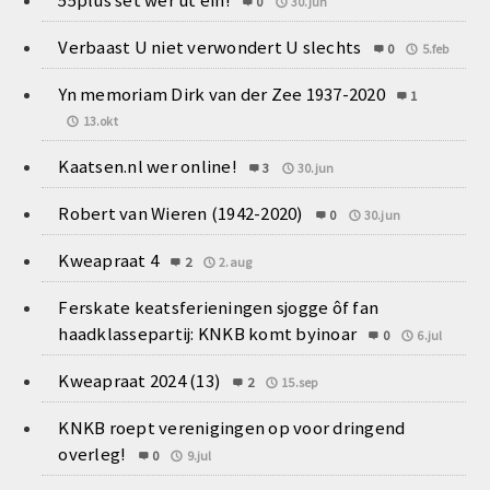
0
30.jun
Verbaast U niet verwondert U slechts
0
5.feb
Yn memoriam Dirk van der Zee 1937-2020
1
13.okt
Kaatsen.nl wer online!
3
30.jun
Robert van Wieren (1942-2020)
0
30.jun
Kweapraat 4
2
2.aug
Ferskate keatsferieningen sjogge ôf fan
haadklassepartij: KNKB komt byinoar
0
6.jul
Kweapraat 2024 (13)
2
15.sep
KNKB roept verenigingen op voor dringend
overleg!
0
9.jul