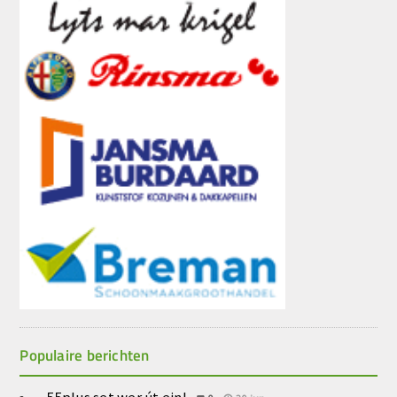
Populaire berichten
55plus set wer út ein!