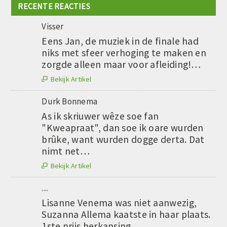
RECENTE REACTIES
Visser
Eens Jan, de muziek in de finale had
niks met sfeer verhoging te maken en
zorgde alleen maar voor afleiding!…
Bekijk Artikel

Durk Bonnema
As ik skriuwer wêze soe fan
"Kweapraat", dan soe ik oare wurden
brûke, want wurden dogge derta. Dat
nimt net…
Bekijk Artikel

....
Lisanne Venema was niet aanwezig,
Suzanna Allema kaatste in haar plaats.
1ste prijs herkansing