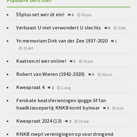
55plus set wer út ein!
0
30.jun
Verbaast U niet verwondert U slechts
0
5.feb
Yn memoriam Dirk van der Zee 1937-2020
1
13.okt
Kaatsen.nl wer online!
3
30.jun
Robert van Wieren (1942-2020)
0
30.jun
Kweapraat 4
2
2.aug
Ferskate keatsferieningen sjogge ôf fan
haadklassepartij: KNKB komt byinoar
0
6.jul
Kweapraat 2024 (13)
2
15.sep
KNKB roept verenigingen op voor dringend