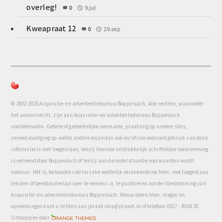
overleg!
0
9.jul
Kweapraat 12
0
29.sep
© 2002-2025 Acquisitie- en advertentiebureau Boppeslach, Alle rechten, waaronder
het auteursrecht, zijn aan Acquisitie- en advertentiebureau Boppeslach
voorbehouden. Gehele of gedeeltelijke overname, plaatsing op andere sites,
verveelvoudiging op welke andere wijze dan ook en/of commercieel gebruik van deze
informatie is niet toegestaan, tenzij hiervoor uitdrukkelijk schriftelijke toestemming
is verleend door Boppeslach of tenzij aan de onderstaande voorwaarden wordt
voldaan. Het is, behoudens de terzake wettelijk verankerde rechten, niet toegestaan
teksten of beeldmateriaal over te nemen c.q. te publiceren zonder toestemming van
Acquisitie- en advertentiebureau Boppeslach. Nieuwsberichten, vragen en
opmerkingen kunt u richten aan jbraaksma@planet.nl of telefoon 0517 - 39 68 20
com
Ontworpen door