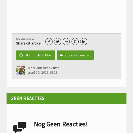
Sociale media





Share dit artikel
Of Print dit artikel
Stuur een e-mail

✉
Door
Jan Braaksma
april 30, 2023 18:22
GEEN REACTIES
Nog Geen Reacties!
