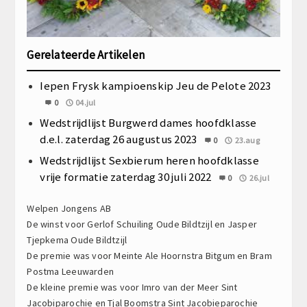
Gerelateerde Artikelen
Iepen Frysk kampioenskip Jeu de Pelote 2023
0
04.jul
Wedstrijdlijst Burgwerd dames hoofdklasse
d.e.l. zaterdag 26 augustus 2023
0
23.aug
Wedstrijdlijst Sexbierum heren hoofdklasse
vrije formatie zaterdag 30 juli 2022
0
26.jul
Welpen Jongens AB
De winst voor Gerlof Schuiling Oude Bildtzijl en Jasper
Tjepkema Oude Bildtzijl
De premie was voor Meinte Ale Hoornstra Bitgum en Bram
Postma Leeuwarden
De kleine premie was voor Imro van der Meer Sint
Jacobiparochie en Tjal Boomstra Sint Jacobieparochie