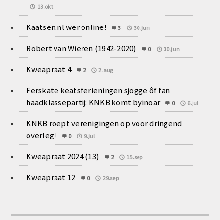
13.okt
Kaatsen.nl wer online!
3
30.jun
Robert van Wieren (1942-2020)
0
30.jun
Kweapraat 4
2
2.aug
Ferskate keatsferieningen sjogge ôf fan
haadklassepartij: KNKB komt byinoar
0
6.jul
KNKB roept verenigingen op voor dringend
overleg!
0
9.jul
Kweapraat 2024 (13)
2
15.sep
Kweapraat 12
0
29.sep