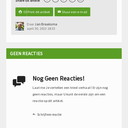
Share dit artikel
Of Print dit artikel
Stuur een e-mail

✉
Door
Jan Braaksma
april 30, 2023 18:33
GEEN REACTIES
Nog Geen Reacties!

Laat me Je vertellen een triest verhaal ! Er zijn nog
geen reacties, maar U kunt de eerste zijn om een
reactie op dit artikel.
Schrijf een reactie
