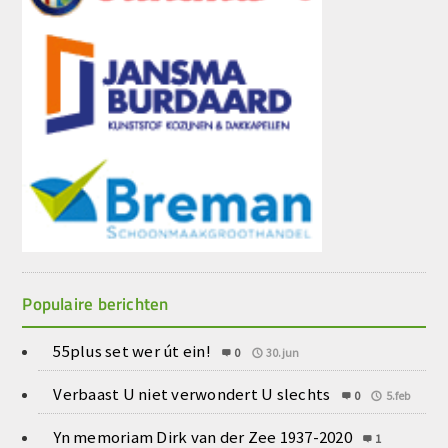
Populaire berichten
55plus set wer út ein!
0
30.jun
Verbaast U niet verwondert U slechts
0
5.feb
Yn memoriam Dirk van der Zee 1937-2020
1