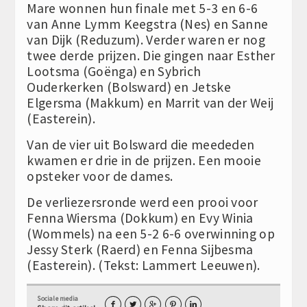
Mare wonnen hun finale met 5-3 en 6-6
van Anne Lymm Keegstra (Nes) en Sanne
van Dijk (Reduzum). Verder waren er nog
twee derde prijzen. Die gingen naar Esther
Lootsma (Goënga) en Sybrich
Ouderkerken (Bolsward) en Jetske
Elgersma (Makkum) en Marrit van der Weij
(Easterein).
Van de vier uit Bolsward die meededen
kwamen er drie in de prijzen. Een mooie
opsteker voor de dames.
De verliezersronde werd een prooi voor
Fenna Wiersma (Dokkum) en Evy Winia
(Wommels) na een 5-2 6-6 overwinning op
Jessy Sterk (Raerd) en Fenna Sijbesma
(Easterein). (Tekst: Lammert Leeuwen).
Sociale media




