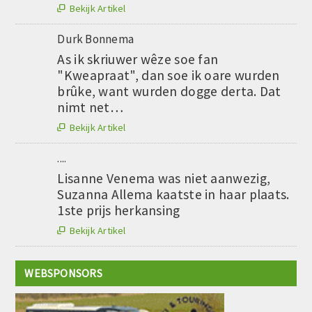
Bekijk Artikel

Durk Bonnema
As ik skriuwer wêze soe fan
"Kweapraat", dan soe ik oare wurden
brûke, want wurden dogge derta. Dat
nimt net…
Bekijk Artikel

....
Lisanne Venema was niet aanwezig,
Suzanna Allema kaatste in haar plaats.
1ste prijs herkansing
Bekijk Artikel

WEBSPONSORS