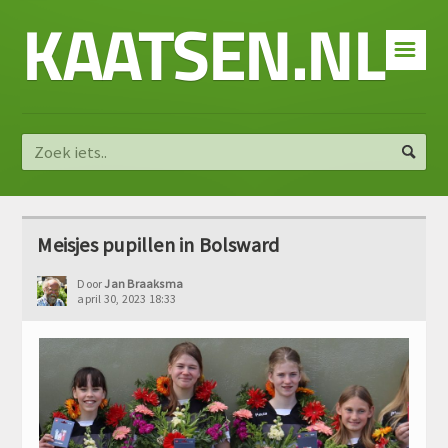
KAATSEN.NL
☰
Meisjes pupillen in Bolsward
Door
Jan Braaksma
april 30, 2023 18:33