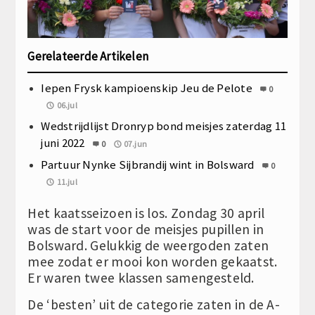
Gerelateerde Artikelen
Iepen Frysk kampioenskip Jeu de Pelote
0
06.jul
Wedstrijdlijst Dronryp bond meisjes zaterdag 11
juni 2022
0
07.jun
Partuur Nynke Sijbrandij wint in Bolsward
0
11.jul
Het kaatsseizoen is los. Zondag 30 april
was de start voor de meisjes pupillen in
Bolsward. Gelukkig de weergoden zaten
mee zodat er mooi kon worden gekaatst.
Er waren twee klassen samengesteld.
De ‘besten’ uit de categorie zaten in de A-