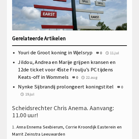
Gerelateerde Artikelen
Youri de Groot koning in Wjelsryp
0
11.jul
Jildou, Andrea en Marije grijpen kransen en
12de ticket voor 45ste Froulju’s PC tijdens
Keats-off in Wommels
0
22.aug
Nynke Sijbrandij prolongeert koningstitel
0
19.jul
Scheidsrechter Chris Anema. Aanvang:
11.00 uur!
1.
Anna Ennema
Sexbierum,
Corrie Kroondijk
Easterein en
Marrit Zeinstra
Leeuwarden