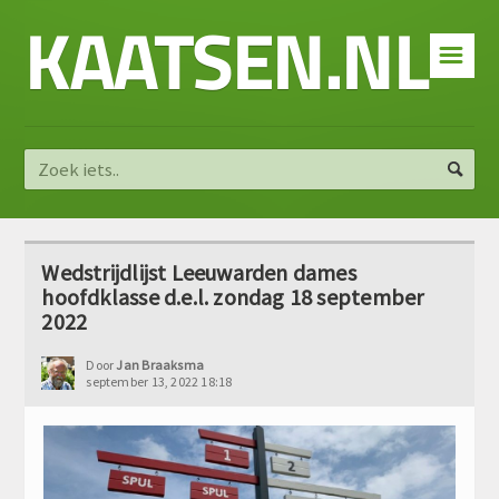
KAATSEN.NL
☰
Wedstrijdlijst Leeuwarden dames
hoofdklasse d.e.l. zondag 18 september
2022
Door
Jan Braaksma
september 13, 2022 18:18