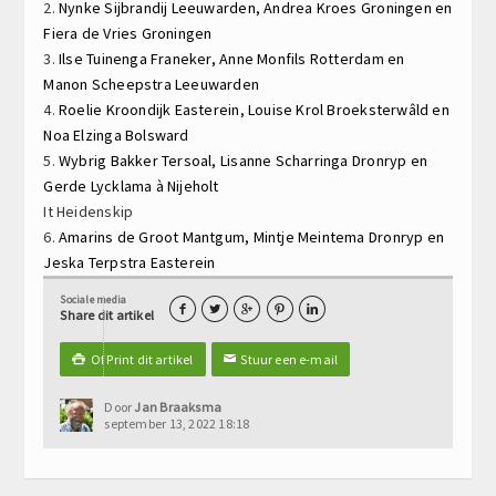
2.
Nynke Sijbrandij
Leeuwarden,
Andrea Kroes
Groningen en
Fiera de Vries
Groningen
3.
Ilse Tuinenga
Franeker,
Anne Monfils
Rotterdam en
Manon Scheepstra
Leeuwarden
4.
Roelie Kroondijk
Easterein,
Louise Krol
Broeksterwâld en
Noa Elzinga
Bolsward
5.
Wybrig Bakker
Tersoal,
Lisanne Scharringa
Dronryp en
Gerde Lycklama à Nijeholt
It Heidenskip
6.
Amarins de Groot
Mantgum,
Mintje Meintema
Dronryp en
Jeska Terpstra
Easterein
Sociale media





Share dit artikel
Of Print dit artikel
Stuur een e-mail

✉
Door
Jan Braaksma
september 13, 2022 18:18