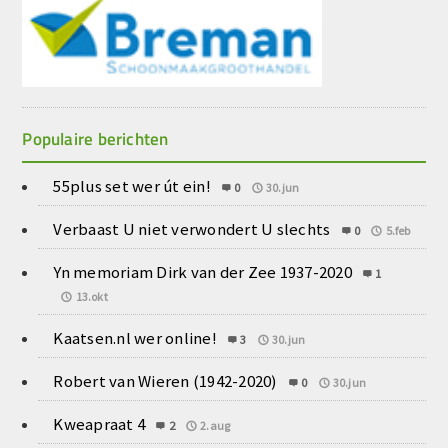
Populaire berichten
55plus set wer út ein!
0
30.jun
Verbaast U niet verwondert U slechts
0
5.feb
Yn memoriam Dirk van der Zee 1937-2020
1
13.okt
Kaatsen.nl wer online!
3
30.jun
Robert van Wieren (1942-2020)
0
30.jun
Kweapraat 4
2
2.aug