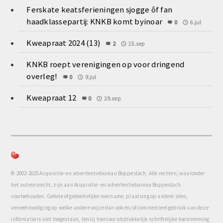
Ferskate keatsferieningen sjogge ôf fan
haadklassepartij: KNKB komt byinoar
0
6.jul
Kweapraat 2024 (13)
2
15.sep
KNKB roept verenigingen op voor dringend
overleg!
0
9.jul
Kweapraat 12
0
29.sep
© 2002-2025 Acquisitie- en advertentiebureau Boppeslach, Alle rechten, waaronder
het auteursrecht, zijn aan Acquisitie- en advertentiebureau Boppeslach
voorbehouden. Gehele of gedeeltelijke overname, plaatsing op andere sites,
verveelvoudiging op welke andere wijze dan ook en/of commercieel gebruik van deze
informatie is niet toegestaan, tenzij hiervoor uitdrukkelijk schriftelijke toestemming