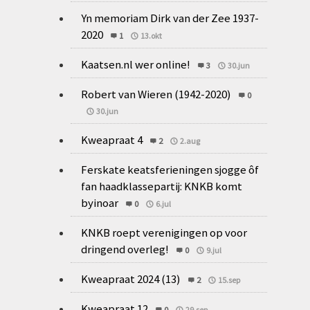
Yn memoriam Dirk van der Zee 1937-
2020
1
13.okt
Kaatsen.nl wer online!
3
30.jun
Robert van Wieren (1942-2020)
0
30.jun
Kweapraat 4
2
2.aug
Ferskate keatsferieningen sjogge ôf
fan haadklassepartij: KNKB komt
byinoar
0
6.jul
KNKB roept verenigingen op voor
dringend overleg!
0
9.jul
Kweapraat 2024 (13)
2
15.sep
Kweapraat 12
0
29.sep