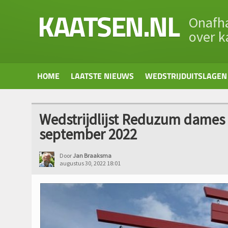
KAATSEN.NL
Onafha
over k
HOME
LAATSTE NIEUWS
WEDSTRIJDUITSLAGEN
Wedstrijdlijst Reduzum dames e
september 2022
Door
Jan Braaksma
augustus 30, 2022 18:01