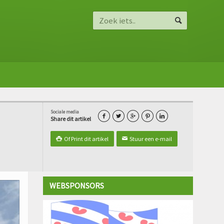
Sociale media





Share dit artikel
Of Print dit artikel
Stuur een e-mail

✉
WEBSPONSORS