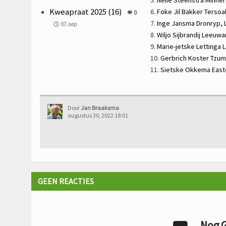
Kweapraat 2025 (16)
6.
Foke Jil Bakker
Tersoa
0
7.
Inge Jansma
Dronryp,
07.sep
8.
Wiljo Sijbrandij
Leeuwa
9.
Marie-jetske Lettinga
L
10.
Gerbrich Koster
Tzum
11.
Sietske Okkema
East
Door
Jan Braaksma
augustus 30, 2022 18:01
GEEN REACTIES
Nog G