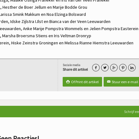
l,
Hesther de Boer
Jellum en
Marije Bodde
Grou
Larissa Smink
Makkum en
Noa Elzinga
Bolsward
rden,
Idske Zijlstra
IJlst en
Bianca van der Veen
Leeuwarden
eeuwarden,
Anke Marije Pompstra
Wommels en
Jelien Pompstra
Easterein
,
Marsha Broersma
Stiens en
Iris Veltman
Dronryp
erein,
Hiske Zeinstra
Groningen en
Melissa Rianne Hiemstra
Leeuwarden
Sociale media





Share dit artikel
Of Print dit artikel
Stuur een e-mail

✉
Schrijf ee
een Reacties!