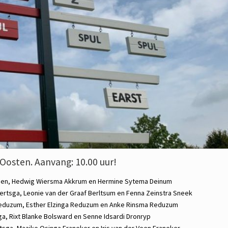
 Oosten. Aanvang: 10.00 uur!
gen,
Hedwig Wiersma
Akkrum en
Hermine Sytema
Deinum
ertsga,
Leonie van der Graaf
Berltsum en
Fenna Zeinstra
Sneek
eduzum,
Esther Elzinga
Reduzum en
Anke Rinsma
Reduzum
ga,
Rixt Blanke
Bolsward en
Senne Idsardi
Dronryp
tsga,
Maaike Osinga
Franeker en
Iris van der Veen
Franeker