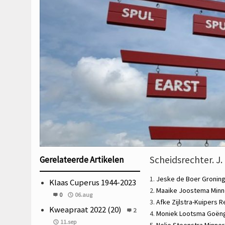
Scheidsrechter. J.
Gerelateerde Artikelen
1.
Jeske de Boer
Gronin
Klaas Cuperus 1944-2023
2.
Maaike Joostema
Minn
0
06.aug
3.
Afke Zijlstra-Kuipers
R
Kweapraat 2022 (20)
2
4.
Moniek Lootsma
Goën
11.sep
5.
Nelie Steenstra
Minner