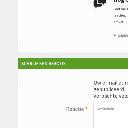

Laat me Je
reacties, 
artikel.
Schrijf 

SCHRIJF EEN REACTIE
Uw e-mail adre
gepubliceerd.
Verplichte vel
Reactie
*