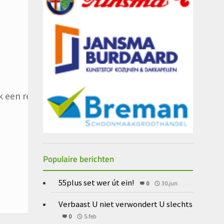
 een reactie plaats.
Populaire berichten
55plus set wer út ein!
0
30.jun
Verbaast U niet verwondert U slechts
0
5.feb