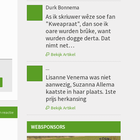
Durk Bonnema
As ik skriuwer wêze soe fan
"Kweapraat", dan soe ik
oare wurden brûke, want
wurden dogge derta. Dat
nimt net…
Bekijk Artikel

....
Lisanne Venema was niet
aanwezig, Suzanna Allema
kaatste in haar plaats. 1ste
prijs herkansing
Bekijk Artikel

n reactie
WEBSPONSORS