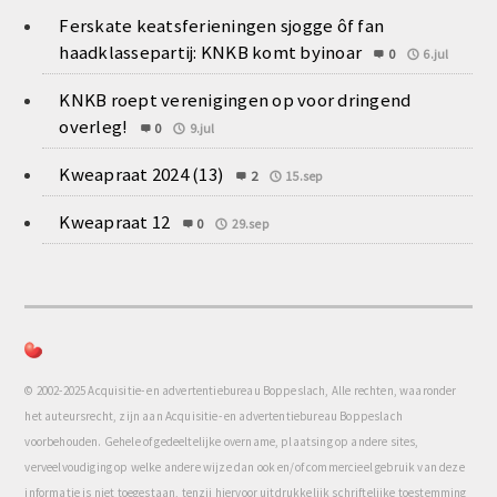
Ferskate keatsferieningen sjogge ôf fan
haadklassepartij: KNKB komt byinoar
0
6.jul
KNKB roept verenigingen op voor dringend
overleg!
0
9.jul
Kweapraat 2024 (13)
2
15.sep
Kweapraat 12
0
29.sep
© 2002-2025 Acquisitie- en advertentiebureau Boppeslach, Alle rechten, waaronder
het auteursrecht, zijn aan Acquisitie- en advertentiebureau Boppeslach
voorbehouden. Gehele of gedeeltelijke overname, plaatsing op andere sites,
verveelvoudiging op welke andere wijze dan ook en/of commercieel gebruik van deze
informatie is niet toegestaan, tenzij hiervoor uitdrukkelijk schriftelijke toestemming