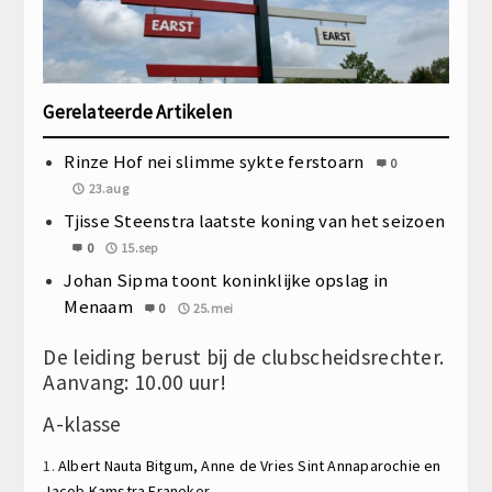
Gerelateerde Artikelen
Rinze Hof nei slimme sykte ferstoarn
0
23.aug
Tjisse Steenstra laatste koning van het seizoen
0
15.sep
Johan Sipma toont koninklijke opslag in
Menaam
0
25.mei
De leiding berust bij de clubscheidsrechter.
Aanvang: 10.00 uur!
A-klasse
1.
Albert Nauta
Bitgum,
Anne de Vries
Sint Annaparochie en
Jacob Kamstra
Franeker