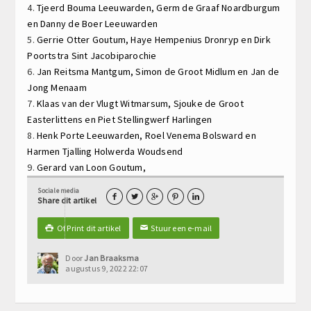
4.
Tjeerd Bouma
Leeuwarden,
Germ de Graaf
Noardburgum
en
Danny de Boer
Leeuwarden
5.
Gerrie Otter
Goutum,
Haye Hempenius
Dronryp en
Dirk
Poortstra
Sint Jacobiparochie
6.
Jan Reitsma
Mantgum,
Simon de Groot
Midlum en
Jan de
Jong
Menaam
7.
Klaas van der Vlugt
Witmarsum,
Sjouke de Groot
Easterlittens en
Piet Stellingwerf
Harlingen
8.
Henk Porte
Leeuwarden,
Roel Venema
Bolsward en
Harmen Tjalling Holwerda
Woudsend
9.
Gerard van Loon
Goutum,
Sociale media





Share dit artikel
Of Print dit artikel
Stuur een e-mail

✉
Door
Jan Braaksma
augustus 9, 2022 22:07