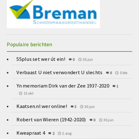
Populaire berichten
55plus set wer út ein!
0
30.jun
Verbaast U niet verwondert U slechts
0
5.feb
Yn memoriam Dirk van der Zee 1937-2020
1
13.okt
Kaatsen.nl wer online!
3
30.jun
Robert van Wieren (1942-2020)
0
30.jun
Kweapraat 4
2
2.aug