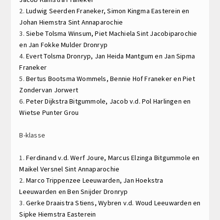
2.
Ludwig Seerden
Franeker,
Simon Kingma
Easterein en
Johan Hiemstra
Sint Annaparochie
3.
Siebe Tolsma
Winsum,
Piet Machiela
Sint Jacobiparochie
en
Jan Fokke Mulder
Dronryp
4.
Evert Tolsma
Dronryp,
Jan Heida
Mantgum en
Jan Sipma
Franeker
5.
Bertus Bootsma
Wommels,
Bennie Hof
Franeker en
Piet
Zondervan
Jorwert
6.
Peter Dijkstra
Bitgummole,
Jacob v.d. Pol
Harlingen en
Wietse Punter
Grou
B-klasse
1.
Ferdinand v.d. Werf
Joure,
Marcus Elzinga
Bitgummole en
Maikel Versnel
Sint Annaparochie
2.
Marco Trippenzee
Leeuwarden,
Jan Hoekstra
Leeuwarden en
Ben Snijder
Dronryp
3.
Gerke Draaistra
Stiens,
Wybren v.d. Woud
Leeuwarden en
Sipke Hiemstra
Easterein