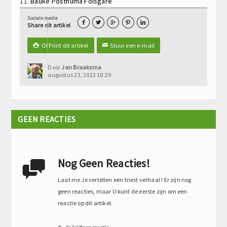
11.
Bauke Posthuma
Folsgare
Sociale media





Share dit artikel
Of Print dit artikel
Stuur een e-mail

✉
Door
Jan Braaksma
augustus 23, 2022 18:29
GEEN REACTIES
Nog Geen Reacties!

Laat me Je vertellen een triest verhaal ! Er zijn nog
geen reacties, maar U kunt de eerste zijn om een
reactie op dit artikel.