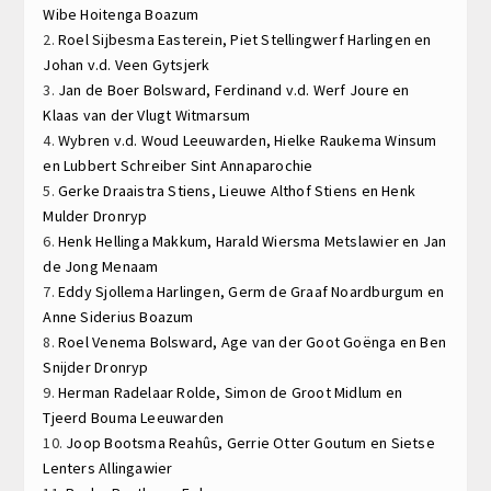
Wibe Hoitenga
Boazum
2.
Roel Sijbesma
Easterein,
Piet Stellingwerf
Harlingen en
Johan v.d. Veen
Gytsjerk
3.
Jan de Boer
Bolsward,
Ferdinand v.d. Werf
Joure en
Klaas van der Vlugt
Witmarsum
4.
Wybren v.d. Woud
Leeuwarden,
Hielke Raukema
Winsum
en
Lubbert Schreiber
Sint Annaparochie
5.
Gerke Draaistra
Stiens,
Lieuwe Althof
Stiens en
Henk
Mulder
Dronryp
6.
Henk Hellinga
Makkum,
Harald Wiersma
Metslawier en
Jan
de Jong
Menaam
7.
Eddy Sjollema
Harlingen,
Germ de Graaf
Noardburgum en
Anne Siderius
Boazum
8.
Roel Venema
Bolsward,
Age van der Goot
Goënga en
Ben
Snijder
Dronryp
9.
Herman Radelaar
Rolde,
Simon de Groot
Midlum en
Tjeerd Bouma
Leeuwarden
10.
Joop Bootsma
Reahûs,
Gerrie Otter
Goutum en
Sietse
Lenters
Allingawier