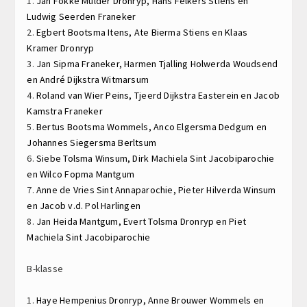
1.
Jan Fokke Mulder
Dronryp,
Hans Felkers
Stiens en
Ludwig Seerden
Franeker
2.
Egbert Bootsma
Itens,
Ate Bierma
Stiens en
Klaas
Kramer
Dronryp
3.
Jan Sipma
Franeker,
Harmen Tjalling Holwerda
Woudsend
en
André Dijkstra
Witmarsum
4.
Roland van Wier
Peins,
Tjeerd Dijkstra
Easterein en
Jacob
Kamstra
Franeker
5.
Bertus Bootsma
Wommels,
Anco Elgersma
Dedgum en
Johannes Siegersma
Berltsum
6.
Siebe Tolsma
Winsum,
Dirk Machiela
Sint Jacobiparochie
en
Wilco Fopma
Mantgum
7.
Anne de Vries
Sint Annaparochie,
Pieter Hilverda
Winsum
en
Jacob v.d. Pol
Harlingen
8.
Jan Heida
Mantgum,
Evert Tolsma
Dronryp en
Piet
Machiela
Sint Jacobiparochie
B-klasse
1.
Haye Hempenius
Dronryp,
Anne Brouwer
Wommels en