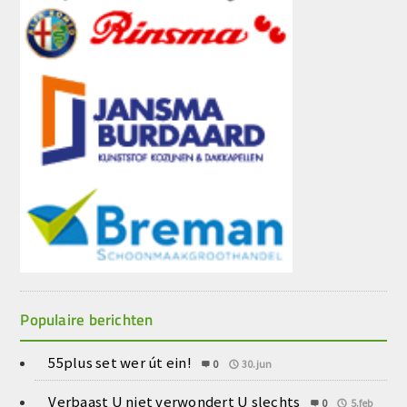
Populaire berichten
55plus set wer út ein!
0
30.jun
Verbaast U niet verwondert U slechts
0
5.feb