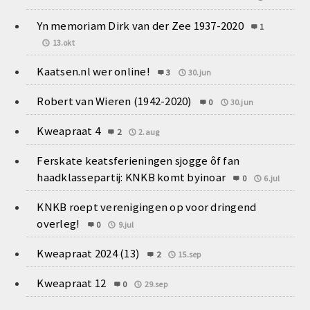
Yn memoriam Dirk van der Zee 1937-2020
1
13.okt
Kaatsen.nl wer online!
3
30.jun
Robert van Wieren (1942-2020)
0
30.jun
Kweapraat 4
2
2.aug
Ferskate keatsferieningen sjogge ôf fan
haadklassepartij: KNKB komt byinoar
0
6.jul
KNKB roept verenigingen op voor dringend
overleg!
0
9.jul
Kweapraat 2024 (13)
2
15.sep
Kweapraat 12
0
29.sep