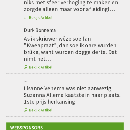
niks met sfeer verhoging te maken en
zorgde alleen maar voor afleiding!…
Bekijk Artikel

Durk Bonnema
As ik skriuwer wêze soe fan
"Kweapraat", dan soe ik oare wurden
brûke, want wurden dogge derta. Dat
nimt net…
Bekijk Artikel

....
Lisanne Venema was niet aanwezig,
Suzanna Allema kaatste in haar plaats.
1ste prijs herkansing
Bekijk Artikel

WEBSPONSORS