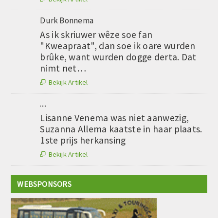
Durk Bonnema
As ik skriuwer wêze soe fan
"Kweapraat", dan soe ik oare wurden
brûke, want wurden dogge derta. Dat
nimt net…
Bekijk Artikel

....
Lisanne Venema was niet aanwezig,
Suzanna Allema kaatste in haar plaats.
1ste prijs herkansing
Bekijk Artikel

WEBSPONSORS