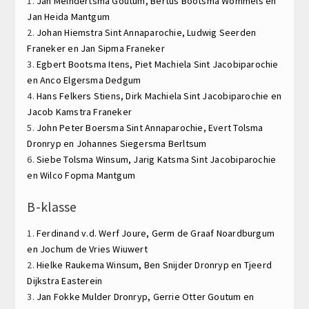
1.
Jan Meindertsma
Goutum,
Bertus Bootsma
Wommels en
Jan Heida
Mantgum
2.
Johan Hiemstra
Sint Annaparochie,
Ludwig Seerden
Franeker en
Jan Sipma
Franeker
3.
Egbert Bootsma
Itens,
Piet Machiela
Sint Jacobiparochie
en
Anco Elgersma
Dedgum
4.
Hans Felkers
Stiens,
Dirk Machiela
Sint Jacobiparochie en
Jacob Kamstra
Franeker
5.
John Peter Boersma
Sint Annaparochie,
Evert Tolsma
Dronryp en
Johannes Siegersma
Berltsum
6.
Siebe Tolsma
Winsum,
Jarig Katsma
Sint Jacobiparochie
en
Wilco Fopma
Mantgum
B-klasse
1.
Ferdinand v.d. Werf
Joure,
Germ de Graaf
Noardburgum
en
Jochum de Vries
Wiuwert
2.
Hielke Raukema
Winsum,
Ben Snijder
Dronryp en
Tjeerd
Dijkstra
Easterein
3.
Jan Fokke Mulder
Dronryp,
Gerrie Otter
Goutum en