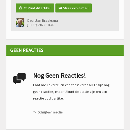
Of Print dit artikel
Stuur een e-mail

✉
Door
Jan Braaksma
juli 19, 2022 18:46
GEEN REACTIES
Nog Geen Reacties!

Laat me Je vertellen een triest verhaal ! Er zijn nog
geen reacties, maar U kunt de eerste zijn om een
reactie op dit artikel.
Schrijf een reactie
