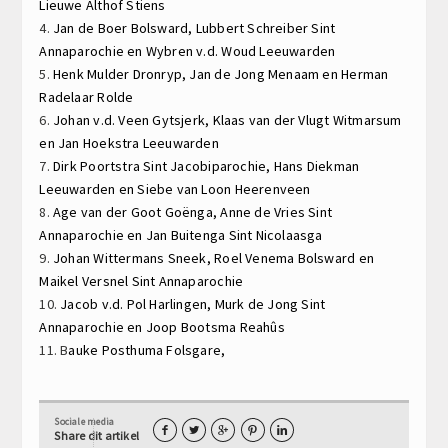
Lieuwe Althof
Stiens
4.
Jan de Boer
Bolsward,
Lubbert Schreiber
Sint
Annaparochie en
Wybren v.d. Woud
Leeuwarden
5.
Henk Mulder
Dronryp,
Jan de Jong
Menaam en
Herman
Radelaar
Rolde
6.
Johan v.d. Veen
Gytsjerk,
Klaas van der Vlugt
Witmarsum
en
Jan Hoekstra
Leeuwarden
7.
Dirk Poortstra
Sint Jacobiparochie,
Hans Diekman
Leeuwarden en
Siebe van Loon
Heerenveen
8.
Age van der Goot
Goënga,
Anne de Vries
Sint
Annaparochie en
Jan Buitenga
Sint Nicolaasga
9.
Johan Wittermans
Sneek,
Roel Venema
Bolsward en
Maikel Versnel
Sint Annaparochie
10.
Jacob v.d. Pol
Harlingen,
Murk de Jong
Sint
Annaparochie en
Joop Bootsma
Reahûs
11. B
auke Posthuma
Folsgare,
Sociale media





Share dit artikel