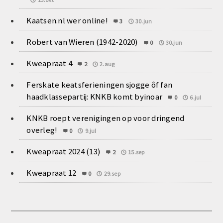
Kaatsen.nl wer online!
3
30.jun
Robert van Wieren (1942-2020)
0
30.jun
Kweapraat 4
2
2.aug
Ferskate keatsferieningen sjogge ôf fan
haadklassepartij: KNKB komt byinoar
0
6.jul
KNKB roept verenigingen op voor dringend
overleg!
0
9.jul
Kweapraat 2024 (13)
2
15.sep
Kweapraat 12
0
29.sep