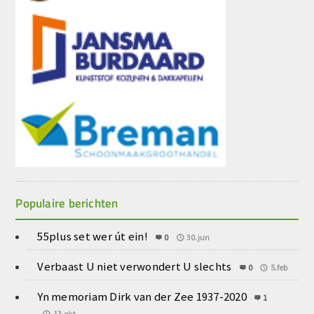
Populaire berichten
55plus set wer út ein!
0
30.jun
Verbaast U niet verwondert U slechts
0
5.feb
Yn memoriam Dirk van der Zee 1937-2020
1
13.okt