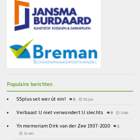
Populaire berichten
55plus set wer út ein!
0
30.jun
Verbaast U niet verwondert U slechts
0
5.feb
Yn memoriam Dirk van der Zee 1937-2020
1
13.okt