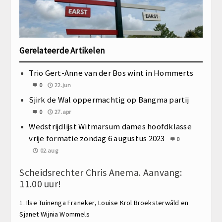
Gerelateerde Artikelen
Trio Gert-Anne van der Bos wint in Hommerts
0
22.jun
Sjirk de Wal oppermachtig op Bangma partij
0
27.apr
Wedstrijdlijst Witmarsum dames hoofdklasse
vrije formatie zondag 6 augustus 2023
0
02.aug
Scheidsrechter Chris Anema. Aanvang:
11.00 uur!
1.
Ilse Tuinenga
Franeker,
Louise Krol
Broeksterwâld en
Sjanet Wijnia
Wommels