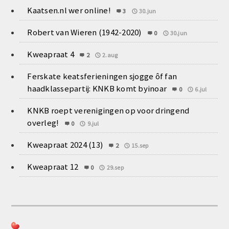
Kaatsen.nl wer online!
3
30.jun
Robert van Wieren (1942-2020)
0
30.jun
Kweapraat 4
2
2.aug
Ferskate keatsferieningen sjogge ôf fan
haadklassepartij: KNKB komt byinoar
0
6.jul
KNKB roept verenigingen op voor dringend
overleg!
0
9.jul
Kweapraat 2024 (13)
2
15.sep
Kweapraat 12
0
29.sep