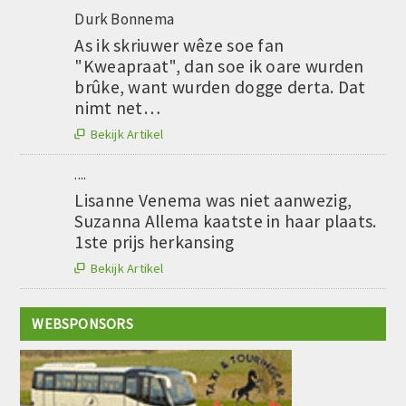
Durk Bonnema
As ik skriuwer wêze soe fan
"Kweapraat", dan soe ik oare wurden
brûke, want wurden dogge derta. Dat
nimt net…
Bekijk Artikel

....
Lisanne Venema was niet aanwezig,
Suzanna Allema kaatste in haar plaats.
1ste prijs herkansing
Bekijk Artikel

WEBSPONSORS