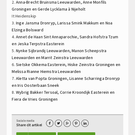
2.
Anna-Brecht Bruinsma
Leeuwarden,
Anne Monfils
Groningen en
Gerde Lycklama à Nijeholt
It Heidenskip
3.
Inge Jansma
Dronryp,
Larissa Smink
Makkum en
Noa
Elzinga
Bolsward
4.
Annet de Haan
Sint Annaparochie,
Sandra Hofstra
Tzum
en
Jeska Terpstra
Easterein
5.
Nynke Sijbrandij
Leeuwarden,
Manon Scheepstra
Leeuwarden en
Marrit Zeinstra
Leeuwarden
6.
Sietske Okkema
Easterein,
Hiske Zeinstra
Groningen en
Melissa Rianne Hiemstra
Leeuwarden
7.
Aletta van Popta
Groningen,
Lisanne Scharringa
Dronryp
en
Iris Oosterbaan
Sneek
8.
Wybrig Bakker
Tersoal,
Corrie Kroondijk
Easterein en
Fiera de Vries
Groningen
Sociale media





Share dit artikel