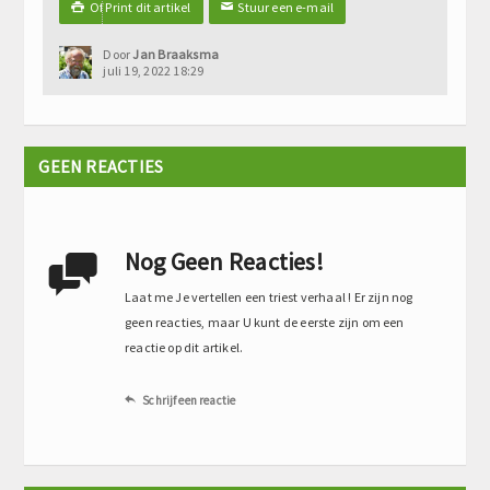
Of Print dit artikel
Stuur een e-mail

✉
Door
Jan Braaksma
juli 19, 2022 18:29
GEEN REACTIES
Nog Geen Reacties!

Laat me Je vertellen een triest verhaal ! Er zijn nog
geen reacties, maar U kunt de eerste zijn om een
reactie op dit artikel.
Schrijf een reactie
