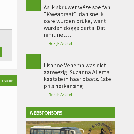
As ik skriuwer wêze soe fan
"Kweapraat", dan soe ik
oare wurden brûke, want
wurden dogge derta. Dat
nimt net…
Bekijk Artikel

....
Lisanne Venema was niet
aanwezig, Suzanna Allema
kaatste in haar plaats. 1ste
n reactie
prijs herkansing
Bekijk Artikel

WEBSPONSORS