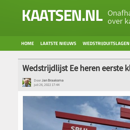
KAATSEN.NL
Onafha
over k
HOME
LAATSTE NIEUWS
WEDSTRIJDUITSLAGEN
Wedstrijdlijst Ee heren eerste k
Door
Jan Braaksma
juli 26, 2022 17:44