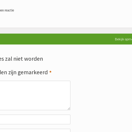
een reactie
Bekijk opm
s zal niet worden
den zijn gemarkeerd
*