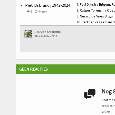
7.
Paul Dijkstra
Bitgum,
R
Piet IJsbrandij 1942-2024
8.
Rutger Torensma
Oost
0
04.nov
9.
Gerard de Vries
Bitgu
10.
Redmer Zaagemans
Door
Jan Braaksma
juli 26, 2022 17:44
GEEN REACTIES
Nog G

Laat me Je
reacties, 
artikel.