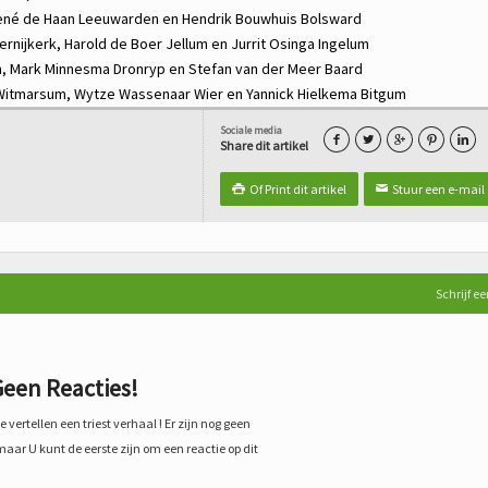
ené de Haan
Leeuwarden en
Hendrik Bouwhuis
Bolsward
ernijkerk,
Harold de Boer
Jellum en
Jurrit Osinga
Ingelum
m,
Mark Minnesma
Dronryp en
Stefan van der Meer
Baard
Witmarsum,
Wytze Wassenaar
Wier en
Yannick Hielkema
Bitgum
Sociale media





Share dit artikel
Of Print dit artikel
Stuur een e-mail

✉
Schrijf ee
een Reacties!
 vertellen een triest verhaal ! Er zijn nog geen
maar U kunt de eerste zijn om een reactie op dit