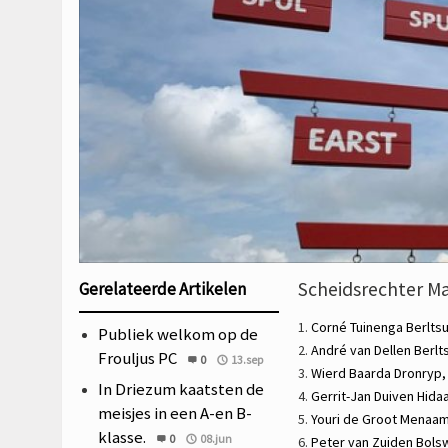
Scheidsrechter Ma
Gerelateerde Artikelen
1.
Corné Tuinenga
Berlts
Publiek welkom op de
2.
André van Dellen
Berlt
Frouljus PC
0
13.sep
3.
Wierd Baarda
Dronryp
In Driezum kaatsten de
4.
Gerrit-Jan Duiven
Hida
meisjes in een A-en B-
5.
Youri de Groot
Menaa
klasse.
0
08.jun
6.
Peter van Zuiden
Bols