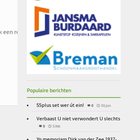
 een reactie plaats.
Populaire berichten
55plus set wer út ein!
0
30.jun
Verbaast U niet verwondert U slechts
0
5.feb
Yn memoriam Dirk van der Zee 1937-