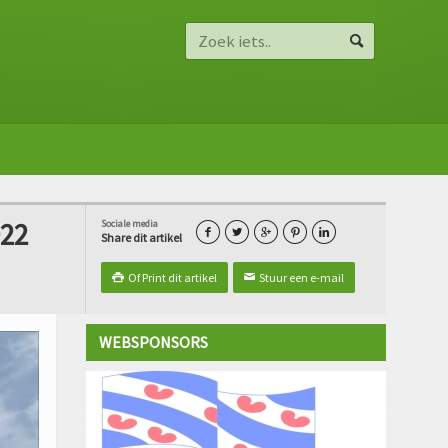
022
Sociale media





Share dit artikel
Of Print dit artikel
Stuur een e-mail

✉
WEBSPONSORS