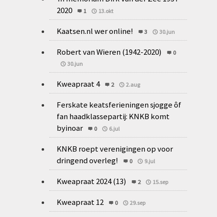
2020
1
13.okt
Kaatsen.nl wer online!
3
30.jun
Robert van Wieren (1942-2020)
0
30.jun
Kweapraat 4
2
2.aug
Ferskate keatsferieningen sjogge ôf
fan haadklassepartij: KNKB komt
byinoar
0
6.jul
KNKB roept verenigingen op voor
dringend overleg!
0
9.jul
Kweapraat 2024 (13)
2
15.sep
Kweapraat 12
0
29.sep