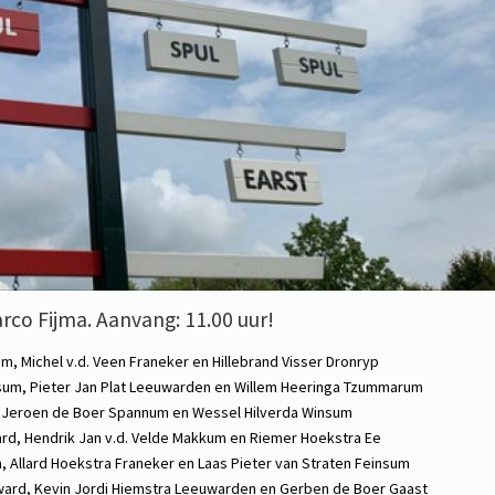
rco Fijma. Aanvang: 11.00 uur!
um,
Michel v.d. Veen
Franeker en
Hillebrand Visser
Dronryp
sum,
Pieter Jan Plat
Leeuwarden en
Willem Heeringa
Tzummarum
,
Jeroen de Boer
Spannum en
Wessel Hilverda
Winsum
ard,
Hendrik Jan v.d. Velde
Makkum en
Riemer Hoekstra
Ee
m,
Allard Hoekstra
Franeker en
Laas Pieter van Straten
Feinsum
ward,
Kevin Jordi Hiemstra
Leeuwarden en
Gerben de Boer
Gaast