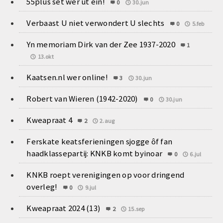
55plus set wer út ein!
0
30.jun
Verbaast U niet verwondert U slechts
0
5.feb
Yn memoriam Dirk van der Zee 1937-2020
1
13.okt
Kaatsen.nl wer online!
3
30.jun
Robert van Wieren (1942-2020)
0
30.jun
Kweapraat 4
2
2.aug
Ferskate keatsferieningen sjogge ôf fan
haadklassepartij: KNKB komt byinoar
0
6.jul
KNKB roept verenigingen op voor dringend
overleg!
0
9.jul
Kweapraat 2024 (13)
2
15.sep