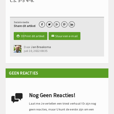
c.s. 5-5 4-6.
Sociale media





Share dit artikel
Of Print dit artikel
Stuur een e-mail

✉
Door
Jan Braaksma
juli 10, 2022 08:35
GEEN REACTIES
Nog Geen Reacties!

Laat me Je vertellen een triest verhaal ! Er zijn nog
geen reacties, maar U kunt de eerste zijn om een