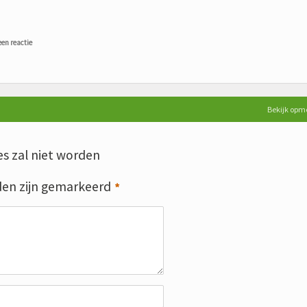
een reactie
Bekijk opm
s zal niet worden
den zijn gemarkeerd
*