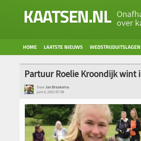
KAATSEN.NL
Onafha
over k
HOME
LAATSTE NIEUWS
WEDSTRIJDUITSLAGEN
Partuur Roelie Kroondijk wint 
Door
Jan Braaksma
juni 6, 2022 07:58