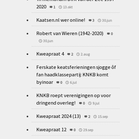
2020
1
13.okt
Kaatsen.nl wer online!
3
30.jun
Robert van Wieren (1942-2020)
0
30.jun
Kweapraat 4
2
2.aug
Ferskate keatsferieningen sjogge ôf
fan haadklassepartij: KNKB komt
byinoar
0
6.jul
KNKB roept verenigingen op voor
dringend overleg!
0
9.jul
Kweapraat 2024 (13)
2
15.sep
Kweapraat 12
0
29.sep