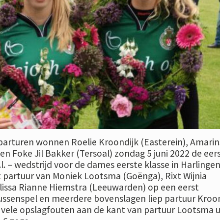
7 parturen wonnen Roelie Kroondijk (Easterein), Amarin
n Foke Jil Bakker (Tersoal) zondag 5 juni 2022 de eer
e.l. – wedstrijd voor de dames eerste klasse in Harlingen
et partuur van Moniek Lootsma (Goënga), Rixt Wijnia
issa Rianne Hiemstra (Leeuwarden) op een eerst
ussenspel en meerdere bovenslagen liep partuur Kroon
vele opslagfouten aan de kant van partuur Lootsma u