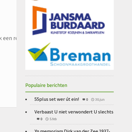
 een reactie plaats.
Populaire berichten
55plus set wer út ein!
0
30.jun
Verbaast U niet verwondert U slechts
0
5.feb
Yn memoriam Dirk van der Zee 1937-