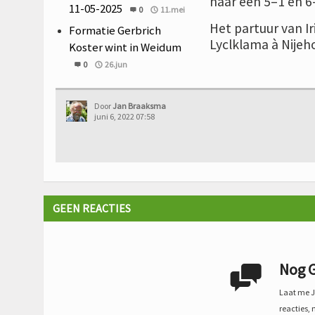
naar een 5–1 en 6
11-05-2025
0
11.mei
Het partuur van I
Formatie Gerbrich
Lyclklama à Nijeho
Koster wint in Weidum
0
26.jun
Door
Jan Braaksma
juni 6, 2022 07:58
GEEN REACTIES
Nog G

Laat me Je
reacties, 