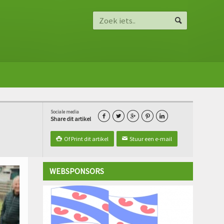
Sociale media





Share dit artikel
Of Print dit artikel
Stuur een e-mail

✉
WEBSPONSORS