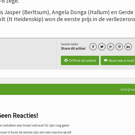
–6 zege.
ris Jasper (Berltsum), Angela Donga (Hallum) en Gerde
lt (It Heidenskip) won de eerste prijs in de verliezersr
Sociale media





Share dit artikel
Of Print dit artikel
Stuur een e-mail

✉
Schrijf ee
een Reacties!
 vertellen een triest verhaal ! Er zijn nog geen
maar U kunt de eerste zijn om een reactie op dit