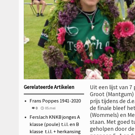
Uit een lijst van 
Gerelateerde Artikelen
Groot (Mantgum) e
Frans Poppes 1941-2020
prijs tijdens de d.
de finale bleef h
0
05.mei
(Wommels) en Mel
Ferslach KNKB jonges A
staan. Met goed t
klasse (poule) t.i.l. en B
geholpen door de 
klasse t.i.l. + herkansing