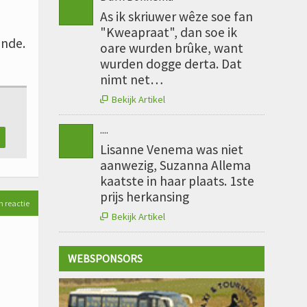
As ik skriuwer wêze soe fan
"Kweapraat", dan soe ik
onde.
oare wurden brûke, want
wurden dogge derta. Dat
nimt net…
Bekijk Artikel

....
Lisanne Venema was niet
aanwezig, Suzanna Allema
kaatste in haar plaats. 1ste
prijs herkansing
n reactie
Bekijk Artikel

WEBSPONSORS