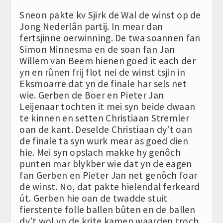
Sneon pakte kv Sjirk de Wal de winst op de
Jong Nederlân partij. In mear dan
fertsjinne oerwinning. De twa soannen fan
Simon Minnesma en de soan fan Jan
Willem van Beem hienen goed it each der
yn en rûnen frij flot nei de winst tsjin in
Eksmoarre dat yn de finale har sels net
wie. Gerben de Boer en Pieter Jan
Leijenaar tochten it mei syn beide dwaan
te kinnen en setten Christiaan Stremler
oan de kant. Deselde Christiaan dy’t oan
de finale ta syn wurk mear as goed dien
hie. Mei syn opslach makke hy genôch
punten mar blykber wie dat yn de eagen
fan Gerben en Pieter Jan net genôch foar
de winst. No, dat pakte hielendal ferkeard
út. Gerben hie oan de twadde stuit
fierstente folle ballen bûten en de ballen
dy’t wol yn de krite kamen waarden troch