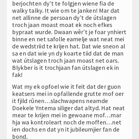
berjochten dy’t te folgjen wiene fia de
walky talky. It wie om te janken! Mar dat
net allinne de persoan dy’t de útslagen
troch jaan moast moat ek noch efkes
bypraat wurde. Dwaan wêr’t je foar ynhiert
binne en net safolle eamelje wat neat mei
de wedstriid te krijen hat. Dat wie sneon al
sa en dat wie yn dy koarte tiid dat de man
wat útslagen troch jaan moast net oars.
Blykber is it trochjaan fan útslagen ek in
fak!
Wat my ek opfoel wie it feit dat der guon
keatsers mei in opfallende grutte mof oer
it fjild rûnen…slachwapens neamde
Doekele Yntema siliger dat altyd. Hat neat
mear te krijen mei in gewoane mof…mar
hja wa kontroleart noch de moffen…net
ien dochs en dat yn it jubileumjier fan de
bond.