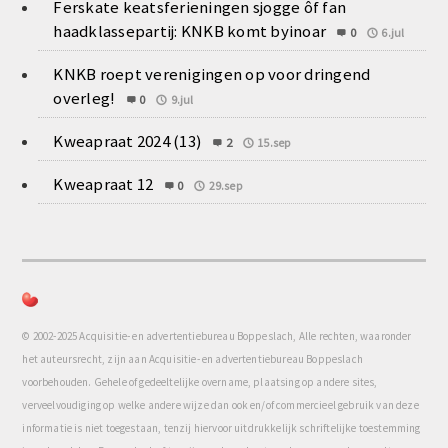
Ferskate keatsferieningen sjogge ôf fan
haadklassepartij: KNKB komt byinoar
0
6.jul
KNKB roept verenigingen op voor dringend
overleg!
0
9.jul
Kweapraat 2024 (13)
2
15.sep
Kweapraat 12
0
29.sep
© 2002-2025 Acquisitie- en advertentiebureau Boppeslach, Alle rechten, waaronder
het auteursrecht, zijn aan Acquisitie- en advertentiebureau Boppeslach
voorbehouden. Gehele of gedeeltelijke overname, plaatsing op andere sites,
verveelvoudiging op welke andere wijze dan ook en/of commercieel gebruik van deze
informatie is niet toegestaan, tenzij hiervoor uitdrukkelijk schriftelijke toestemming