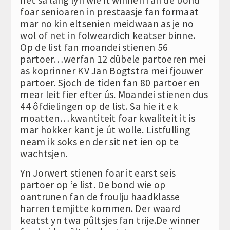
foar senioaren in prestaasje fan formaat
mar no kin eltsenien meidwaan as je no
wol of net in folweardich keatser binne.
Op de list fan moandei stienen 56
partoer…werfan 12 dûbele partoeren mei
as koprinner KV Jan Bogtstra mei fjouwer
partoer. Sjoch de tiden fan 80 partoer en
mear leit fier efter ús. Moandei stienen dus
44 ôfdielingen op de list. Sa hie it ek
moatten…kwantiteit foar kwaliteit it is
mar hokker kant je út wolle. Listfulling
neam ik soks en der sit net ien op te
wachtsjen.
Yn Jorwert stienen foar it earst seis
partoer op ‘e list. De bond wie op
oantrunen fan de froulju haadklasse
harren temjitte kommen. Der waard
keatst yn twa pûltsjes fan trije.De winner