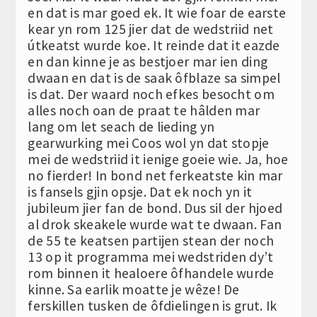
en dat is mar goed ek. It wie foar de earste
kear yn rom 125 jier dat de wedstriid net
útkeatst wurde koe. It reinde dat it eazde
en dan kinne je as bestjoer mar ien ding
dwaan en dat is de saak ôfblaze sa simpel
is dat. Der waard noch efkes besocht om
alles noch oan de praat te hâlden mar
lang om let seach de lieding yn
gearwurking mei Coos wol yn dat stopje
mei de wedstriid it ienige goeie wie. Ja, hoe
no fierder! In bond net ferkeatste kin mar
is fansels gjin opsje. Dat ek noch yn it
jubileum jier fan de bond. Dus sil der hjoed
al drok skeakele wurde wat te dwaan. Fan
de 55 te keatsen partijen stean der noch
13 op it programma mei wedstriden dy’t
rom binnen it healoere ôfhandele wurde
kinne. Sa earlik moatte je wêze! De
ferskillen tusken de ôfdielingen is grut. Ik