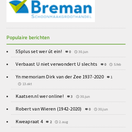
Populaire berichten
55plus set wer út ein!
0
30.jun
Verbaast U niet verwondert U slechts
0
5.feb
Yn memoriam Dirk van der Zee 1937-2020
1
13.okt
Kaatsen.nl wer online!
3
30.jun
Robert van Wieren (1942-2020)
0
30.jun
Kweapraat 4
2
2.aug