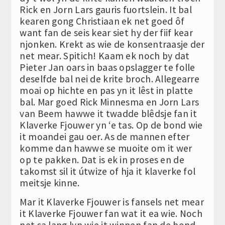
Rick en Jorn Lars gauris fuortslein. It bal
kearen gong Christiaan ek net goed ôf
want fan de seis kear siet hy der fiif kear
njonken. Krekt as wie de konsentraasje der
net mear. Spitich! Kaam ek noch by dat
Pieter Jan oars in baas opslagger te folle
deselfde bal nei de krite broch. Allegearre
moai op hichte en pas yn it lêst in platte
bal. Mar goed Rick Minnesma en Jorn Lars
van Beem hawwe it twadde blêdsje fan it
Klaverke Fjouwer yn ‘e tas. Op de bond wie
it moandei gau oer. As de mannen efter
komme dan hawwe se muoite om it wer
op te pakken. Dat is ek in proses en de
takomst sil it útwize of hja it klaverke fol
meitsje kinne.
Mar it Klaverke Fjouwer is fansels net mear
it Klaverke Fjouwer fan wat it ea wie. Noch
net sa lang lyn wie it winnen fan de bond