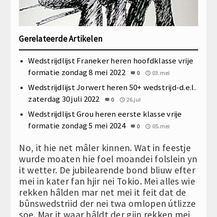
Gerelateerde Artikelen
Wedstrijdlijst Franeker heren hoofdklasse vrije
formatie zondag 8 mei 2022
0
03.mei
Wedstrijdlijst Jorwert heren 50+ wedstrijd-d.e.l.
zaterdag 30 juli 2022
0
26.jul
Wedstrijdlijst Grou heren eerste klasse vrije
formatie zondag 5 mei 2024
0
05.mei
No, it hie net mâler kinnen. Wat in feestje
wurde moaten hie foel moandei folslein yn
it wetter. De jubilearende bond bliuw efter
mei in kater fan hjir nei Tokio. Mei alles wie
rekken hâlden mar net mei it feit dat de
bûnswedstriid der nei twa omlopen útlizze
soe. Mar it waar hâldt der gjin rekken mei