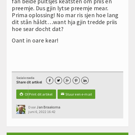
fan beide pûltsjes keatsten om priis en
preemje. Dus gjin lytse preemje mear.
Prima oplossing! No mar ris sjen hoe lang
dit stân hâldt…want hja gjin tredde priis
hoe sear docht dat?
Oant in oare kear!
Sociale media





Share dit artikel
Of Print dit artikel
Stuur een e-mail

✉
Door
Jan Braaksma
juni 6, 2022 16:42