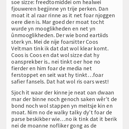
soe sizze: freedtomiddei om healwei
fjouweren begjinne yn trije perken. Dan
moat it al raar rinne as it net foar njoggen
oere dien is. Mar goed der moat tocht
wurde yn mooglikheden en net yn
ûnmooglikheden. Der wie bond eartiids
sterk yn. Mei de nije foarsitter Coos
Veltman tink ik dat dat wol klear komt.
Coos is Coos en dat wol sizze dat hy
oansprekber is.. nei tinkt oer hoe no
fierder en him foar de media net
ferstoppet en seit wat hy tinkt…foar
safier fansels. Dat hat wol ris oars west!
Sjoch it waar der kinne je neat oan dwaan
mar der binne noch genoch saken wêr’t de
bond noch wol stappen yn meitsje kin en
moat. Nim no de walky talky dy’t foar de
parse beskikber wie…no ik tink dat it berik
nei de moanne nofliker gong as de