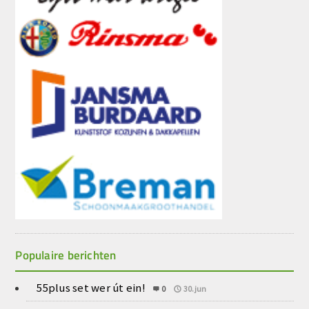
Populaire berichten
55plus set wer út ein!
0
30.jun