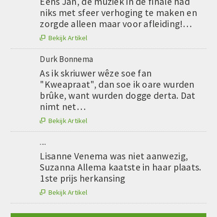
Eens Jan, de muziek in de finale had
niks met sfeer verhoging te maken en
zorgde alleen maar voor afleiding!…
Bekijk Artikel

Durk Bonnema
As ik skriuwer wêze soe fan
"Kweapraat", dan soe ik oare wurden
brûke, want wurden dogge derta. Dat
nimt net…
Bekijk Artikel

....
Lisanne Venema was niet aanwezig,
Suzanna Allema kaatste in haar plaats.
1ste prijs herkansing
Bekijk Artikel
