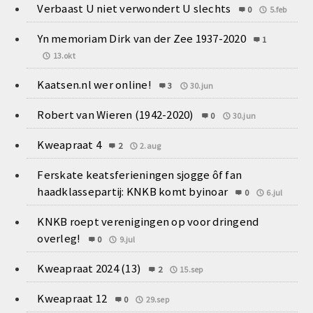
Verbaast U niet verwondert U slechts
0
5.feb
Yn memoriam Dirk van der Zee 1937-2020
1
13.okt
Kaatsen.nl wer online!
3
30.jun
Robert van Wieren (1942-2020)
0
30.jun
Kweapraat 4
2
2.aug
Ferskate keatsferieningen sjogge ôf fan
haadklassepartij: KNKB komt byinoar
0
6.jul
KNKB roept verenigingen op voor dringend
overleg!
0
9.jul
Kweapraat 2024 (13)
2
15.sep
Kweapraat 12
0
29.sep