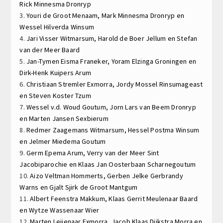
Rick Minnesma
Dronryp
3.
Youri de Groot
Menaam,
Mark Minnesma
Dronryp en
W
essel Hilverda
Winsum
4.
Jari Visser
Witmarsum,
Harold de Boer
Jellum en
Stefan
van der Meer
Baard
5.
Jan-Tymen Eisma
Franeker,
Yoram Elzinga
Groningen en
Dirk-Henk Kuipers
Arum
6.
Christiaan Stremler
Exmorra,
Jordy Mossel
Rinsumageast
en
Steven Koster
Tzum
7.
Wessel v.d. Woud
Goutum,
Jorn Lars van Beem
Dronryp
en
Marten Jansen
Sexbierum
8.
Redmer Zaagemans
Witmarsum,
Hessel Postma
Winsum
en
Jelmer Miedema
Goutum
9.
Germ Epema
Arum,
Verry van der Meer
Sint
Jacobiparochie en K
laas Jan Oosterbaan
Scharnegoutum
10.
Aizo Veltman
Hommerts,
Gerben Jelke Gerbrandy
Warns en
Gjalt Sjirk de Groot
Mantgum
11.
Albert Feenstra
Makkum,
Klaas Gerrit Meulenaar
Baard
en
Wytze Wassenaar
Wier
12.
Marten Leijenaar
Exmorra,
Jacob Klaas Dijkstra
Morra en