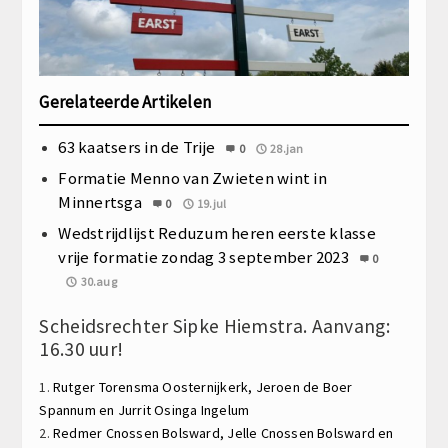
Gerelateerde Artikelen
63 kaatsers in de Trije
0
28.jan
Formatie Menno van Zwieten wint in
Minnertsga
0
19.jul
Wedstrijdlijst Reduzum heren eerste klasse
vrije formatie zondag 3 september 2023
0
30.aug
Scheidsrechter Sipke Hiemstra. Aanvang:
16.30 uur!
1.
Rutger Torensma
Oosternijkerk,
Jeroen de Boer
Spannum en
Jurrit Osinga
Ingelum
2.
Redmer Cnossen
Bolsward,
Jelle Cnossen
Bolsward en