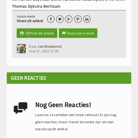
Thomas Dijkstra
Berltsum
Sociale media





Share dit artikel
Of Print dit artikel
Stuur een e-mail

✉
Door
Jan Braaksma
mei 17, 2022 17:45
GEEN REACTIES
Nog Geen Reacties!

Laat me Je vertellen een triest verhaal ! Er zijn nog
geen reacties, maar U kunt de eerste zijn om een
reactie op dit artikel.