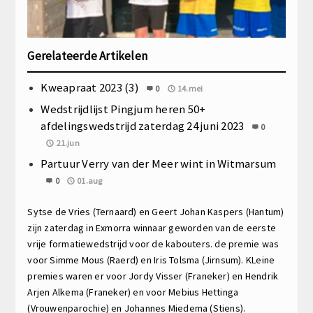
Gerelateerde Artikelen
Kweapraat 2023 (3)
0
14.mei
Wedstrijdlijst Pingjum heren 50+
afdelingswedstrijd zaterdag 24 juni 2023
0
21.jun
Partuur Verry van der Meer wint in Witmarsum
0
01.aug
Sytse de Vries (Ternaard) en Geert Johan Kaspers (Hantum)
zijn zaterdag in Exmorra winnaar geworden van de eerste
vrije formatiewedstrijd voor de kabouters. de premie was
voor
Simme Mous (Raerd) en Iris Tolsma (Jirnsum). KLeine
premies waren er voor
Jordy Visser (Franeker) en Hendrik
Arjen Alkema (Franeker) en voor
Mebius Hettinga
(Vrouwenparochie) en Johannes Miedema (Stiens).