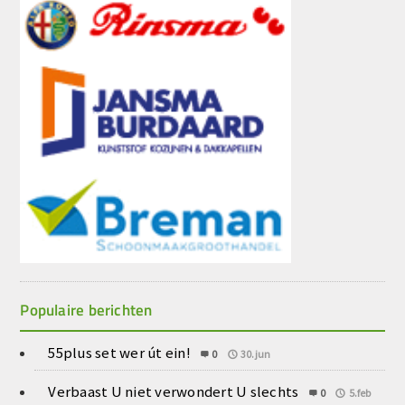
Populaire berichten
55plus set wer út ein!
0
30.jun
Verbaast U niet verwondert U slechts
0
5.feb