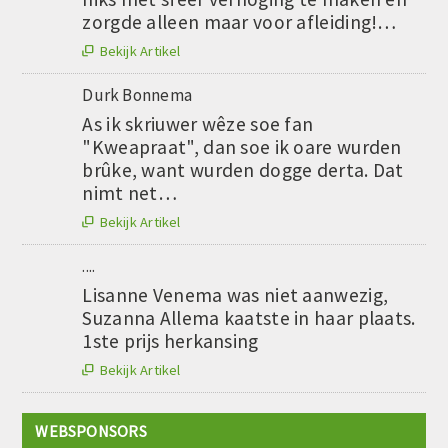
zorgde alleen maar voor afleiding!…
Bekijk Artikel

Durk Bonnema
As ik skriuwer wêze soe fan
"Kweapraat", dan soe ik oare wurden
brûke, want wurden dogge derta. Dat
nimt net…
Bekijk Artikel

....
Lisanne Venema was niet aanwezig,
Suzanna Allema kaatste in haar plaats.
1ste prijs herkansing
Bekijk Artikel

WEBSPONSORS