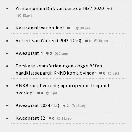
Yn memoriam Dirk van der Zee 1937-2020
1
13.okt
Kaatsen.nl wer online!
3
30.jun
Robert van Wieren (1942-2020)
0
30.jun
Kweapraat 4
2
2.aug
Ferskate keatsferieningen sjogge ôf fan
haadklassepartij: KNKB komt byinoar
0
6.jul
KNKB roept verenigingen op voor dringend
overleg!
0
9.jul
Kweapraat 2024 (13)
2
15.sep
Kweapraat 12
0
29.sep