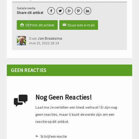
Sociale media





Share dit artikel
Of Print dit artikel
Stuur een e-mail

✉
Door
Jan Braaksma
mei 15, 2022 18:14
GEEN REACTIES
Nog Geen Reacties!

Laat me Je vertellen een triest verhaal ! Er zijn nog
geen reacties, maar U kunt de eerste zijn om een
reactie op dit artikel.
Schrijf een reactie
