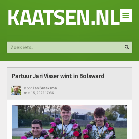
KAATSEN.NL
☰
Partuur Jari Visser wint in Bolsward
Door
Jan Braaksma
mei 15, 2022 17:36