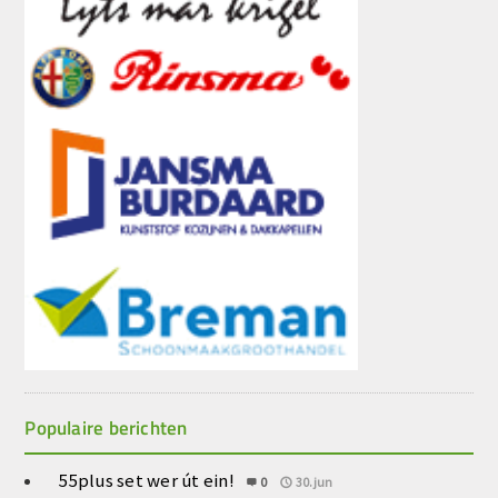
Populaire berichten
55plus set wer út ein!
0
30.jun