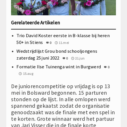
Gerelateerde Artikelen
Trio David Koster eerste in B-klasse bij heren
50+ in Stiens
0
11.mei
Wedstrijdlijst Grou bond schooljongens
zaterdag 25 juni 2022
0
21.jun
Formatie Ilse Tuinenga wint in Burgwerd
0
15.aug
De juniorencompetitie op vrijdag is op 13
mei in Bolsward begonnen. 15 parturen
stonden op de lijst. In alle omlopen werd
spannend gekaatst zodat de organisatie
genoodzaakt was de finale met een spel in
te korten. Grote winnaar werd het partuur
van Jari Visser die in de finale korte