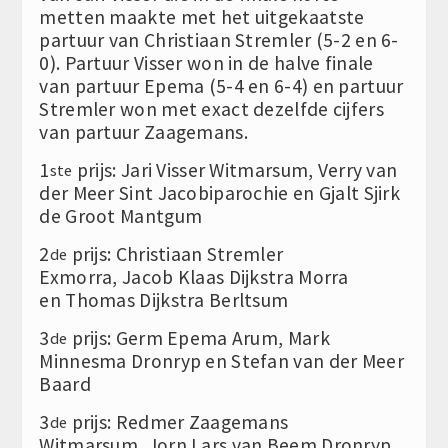
metten maakte met het uitgekaatste
partuur van Christiaan Stremler (5-2 en 6-
0). Partuur Visser won in de halve finale
van partuur Epema (5-4 en 6-4) en partuur
Stremler won met exact dezelfde cijfers
van partuur Zaagemans.
1
prijs: Jari Visser Witmarsum, Verry van
ste
der Meer Sint Jacobiparochie en Gjalt Sjirk
de Groot Mantgum
2
prijs: Christiaan Stremler
de
Exmorra, Jacob Klaas Dijkstra Morra
en Thomas Dijkstra Berltsum
3
prijs: Germ Epema Arum, Mark
de
Minnesma Dronryp en Stefan van der Meer
Baard
3
prijs: Redmer Zaagemans
de
Witmarsum, Jorn Lars van Beem Dronryp