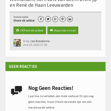
en René de Haan Leeuwarden
Sociale media





Share dit artikel
Of Print dit artikel
Stuur een e-mail

✉
Door
Jan Braaksma
mei 15, 2022 17:36
GEEN REACTIES
Nog Geen Reacties!

Laat me Je vertellen een triest verhaal ! Er zijn nog
geen reacties, maar U kunt de eerste zijn om een
reactie op dit artikel.