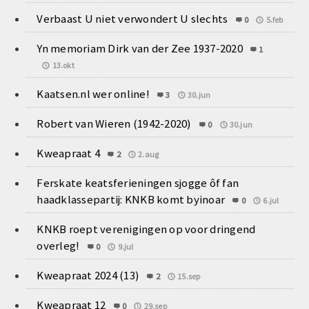
Verbaast U niet verwondert U slechts
0
5.feb
Yn memoriam Dirk van der Zee 1937-2020
1
13.okt
Kaatsen.nl wer online!
3
30.jun
Robert van Wieren (1942-2020)
0
30.jun
Kweapraat 4
2
2.aug
Ferskate keatsferieningen sjogge ôf fan
haadklassepartij: KNKB komt byinoar
0
6.jul
KNKB roept verenigingen op voor dringend
overleg!
0
9.jul
Kweapraat 2024 (13)
2
15.sep
Kweapraat 12
0
29.sep