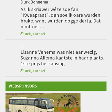
Durk Bonnema
As ik skriuwer wêze soe fan
"Kweapraat", dan soe ik oare wurden
brûke, want wurden dogge derta. Dat
nimt net…
Bekijk Artikel

....
Lisanne Venema was niet aanwezig,
Suzanna Allema kaatste in haar plaats.
1ste prijs herkansing
Bekijk Artikel

WEBSPONSORS