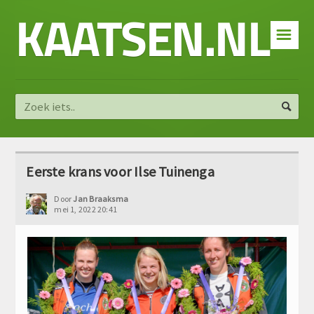
KAATSEN.NL
☰
Eerste krans voor Ilse Tuinenga
Door
Jan Braaksma
mei 1, 2022 20:41