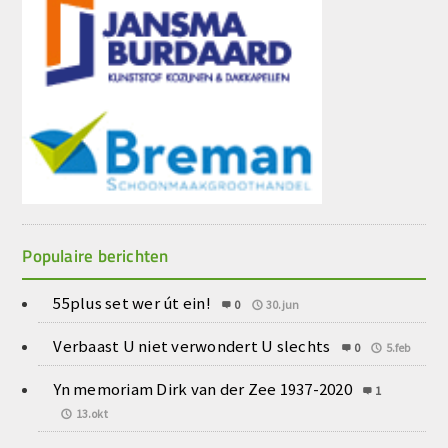
Populaire berichten
55plus set wer út ein!
0
30.jun
Verbaast U niet verwondert U slechts
0
5.feb
Yn memoriam Dirk van der Zee 1937-2020
1
13.okt