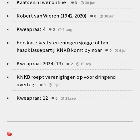
Kaatsen.nl wer online!
3
30.jun
Robert van Wieren (1942-2020)
0
30.jun
Kweapraat 4
2
2.aug
Ferskate keatsferieningen sjogge ôf fan
haadklassepartij: KNKB komt byinoar
0
6.jul
Kweapraat 2024 (13)
2
15.sep
KNKB roept verenigingen op voor dringend
overleg!
0
9.jul
Kweapraat 12
0
29.sep