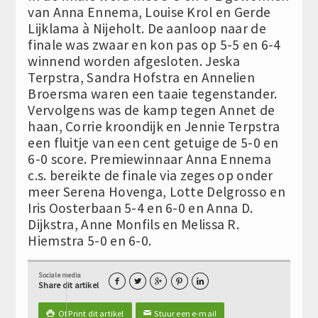
van Anna Ennema, Louise Krol en Gerde
Lijklama à Nijeholt. De aanloop naar de
finale was zwaar en kon pas op 5-5 en 6-4
winnend worden afgesloten. Jeska
Terpstra, Sandra Hofstra en Annelien
Broersma waren een taaie tegenstander.
Vervolgens was de kamp tegen Annet de
haan, Corrie kroondijk en Jennie Terpstra
een fluitje van een cent getuige de 5-0 en
6-0 score. Premiewinnaar Anna Ennema
c.s. bereikte de finale via zeges op onder
meer Serena Hovenga, Lotte Delgrosso en
Iris Oosterbaan 5-4 en 6-0 en Anna D.
Dijkstra, Anne Monfils en Melissa R.
Hiemstra 5-0 en 6-0.
Sociale media





Share dit artikel
Of Print dit artikel
Stuur een e-mail

✉