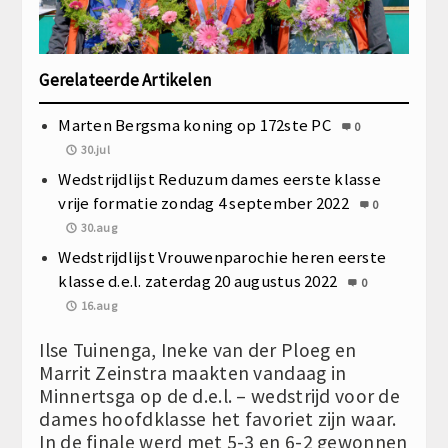
Gerelateerde Artikelen
Marten Bergsma koning op 172ste PC
0
30.jul
Wedstrijdlijst Reduzum dames eerste klasse
vrije formatie zondag 4 september 2022
0
30.aug
Wedstrijdlijst Vrouwenparochie heren eerste
klasse d.e.l. zaterdag 20 augustus 2022
0
16.aug
Ilse Tuinenga, Ineke van der Ploeg en
Marrit Zeinstra maakten vandaag in
Minnertsga op de d.e.l. – wedstrijd voor de
dames hoofdklasse het favoriet zijn waar.
In de finale werd met 5-3 en 6-2 gewonnen