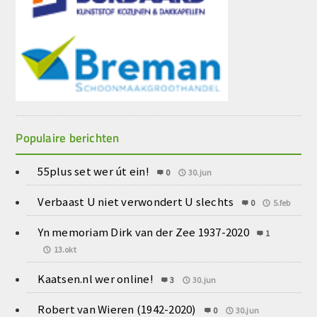
Populaire berichten
55plus set wer út ein!
0
30.jun
Verbaast U niet verwondert U slechts
0
5.feb
Yn memoriam Dirk van der Zee 1937-2020
1
13.okt
Kaatsen.nl wer online!
3
30.jun
Robert van Wieren (1942-2020)
0
30.jun