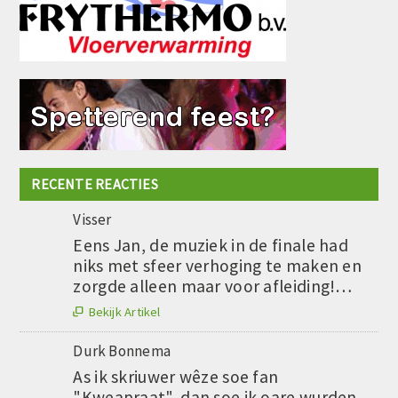
RECENTE REACTIES
Visser
Eens Jan, de muziek in de finale had
niks met sfeer verhoging te maken en
zorgde alleen maar voor afleiding!…
Bekijk Artikel

Durk Bonnema
As ik skriuwer wêze soe fan
"Kweapraat", dan soe ik oare wurden