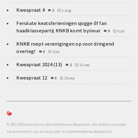
Kweapraat 4
2
2.aug
Ferskate keatsferieningen sjogge ôf fan
haadklassepartij: KNKB komt byinoar
0
6.jul
KNKB roept verenigingen op voor dringend
overleg!
0
9.jul
Kweapraat 2024 (13)
2
15.sep
Kweapraat 12
0
29.sep
© 2002-2025 Acquisitie- en advertentiebureau Boppeslach, Alle rechten, waaronder
het auteursrecht, zijn aan Acquisitie- en advertentiebureau Boppeslach