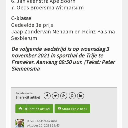
6. Jan Veenstra Apeldoorn
7. Oeds Broersma Witmarsum
C-klasse
Gedeelde 1e prijs
Jaap Zondervan Menaam en Heinz Palsma
Sexbierum
De volgende wedstrijd is op woensdag 3
november 2021 in sporthal de Trije te
Franeker. Aanvang 09:50 uur. (Tekst: Peter
Siemensma
Sociale media





Share dit artikel
Of Print dit artikel
Stuur een e-mail

✉
Door
Jan Braaksma
oktober 20, 2021 19:43