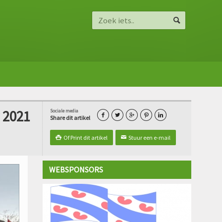
 2021
Sociale media





Share dit artikel
Of Print dit artikel
Stuur een e-mail

✉
WEBSPONSORS