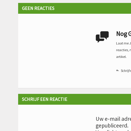
GEEN REACTIES
Nog G

Laat me Je
reacties, 
artikel.
Schrijf 

SCHRIJF EEN REACTIE
Uw e-mail adre
gepubliceerd.