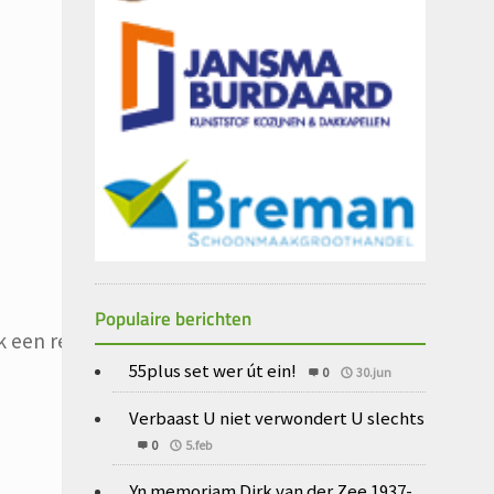
Populaire berichten
 een reactie plaats.
55plus set wer út ein!
0
30.jun
Verbaast U niet verwondert U slechts
0
5.feb
Yn memoriam Dirk van der Zee 1937-