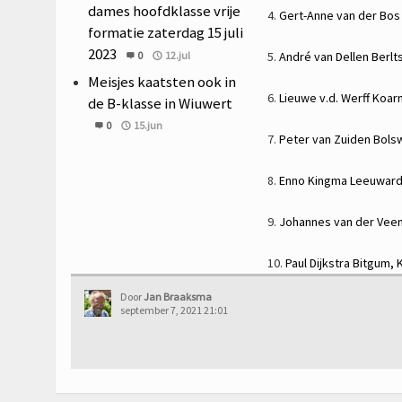
dames hoofdklasse vrije
4.
Gert-Anne van der Bo
formatie zaterdag 15 juli
2023
0
12.jul
5.
André van Dellen
Berlt
Meisjes kaatsten ook in
6.
Lieuwe v.d. Werff
Koar
de B-klasse in Wiuwert
0
15.jun
7.
Peter van Zuiden
Bols
8.
Enno Kingma
Leeuwar
9.
Johannes van der Vee
10.
Paul Dijkstra
Bitgum,
Door
Jan Braaksma
september 7, 2021 21:01