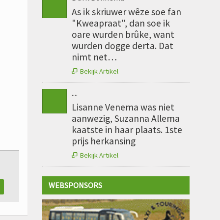
As ik skriuwer wêze soe fan
"Kweapraat", dan soe ik
oare wurden brûke, want
wurden dogge derta. Dat
nimt net…
Bekijk Artikel

....
Lisanne Venema was niet
aanwezig, Suzanna Allema
kaatste in haar plaats. 1ste
prijs herkansing
Bekijk Artikel

WEBSPONSORS