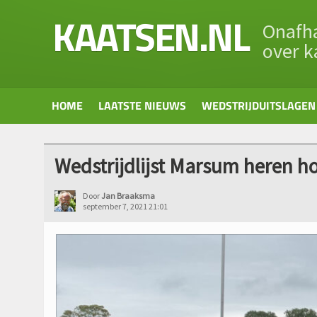
KAATSEN.NL
Onafha
over k
HOME
LAATSTE NIEUWS
WEDSTRIJDUITSLAGEN
Wedstrijdlijst Marsum heren h
Door
Jan Braaksma
september 7, 2021 21:01