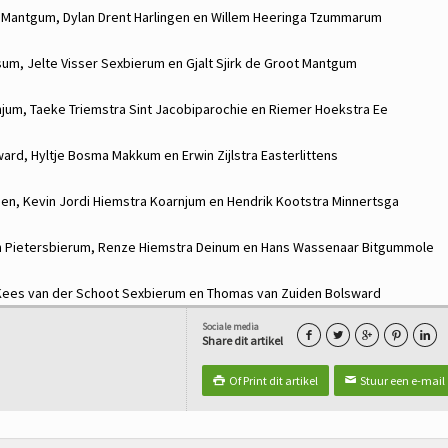
s
Mantgum,
Dylan Drent
Harlingen en
Willem Heeringa
Tzummarum
sum,
Jelte Visser
Sexbierum en
Gjalt Sjirk de Groot
Mantgum
njum,
Taeke Triemstra
Sint Jacobiparochie en
Riemer Hoekstra
Ee
ward,
Hyltje Bosma
Makkum en
Erwin Zijlstra
Easterlittens
den,
Kevin Jordi Hiemstra
Koarnjum en
Hendrik Kootstra
Minnertsga
n
Pietersbierum,
Renze Hiemstra
Deinum en
Hans Wassenaar
Bitgummole
Kees van der Schoot
Sexbierum en
Thomas van Zuiden
Bolsward
Sociale media





Share dit artikel
Of Print dit artikel
Stuur een e-mail

✉