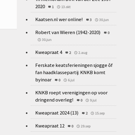
2020
1
13.okt
Kaatsen.nl wer online!
3
30.jun
Robert van Wieren (1942-2020)
0
30.jun
Kweapraat 4
2
2.aug
Ferskate keatsferieningen sjogge ôf
fan haadklassepartij: KNKB komt
byinoar
0
6.jul
KNKB roept verenigingen op voor
dringend overleg!
0
9.jul
Kweapraat 2024 (13)
2
15.sep
Kweapraat 12
0
29.sep