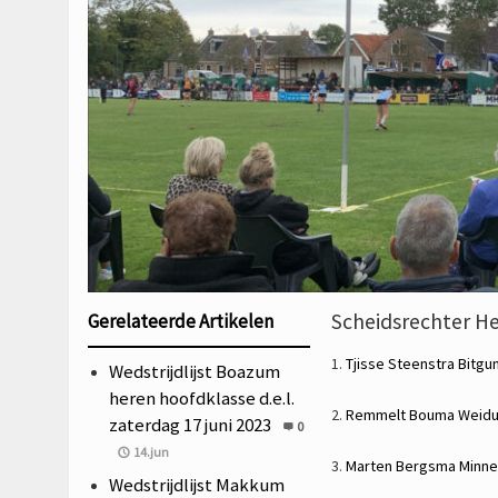
Scheidsrechter He
Gerelateerde Artikelen
1.
Tjisse Steenstra
Bitgu
Wedstrijdlijst Boazum
heren hoofdklasse d.e.l.
2.
Remmelt Bouma
Weid
zaterdag 17 juni 2023
0
14.jun
3.
Marten Bergsma
Minne
Wedstrijdlijst Makkum