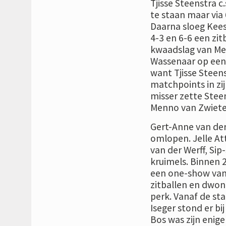
Tjisse Steenstra c
te staan maar via 
Daarna sloeg Kees
4-3 en 6-6 een zi
kwaadslag van Men
Wassenaar op een 
want Tjisse Steen
matchpoints in zi
misser zette Ste
Menno van Zwieten 
Gert-Anne van der
omlopen. Jelle At
van der Werff, Si
kruimels. Binnen 
een one-show van 
zitballen en dwon
perk. Vanaf de sta
Iseger stond er bi
Bos was zijn enige