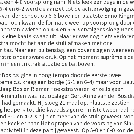
.s. een 4-0 voorsprong nam. Niets leek een zege in de 
6-4 en 6-2 werd de aanzet tot de achtervolging in geze
 van der Schoot op 6-6 boven en plaatste Enno King
tbal. Toch kwam de formatie weer op voorsprong door
no van Zwieten op 4-4 en 6-6. Vervolgens sloeg Hans
kleine kaats kwaad uit. Maar er was nog niets verlore
stra mocht het aan de stuit afmaken met drie
jn tas. Maar een buitenslag, een bovenslag en weer een
enstra onder zware druk. Op het moment suprême sloe
in een triktrak situatie de bal boven.
 Bos c.s. ging in hoog tempo door de eerste twee
tema c.s. kreeg een bordje (5-1 en 6-4) maar voor Lie
p-Jaap Bos en Riemer Hoekstra waren er zelfs geen
24 minuten was het opslager Gert-Anne van der Bos die
had gemaakt. Hij sloeg 21 maal op. Plaatste zestien
g het perk tot drie kwaadslagen en miste tweemaal h
nd 3-0 en 4-2 is hij niet meer van de stuit geweest. Voo
j en keek er naar. Het oprapen van de voorslag van Sip
 activiteit in deze partij geweest. Op 5-0 en 6-0 kon de