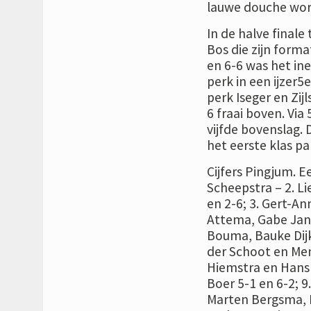
lauwe douche wor
In de halve final
Bos die zijn forma
en 6-6 was het ine
perk in een ijzer
perk Iseger en Zijl
6 fraai boven. Via
vijfde bovenslag. 
het eerste klas pa
Cijfers Pingjum. 
Scheepstra – 2. L
en 2-6; 3. Gert-Ann
Attema, Gabe Jan 
Bouma, Bauke Dij
der Schoot en Men
Hiemstra en Hans 
Boer 5-1 en 6-2; 9
Marten Bergsma, D