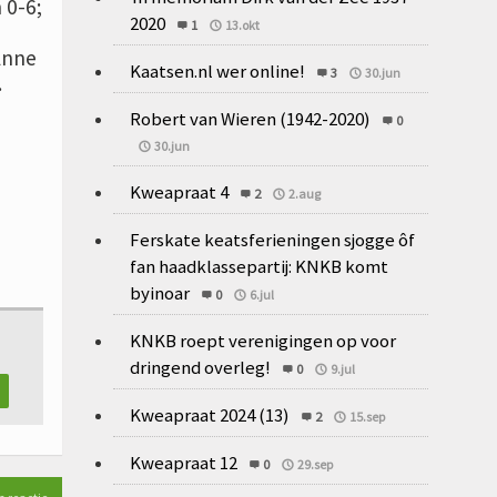
 0-6;
2020
1
13.okt
Anne
Kaatsen.nl wer online!
3
30.jun
.
Robert van Wieren (1942-2020)
0
30.jun
Kweapraat 4
2
2.aug
Ferskate keatsferieningen sjogge ôf
fan haadklassepartij: KNKB komt
byinoar
0
6.jul
KNKB roept verenigingen op voor
dringend overleg!
0
9.jul
Kweapraat 2024 (13)
2
15.sep
Kweapraat 12
0
29.sep