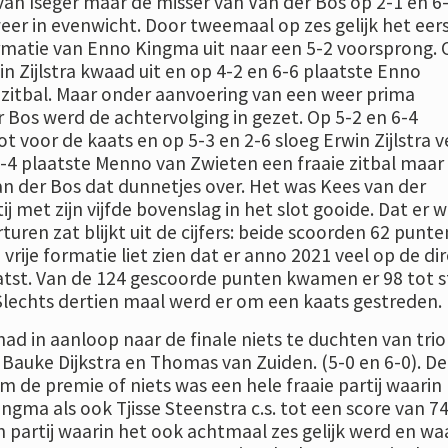
van Iseger maar de misser van Van der Bos op 2-1 en 6
eer in evenwicht. Door tweemaal op zes gelijk het eers
rmatie van Enno Kingma uit naar een 5-2 voorsprong. 
in Zijlstra kwaad uit en op 4-2 en 6-6 plaatste Enno
zitbal. Maar onder aanvoering van een weer prima
 Bos werd de achtervolging in gezet. Op 5-2 en 6-4
ot voor de kaats en op 5-3 en 2-6 sloeg Erwin Zijlstra v
 4-4 plaatste Menno van Zwieten een fraaie zitbal maar
an der Bos dat dunnetjes over. Het was Kees van der
ij met zijn vijfde bovenslag in het slot gooide. Dat er w
rturen zat blijkt uit de cijfers: beide scoorden 62 punte
e vrije formatie liet zien dat er anno 2021 veel op de di
tst. Van de 124 gescoorde punten kwamen er 98 tot 
 Slechts dertien maal werd er om een kaats gestreden.
ad in aanloop naar de finale niets te duchten van trio
uke Dijkstra en Thomas van Zuiden. (5-0 en 6-0). De
 om de premie of niets was een hele fraaie partij waarin
ngma als ook Tjisse Steenstra c.s. tot een score van 7
partij waarin het ook achtmaal zes gelijk werd en wa