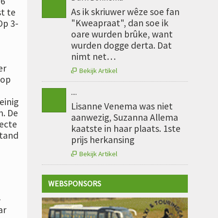
-6
As ik skriuwer wêze soe fan
t te
"Kweapraat", dan soe ik
Op 3-
oare wurden brûke, want
wurden dogge derta. Dat
nimt net…
er
Bekijk Artikel

 op
....
einig
Lisanne Venema was niet
n. De
aanwezig, Suzanna Allema
recte
kaatste in haar plaats. 1ste
stand
prijs herkansing
Bekijk Artikel

WEBSPONSORS
4
ar