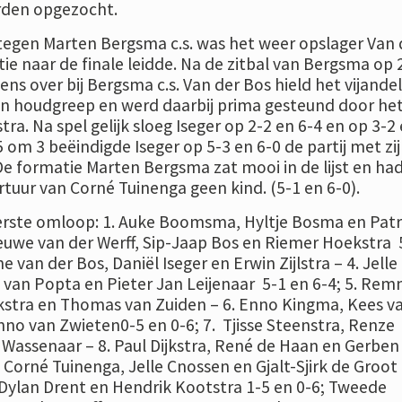
den opgezocht.
e tegen Marten Bergsma c.s. was het weer opslager Van 
tie naar de finale leidde. Na de zitbal van Bergsma op 
ens over bij Bergsma c.s. Van der Bos hield het vijandel
5en houdgreep en werd daarbij prima gesteund door he
stra. Na spel gelijk sloeg Iseger op 2-2 en 6-4 en op 3-2 
 5 om 3 beëindigde Iseger op 5-3 en 6-0 de partij met zi
De formatie Marten Bergsma zat mooi in de lijst en ha
rtuur van Corné Tuinenga geen kind. (5-1 en 6-0).
Eerste omloop: 1. Auke Boomsma, Hyltje Bosma en Patr
ieuwe van der Werff, Sip-Jaap Bos en Riemer Hoekstra 
e van der Bos, Daniël Iseger en Erwin Zijlstra – 4. Jelle
van Popta en Pieter Jan Leijenaar 5-1 en 6-4; 5. Rem
kstra en Thomas van Zuiden – 6. Enno Kingma, Kees v
no van Zwieten0-5 en 0-6; 7. Tjisse Steenstra, Renze
Wassenaar – 8. Paul Dijkstra, René de Haan en Gerben
. Corné Tuinenga, Jelle Cnossen en Gjalt-Sjirk de Groot 
ylan Drent en Hendrik Kootstra 1-5 en 0-6; Tweede