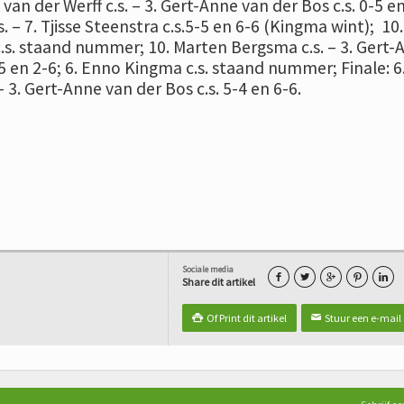
van der Werff c.s. – 3. Gert-Anne van der Bos c.s. 0-5 en
. – 7. Tjisse Steenstra c.s.5-5 en 6-6 (Kingma wint); 10.
s. staand nummer; 10. Marten Bergsma c.s. – 3. Gert-
-5 en 2-6; 6. Enno Kingma c.s. staand nummer; Finale: 6
 3. Gert-Anne van der Bos c.s. 5-4 en 6-6.
Sociale media





Share dit artikel
Of Print dit artikel
Stuur een e-mail

✉