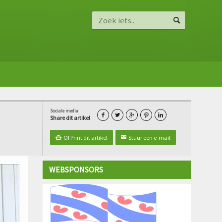
Sociale media





Share dit artikel
Of Print dit artikel
Stuur een e-mail

✉
WEBSPONSORS