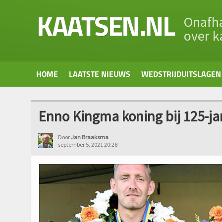
KAATSEN.NL
Onafha
over k
HOME
LAATSTE NIEUWS
WEDSTRIJDUITSLAGEN
Enno Kingma koning bij 125-ja
Door
Jan Braaksma
september 5, 2021 20:28