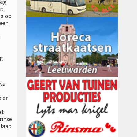
weg
t.
ma op
 een
n
g
uwe
 er
et
rinse
-Jaap