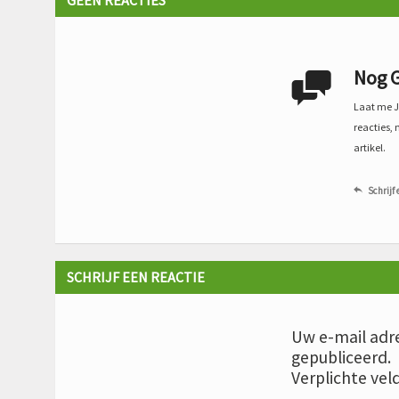
Nog G

Laat me Je
reacties, 
artikel.
Schrijf 

SCHRIJF EEN REACTIE
Uw e-mail adre
gepubliceerd.
Verplichte vel