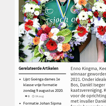
Enno Kingma, Kee
Gerelateerde Artikelen
winnaar geworden 
Lijst Goënga dames 1e
2021. Onder ideal
Bos, Daniël Iseger
klasse vrije formatie
kaatsvereniging. 
zondag 9 augustus 2020.
voor de oprichtin
0
04.aug
met invaller Danië
Formatie Johan Sipma