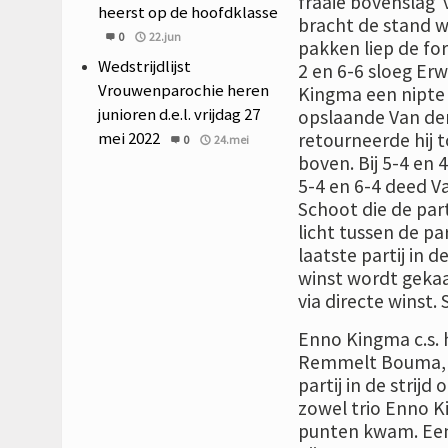
fraaie bovenslag 
heerst op de hoofdklasse
bracht de stand w
0
22.jun
pakken liep de fo
Wedstrijdlijst
2 en 6-6 sloeg Erw
Vrouwenparochie heren
Kingma een nipte 
junioren d.e.l. vrijdag 27
opslaande Van der
mei 2022
retourneerde hij t
0
24.mei
boven. Bij 5-4 en
5-4 en 6-4 deed V
Schoot die de part
licht tussen de pa
laatste partij in d
winst wordt gekaa
via directe winst.
Enno Kingma c.s. h
Remmelt Bouma, Ba
partij in de strijd
zowel trio Enno Ki
punten kwam. Een 