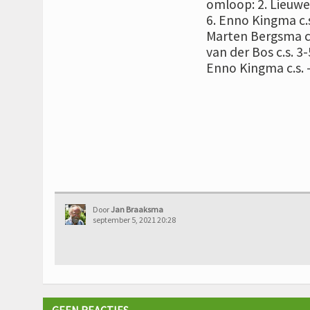
omloop: 2. Lieuwe 
6. Enno Kingma c.s
Marten Bergsma c.
van der Bos c.s. 3
Enno Kingma c.s. –
Door
Jan Braaksma
september 5, 2021 20:28
GEEN REACTIES