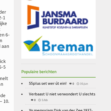
der
2-1
ijke
t
en 6-
jn
d aan
ick
5-5
Populaire berichten
melt
55plus set wer út ein!
an
0
30.jun
Verbaast U niet verwondert U slechts
 de
0
5.feb
– 10.
Yn memoriam Dirk van der Zee 1937-