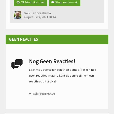
Of Print dit artikel
Stuur een e-mail

✉
Door
Jan Braaksma
augustus 24, 2021 20:44
GEEN REACTIES
Nog Geen Reacties!

Laat me Je vertellen een triest verhaal ! Er zijn nog
geen reacties, maar U kunt de eerste zijn om een
reactie op dit artikel.
Schrijf een reactie
