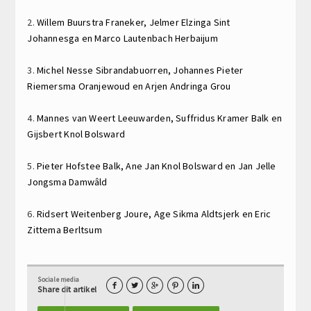
2.
Willem Buurstra
Franeker,
Jelmer Elzinga
Sint
Johannesga en
Marco Lautenbach
Herbaijum
3.
Michel Nesse
Sibrandabuorren,
Johannes Pieter
Riemersma
Oranjewoud en
Arjen Andringa
Grou
4.
Mannes van Weert
Leeuwarden,
Suffridus Kramer
Balk en
Gijsbert Knol
Bolsward
5.
Pieter Hofstee
Balk,
Ane Jan Knol
Bolsward en
Jan Jelle
Jongsma
Damwâld
6.
Ridsert Weitenberg
Joure,
Age Sikma
Aldtsjerk en
Eric
Zittema
Berltsum
Sociale media





Share dit artikel