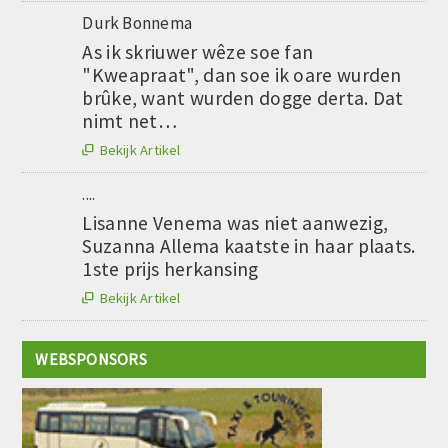
Durk Bonnema
As ik skriuwer wêze soe fan
"Kweapraat", dan soe ik oare wurden
brûke, want wurden dogge derta. Dat
nimt net…
Bekijk Artikel

....
Lisanne Venema was niet aanwezig,
Suzanna Allema kaatste in haar plaats.
1ste prijs herkansing
Bekijk Artikel

WEBSPONSORS