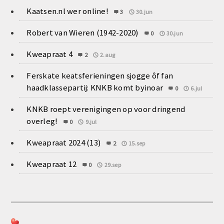
Kaatsen.nl wer online!
3
30.jun
Robert van Wieren (1942-2020)
0
30.jun
Kweapraat 4
2
2.aug
Ferskate keatsferieningen sjogge ôf fan
haadklassepartij: KNKB komt byinoar
0
6.jul
KNKB roept verenigingen op voor dringend
overleg!
0
9.jul
Kweapraat 2024 (13)
2
15.sep
Kweapraat 12
0
29.sep