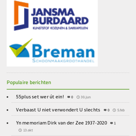
Populaire berichten
55plus set wer út ein!
0
30.jun
Verbaast U niet verwondert U slechts
0
5.feb
Yn memoriam Dirk van der Zee 1937-2020
1
13.okt