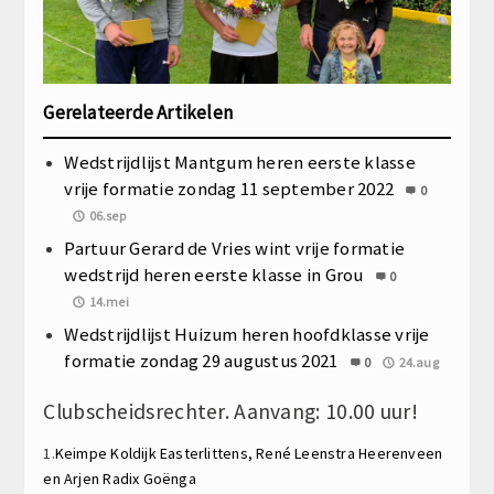
Gerelateerde Artikelen
Wedstrijdlijst Mantgum heren eerste klasse
vrije formatie zondag 11 september 2022
0
06.sep
Partuur Gerard de Vries wint vrije formatie
wedstrijd heren eerste klasse in Grou
0
14.mei
Wedstrijdlijst Huizum heren hoofdklasse vrije
formatie zondag 29 augustus 2021
0
24.aug
Clubscheidsrechter. Aanvang: 10.00 uur!
1.
Keimpe Koldijk
Easterlittens,
René Leenstra
Heerenveen
en
Arjen Radix
Goënga