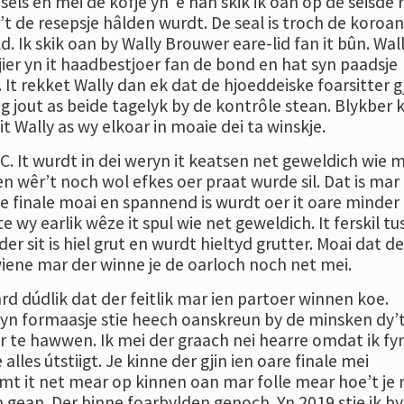
nsels en mei de kofje yn ‘e han skik ik oan op de seisde r
’t de resepsje hâlden wurdt. De seal is troch de koroa
ld. Ik skik oan by Wally Brouwer eare-lid fan it bûn. Wal
 jier yn it haadbestjoer fan de bond en hat syn paadsje
. It rekket Wally dan ek dat de hjoeddeiske foarsitter g
ng jout as beide tagelyk by de kontrôle stean. Blykber
seit Wally as wy elkoar in moaie dei ta winskje.
C. It wurdt in dei weryn it keatsen net geweldich wie 
ien wêr’t noch wol efkes oer praat wurde sil. Dat is mar
e finale moai en spannend is wurdt oer it oare minder
e wy earlik wêze it spul wie net geweldich. It ferskil t
er sit is hiel grut en wurdt hieltyd grutter. Moai dat de
iene mar der winne je de oarloch noch net mei.
rd dúdlik dat der feitlik mar ien partoer winnen koe.
n formaasje stie heech oanskreun by de minsken dy’
r te hawwen. Ik mei der graach nei hearre omdat ik fy
alles útstiigt. Je kinne der gjin ien oare finale mei
omt it net mear op kinnen oan mar folle mear hoe’t je 
gean. Der binne foarbylden genoch. Yn 2019 stie ik by