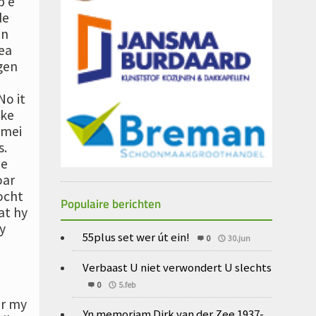
p‘e
de
en
 ea
gen
No it
eke
 mei
s.
je
oar
ocht
Populaire berichten
at hy
y
55plus set wer út ein!
0
30.jun
Verbaast U niet verwondert U slechts
0
5.feb
ar my
Yn memoriam Dirk van der Zee 1937-