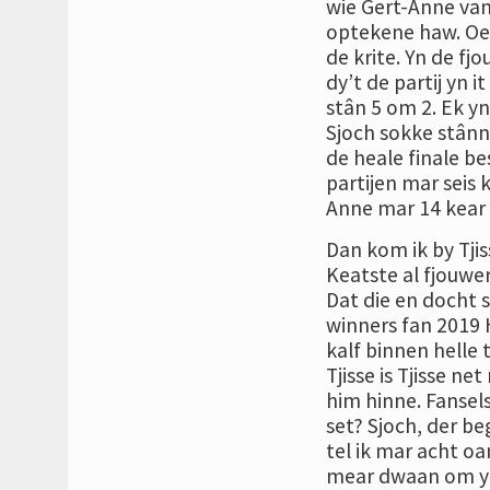
wie Gert-Anne van
optekene haw. Oer 
de krite. Yn de fj
dy’t de partij yn 
stân 5 om 2. Ek yn 
Sjoch sokke stânne
de heale finale b
partijen mar seis 
Anne mar 14 kear 
Dan kom ik by Tjis
Keatste al fjouwer
Dat die en docht s
winners fan 2019 
kalf binnen helle 
Tjisse is Tjisse ne
him hinne. Fansels
set? Sjoch, der beg
tel ik mar acht oa
mear dwaan om yn 