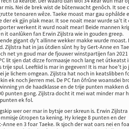
 rêch ta kearde. Der waard dan wol 34 kear wûn mar o
ar mis. Nei de brek wist de bûtenwacht genôch. It soe 
grutte tenoaren wêze. Taeke moast mar gau ophâlde 
 der ek gjin plak mear. It soe noait mear wurde sa’t it
 sporter werkent it wurd noait mear! Beide mannen kri
 it oanlûken fan Erwin Zijlstra wie in gouden greep.
iepende gigant dy’t allinne wekker makke wurde moast. 
d. Zijlstra hat in jas útdien sûnt hy by Gert-Anne en Ta
noch net yn goud mar de fjouwer winstpartijen fan 2021
C lit sjen dat dizze formaasje noch lang net útkeatst i
trije spul. Leeftiid is mar in gegeven! It is mar hoe’t jo 
mei je lichem omgean. Zijlstra hat noch in keatslibben f
kin ek noch jierren mei. De PC fan ôfrûne woansdei br
inning yn de haadklasse en de trije punten makken d
00 punten gong. Zijlstra docht it mei wat minder mar h
punten ek fol.
skip wer oer mar in bytsje oer skreun is. Erwin Zijlstra
mmisje útropen ta kening. Hy kriege 8 punten en der
-Anne en 3 foar Taeke. Ik sjoch der wat oars nei en fo