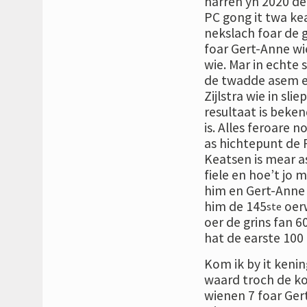
harren yn 2020 de
PC gong it twa ke
nekslach foar de 
foar Gert-Anne wie
wie. Mar in echte
de twadde asem en
Zijlstra wie in sl
resultaat is beken
is. Alles feroare 
as hichtepunt de P
Keatsen is mear as 
fiele en hoe’t jo 
him en Gert-Anne 
him de 145
oerw
ste
oer de grins fan 6
hat de earste 100 
Kom ik by it kening
waard troch de ko
wienen 7 foar Gert