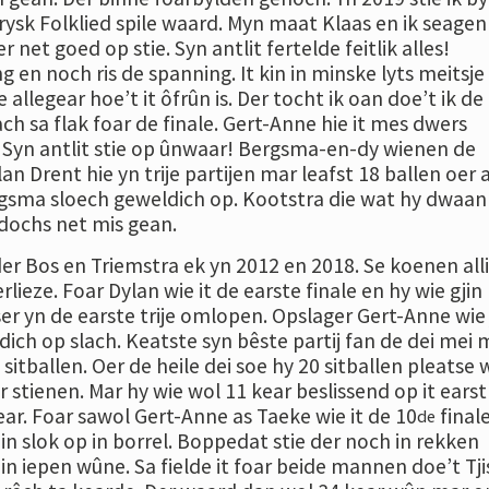
Frysk Folklied spile waard. Myn maat Klaas en ik seagen
r net goed op stie. Syn antlit fertelde feitlik alles!
 en noch ris de spanning. It kin in minske lyts meitsje
allegear hoe’t it ôfrûn is. Der tocht ik oan doe’t ik de
h sa flak foar de finale. Gert-Anne hie it mes dwers
 Syn antlit stie op ûnwaar! Bergsma-en-dy wienen de
an Drent hie yn trije partijen mar leafst 18 ballen oer a
rgsma sloech geweldich op. Kootstra die wat hy dwaan
 dochs net mis gean.
er Bos en Triemstra ek yn 2012 en 2018. Se koenen all
rlieze. Foar Dylan wie it de earste finale en hy wie gjin
er yn de earste trije omlopen. Opslager Gert-Anne wie 
dich op slach. Keatste syn bêste partij fan de dei mei 
je sitballen. Oer de heile dei soe hy 20 sitballen pleatse 
er stienen. Mar hy wie wol 11 kear beslissend op it earst
ear. Foar sawol Gert-Anne as Taeke wie it de 10
final
de
 in slok op in borrel. Boppedat stie der noch in rekken
 in iepen wûne. Sa fielde it foar beide mannen doe’t Tji