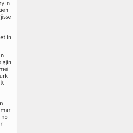
y in
kien
jisse
et in
en
 gjin
 mei
urk
lt
om
e mar
e no
r