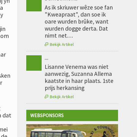
ij yn
As ik skriuwer wêze soe fan
na
"Kweapraat", dan soe ik
ly
oare wurden brûke, want
wurden dogge derta. Dat
jin
nimt net…
 kom
Bekijk Artikel

mar
....
Lisanne Venema was niet
aanwezig, Suzanna Allema
usken
kaatste in haar plaats. 1ste
r
prijs herkansing
Bekijk Artikel

t
n dat
WEBSPONSORS
mei
 de