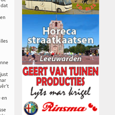
 dat
 en
lles
inne
just
mar
wêr’t
e en
sse