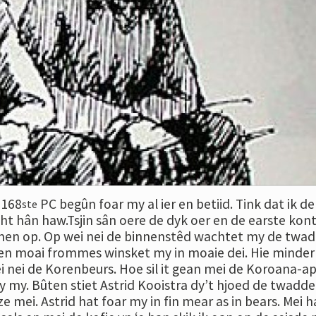
 168
PC begûn foar my al ier en betiid. Tink dat ik de
ste
ht hân haw.Tsjin sân oere de dyk oer en de earste kon
men op. Op wei nei de binnenstêd wachtet my de twa
r en moai frommes winsket my in moaie dei. Hie minder
 nei de Korenbeurs. Hoe sil it gean mei de Koroana-ap
y my. Bûten stiet Astrid Kooistra dy’t hjoed de twadde
e mei. Astrid hat foar my in fin mear as in bears. Mei h