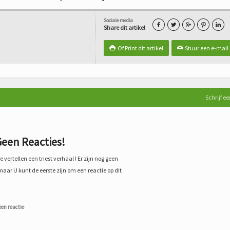
Sociale media





Share dit artikel
Of Print dit artikel
Stuur een e-mail

✉
Schrijf ee
een Reacties!
 vertellen een triest verhaal ! Er zijn nog geen
maar U kunt de eerste zijn om een reactie op dit
een reactie