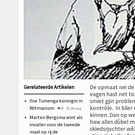
De opmaat nei de
Gerelateerde Artikelen
eagen hast net tic
Ilse Tuinenga koningin in
smiet gjin proble
kontrôle. In blie
Witmarsum
0
06.aug
kinnen. Dan op wei
Marten Bergsma wint als
haw alles dûbel m
invaller voor de tweede
skiedsrjochter wêz
maal op rij de