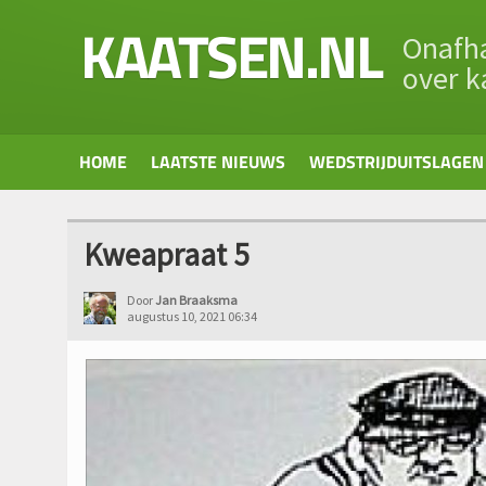
KAATSEN.NL
Onafha
over k
HOME
LAATSTE NIEUWS
WEDSTRIJDUITSLAGEN
Kweapraat 5
Door
Jan Braaksma
augustus 10, 2021 06:34