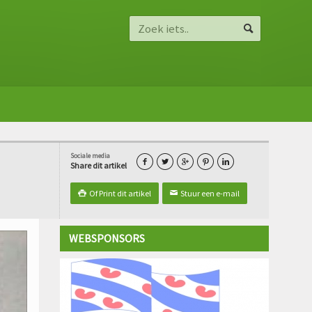
Sociale media





Share dit artikel
Of Print dit artikel
Stuur een e-mail

✉
WEBSPONSORS