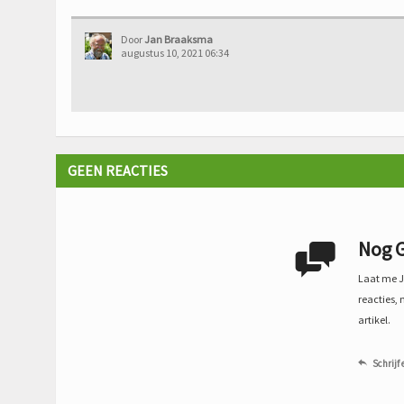
Door
Jan Braaksma
augustus 10, 2021 06:34
GEEN REACTIES
Nog G

Laat me Je
reacties, 
artikel.
Schrijf 
