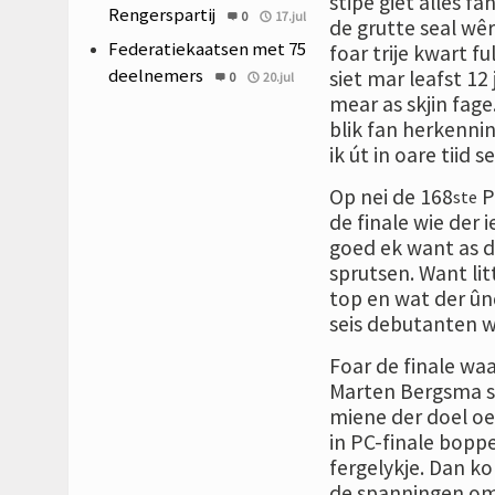
stipe giet alles fa
Rengerspartij
0
17.jul
de grutte seal wêr
Federatiekaatsen met 75
foar trije kwart fu
deelnemers
siet mar leafst 12
0
20.jul
mear as skjin fage
blik fan herkenni
ik út in oare tiid 
Op nei de 168
P
ste
de finale wie der 
goed ek want as d
sprutsen. Want litt
top en wat der ûnd
seis debutanten w
Foar de finale waa
Marten Bergsma sy
miene der doel oe
in PC-finale boppe 
fergelykje. Dan k
de spanningen om 