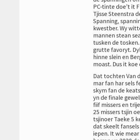
PC-tinte doe’t it 
Tjisse Steenstra de
Spanning, spanning
kwestber. Wy witte 
mannen stean seac
tusken de tosken.
grutte favoryt. Dyl
hinne slein en Be
moast. Dus it koe
Dat tochten Van d
mar fan har sels fe
skym fan de keats
yn de finale gewel
fiif missers en tri
25 missers tsjin o
tsjinoer Taeke 5 k
dat skeelt fansels
iepen. It wie mear