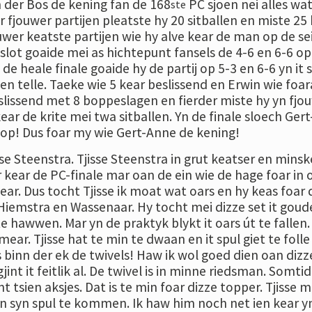
 der Bos de kening fan de 168
PC sjoen nei alles wat
ste
fjouwer partijen pleatste hy 20 sitballen en miste 25
ouwer keatste partijen wie hy alve kear de man op de se
it slot goaide mei as hichtepunt fansels de 4-6 en 6-6 op
de heale finale goaide hy de partij op 5-3 en 6-6 yn it s
n telle. Taeke wie 5 kear beslissend en Erwin wie foar
eslissend met 8 boppeslagen en fierder miste hy yn fjo
kear de krite mei twa sitballen. Yn de finale sloech Gert
op! Dus foar my wie Gert-Anne de kening!
se Steenstra. Tjisse Steenstra in grut keatser en minsk
 kear de PC-finale mar oan de ein wie de hage foar in o
ear. Dus tocht Tjisse ik moat wat oars en hy keas foar 
Hiemstra en Wassenaar. Hy tocht mei dizze set it goud
te hawwen. Mar yn de praktyk blykt it oars út te fallen.
t mear. Tjisse hat te min te dwaan en it spul giet te folle
 binn der ek de twivels! Haw ik wol goed dien oan dizz
jint it feitlik al. De twivel is in minne riedsman. Somti
nt tsien aksjes. Dat is te min foar dizze topper. Tjisse 
syn spul te kommen. Ik haw him noch net ien kear yn