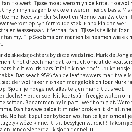
n fan Holwert. Tjisse moat werom yn de krite! Hoewol h
t hy yn myn eagen brekke en werom nei de basis. Mis
tte mei Kees van der Schoot en Menno van Zwieten. T
wer werom op syn fertroude stek. Enno kin dan wer
ra en Wassenaar. It ferhaal fan “Tjisse is te licht foar
fier fan my. Flip Soolsma om mar ien te neamen wie ek n
k.
r de skiedsrjochters by dizze wedstriid. Murk de Jong 
ienen it net dreech mar dat komt ek omdat de keatsers
 oars hie it wol ris oars útfalle kinne doe’t Jouke Bosje
makke. Dat seach 95% fan de leafhawwers mar it wie M
 siet der wol faker njonken mar gelokkich foar Murk fa
op. Sjoch, je hoege net alles te sjen mar dit dus wol.
er dochs! Fierder soe ik it keatsbûn freegje wollen om
 te setten. Benammen by in partij wêr’t om giet. Wer
nimme. Dan hawwe beide it minder drok en it kin allinn
de. No hat it spul der bytiden wol fan te lijen omdat j
 tagelyk wêze kinne. It is it besykjen wurdich! Takom jie
a en Jenco Sieperda. Ik sjoch der nei út.