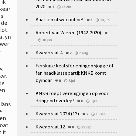
 ik
2020
1
13.okt
 kear
is
Kaatsen.nl wer online!
3
30.jun
 de
lot.
Robert van Wieren (1942-2020)
0
al yn
30.jun
uwer
-
Kweapraat 4
2
2.aug
Ferskate keatsferieningen sjogge ôf
e.
fan haadklassepartij: KNKB komt
ar.
byinoar
0
6.jul
de
en
KNKB roept verenigingen op voor
dringend overleg!
0
9.jul
 lâns
e
Kweapraat 2024 (13)
2
15.sep
den
moat
Kweapraat 12
0
29.sep
 it