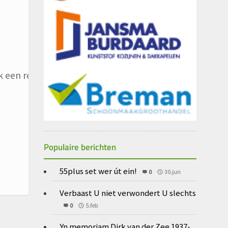
 een reactie plaats.
Populaire berichten
55plus set wer út ein!
0
30.jun
Verbaast U niet verwondert U slechts
0
5.feb
Yn memoriam Dirk van der Zee 1937-