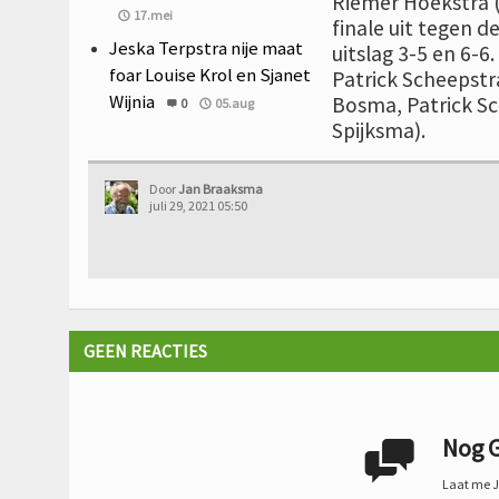
Riemer Hoekstra 
17.mei
finale uit tegen 
Jeska Terpstra nije maat
uitslag 3-5 en 6-6.
foar Louise Krol en Sjanet
Patrick Scheepstra
Wijnia
Bosma, Patrick Sc
0
05.aug
Spijksma).
Door
Jan Braaksma
juli 29, 2021 05:50
GEEN REACTIES
Nog G

Laat me Je