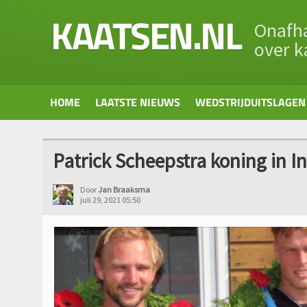
KAATSEN.NL
Onafha
over k
HOME
LAATSTE NIEUWS
WEDSTRIJDUITSLAGEN
Patrick Scheepstra koning in 
Door
Jan Braaksma
juli 29, 2021 05:50