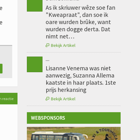
As ik skriuwer wêze soe fan
e
"Kweapraat", dan soe ik
oare wurden brûke, want
e
wurden dogge derta. Dat
nimt net…
Bekijk Artikel

....
Lisanne Venema was niet
aanwezig, Suzanna Allema
kaatste in haar plaats. 1ste
prijs herkansing
Bekijk Artikel
n reactie

WEBSPONSORS