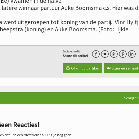
(Ee) kwamen in de halve
de latere winnaar partuur Auke Boomsma c.s. Hier was d
 werd uitgeroepen tot koning van de partij. Vlnr Hyltj
heepstra (koning) en Auke Boomsma. (Foto: Lijkle
Sociale media





Share dit artikel
Of Print dit artikel
Stuur een e-mail

✉
Schrijf ee
een Reacties!
 vertellen een triest verhaal ! Er zijn nog geen