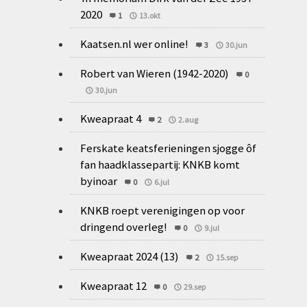
2020
1
13.okt
Kaatsen.nl wer online!
3
30.jun
Robert van Wieren (1942-2020)
0
30.jun
Kweapraat 4
2
2.aug
Ferskate keatsferieningen sjogge ôf
fan haadklassepartij: KNKB komt
byinoar
0
6.jul
KNKB roept verenigingen op voor
dringend overleg!
0
9.jul
Kweapraat 2024 (13)
2
15.sep
Kweapraat 12
0
29.sep