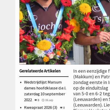
In een eenzijdige
Gerelateerde Artikelen
(Makkum) en Patr
Wedstrijdlijst Marsum
zondag eerste in I
op de einduitslag
dames hoofdklasse d.e.l.
van 5-0 en 6-2 teg
zaterdag 10 september
(Leeuwarden) en 
2022
0
06.sep
(Leeuwarden). Lie
Kweapraat 2026 (3)
0