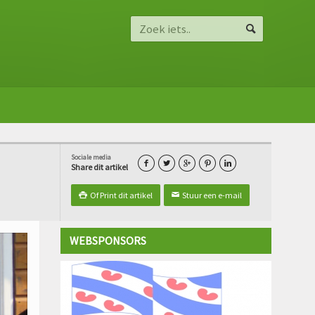
Sociale media





Share dit artikel
Of Print dit artikel
Stuur een e-mail

✉
WEBSPONSORS