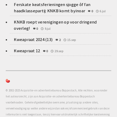
Ferskate keatsferieningen sjogge ôf fan
haadklassepartij: KNKB komt byinoar
0
6.jul
KNKB roept verenigingen op voor dringend
overleg!
0
9.jul
Kweapraat 2024 (13)
2
15.sep
Kweapraat 12
0
29.sep
© 2002-2025 Acquisitie- en advertentiebureau Boppeslach, Alle rechten, waaronder
het auteursrecht, zijn aan Acquisitie- en advertentiebureau Boppeslach
voorbehouden. Gehele of gedeeltelijke overname, plaatsing op andere sites,
verveelvoudiging op welke andere wijze dan ook en/of commercieel gebruik van deze
informatie is niet toegestaan, tenzij hiervoor uitdrukkelijk schriftelijke toestemming