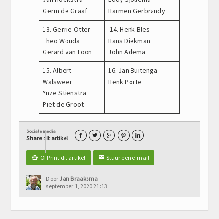
Germ de Graaf
Harmen Gerbrandy
13. Gerrie Otter
14. Henk Bles
Theo Wouda
Hans Diekman
Gerard van Loon
John Adema
15. Albert
16. Jan Buitenga
Walsweer
Henk Porte
Ynze Stienstra
Piet de Groot
Sociale media





Share dit artikel
Of Print dit artikel
Stuur een e-mail

✉
Door
Jan Braaksma
september 1, 2020 21:13