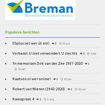
Populaire berichten
55plus set wer út ein!
0
30.jun
Verbaast U niet verwondert U slechts
0
5.feb
Yn memoriam Dirk van der Zee 1937-2020
1
13.okt
Kaatsen.nl wer online!
3
30.jun
Robert van Wieren (1942-2020)
0
30.jun
Kweapraat 4
2
2.aug