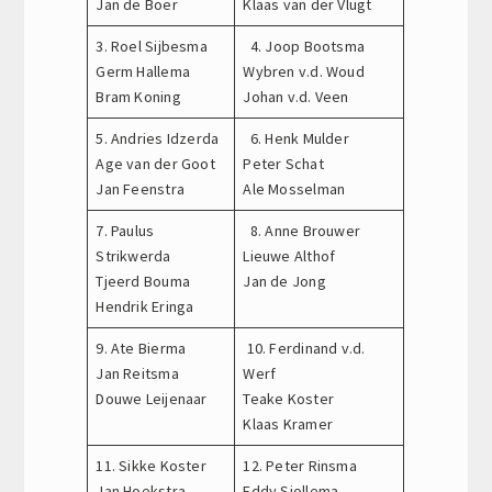
Jan de Boer
Klaas van der Vlugt
3. Roel Sijbesma
4. Joop Bootsma
Germ Hallema
Wybren v.d. Woud
Bram Koning
Johan v.d. Veen
5. Andries Idzerda
6. Henk Mulder
Age van der Goot
Peter Schat
Jan Feenstra
Ale Mosselman
7. Paulus
8. Anne Brouwer
Strikwerda
Lieuwe Althof
Tjeerd Bouma
Jan de Jong
Hendrik Eringa
9. Ate Bierma
10. Ferdinand v.d.
Jan Reitsma
Werf
Douwe Leijenaar
Teake Koster
Klaas Kramer
11. Sikke Koster
12. Peter Rinsma
Jan Hoekstra
Eddy Sjollema