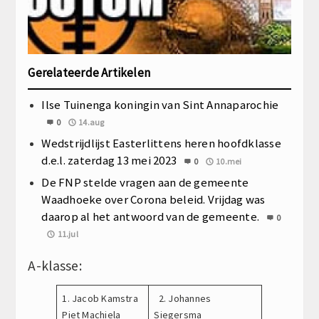
Gerelateerde Artikelen
Ilse Tuinenga koningin van Sint Annaparochie
0
14.aug
Wedstrijdlijst Easterlittens heren hoofdklasse
d.e.l. zaterdag 13 mei 2023
0
10.mei
De FNP stelde vragen aan de gemeente
Waadhoeke over Corona beleid. Vrijdag was
daarop al het antwoord van de gemeente.
0
11.jul
A-klasse:
1. Jacob Kamstra
2. Johannes
Piet Machiela
Siegersma